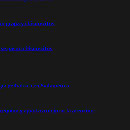
con grapa y chismecitos
 se pasan chismecitos
ogía pediátrica en Sudamérica
u equipo y apunta a mejorar la atención