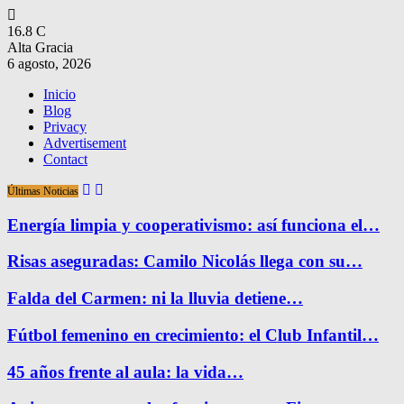
16.8
C
Alta Gracia
6 agosto, 2026
Inicio
Blog
Privacy
Advertisement
Contact
Últimas Noticias
Energía limpia y cooperativismo: así funciona el…
Risas aseguradas: Camilo Nicolás llega con su…
Falda del Carmen: ni la lluvia detiene…
Fútbol femenino en crecimiento: el Club Infantil…
45 años frente al aula: la vida…