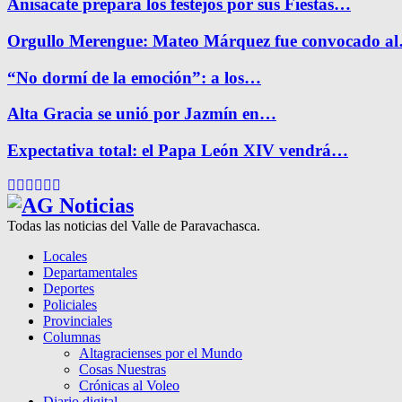
Anisacate prepara los festejos por sus Fiestas…
Orgullo Merengue: Mateo Márquez fue convocado a
“No dormí de la emoción”: a los…
Alta Gracia se unió por Jazmín en…
Expectativa total: el Papa León XIV vendrá…
Facebook
Twitter
Instagram
Pinterest
Google
Youtube
Todas las noticias del Valle de Paravachasca.
Locales
Departamentales
Deportes
Policiales
Provinciales
Columnas
Altagracienses por el Mundo
Cosas Nuestras
Crónicas al Voleo
Diario digital