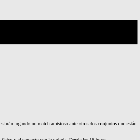
estarán jugando un match amistoso ante otros dos conjuntos que están
físico y el contacto con la guinda. Desde las 15 horas.