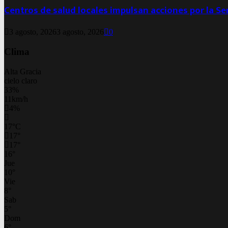
Centros de salud locales impulsan acciones por la S
3 agosto, 2026
3 agosto, 2026
0
Clima
Alta Gracia
cielo claro
33%
11km/h
4%
17
°
C
17
°
17
°
16
°
Jue
10
°
Vie
8
°
Sab
5
°
Dom
6
°