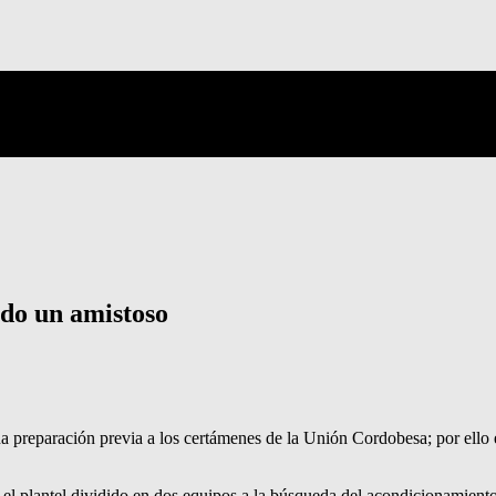
do un amistoso
 preparación previa a los certámenes de la Unión Cordobesa; por ello 
l plantel dividido en dos equipos a la búsqueda del acondicionamiento 