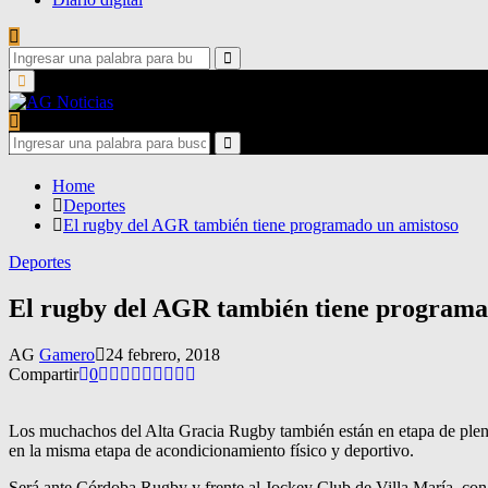
Search
for:
Search
Primary
Menu
Search
for:
Search
Home
Deportes
El rugby del AGR también tiene programado un amistoso
Deportes
El rugby del AGR también tiene programa
AG
Gamero
24 febrero, 2018
Compartir
0
Los muchachos del Alta Gracia Rugby también están en etapa de plena
en la misma etapa de acondicionamiento físico y deportivo.
Será ante Córdoba Rugby y frente al Jockey Club de Villa María, con e