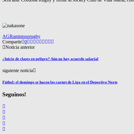
AGR
amistoso
rugby
Compartir
0
Noticia anterior
¿Inicio de clases en peligro? Aún no hay acuerdo salarial
siguiente noticia
Fútbol: el domingo se hacen los carnet de Liga en el Deportivo Norte
Seguinos!