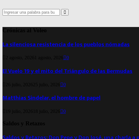
Search
for:
Search
Crónicas al Voleo
La silenciosa resistencia de los pueblos nómadas
2 agosto, 2026
1 agosto, 2026
0
El Vuelo 19 y el mito del Triángulo de las Bermudas
26 julio, 2026
25 julio, 2026
0
Matthias Sindelar, el hombre de papel
19 julio, 2026
18 julio, 2026
0
Saldos y Retazos
Saldos y Retazos: Don Pepe y Don José, una charla a 