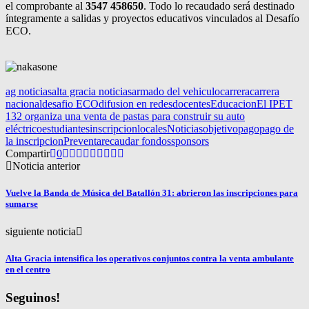
el comprobante al
3547 458650
. Todo lo recaudado será destinado
íntegramente a salidas y proyectos educativos vinculados al Desafío
ECO.
ag noticias
alta gracia noticias
armado del vehiculo
carrera
carrera
nacional
desafio ECO
difusion en redes
docentes
Educacion
El IPET
132 organiza una venta de pastas para construir su auto
eléctrico
estudiantes
inscripcion
locales
Noticias
objetivo
pago
pago de
la inscripcion
Preventa
recaudar fondos
sponsors
Compartir
0
Noticia anterior
Vuelve la Banda de Música del Batallón 31: abrieron las inscripciones para
sumarse
siguiente noticia
Alta Gracia intensifica los operativos conjuntos contra la venta ambulante
en el centro
Seguinos!