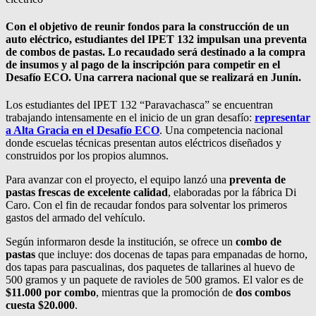
Con el objetivo de reunir fondos para la construcción de un
auto eléctrico, estudiantes del IPET 132
i
mpulsan una preventa
de combos de pastas. Lo recaudado será destinado a la compra
de insumos y al pago de la inscripción para competir en el
Desafío ECO
. U
na carrera nacional que se realizará en Junín.
Los estudiantes del IPET 132 “Paravachasca” se encuentran
trabajando intensamente en el inicio de un gran desafío:
representar
a Alta Gracia en el Desafío ECO
. Una competencia nacional
donde escuelas técnicas presentan autos eléctricos diseñados y
construidos por los propios alumnos.
Para avanzar con el proyecto, el equipo lanzó una
preventa de
pastas frescas de excelente calidad
, elaboradas por la fábrica Di
Caro. Con el fin de recaudar fondos para solventar los primeros
gastos del armado del vehículo.
Según informaron desde la institución, se ofrece un
combo de
pastas
que incluye: dos docenas de tapas para empanadas de horno,
dos tapas para pascualinas, dos paquetes de tallarines al huevo de
500 gramos y un paquete de ravioles de 500 gramos. El valor es de
$11.000 por combo
, mientras que la promoción de
dos combos
cuesta $20.000
.