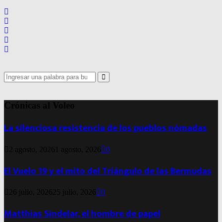
Search
for:
Search
Crónicas al Voleo
La silenciosa resistencia de los pueblos nómadas
2 agosto, 2026
1 agosto, 2026
0
El Vuelo 19 y el mito del Triángulo de las Bermudas
26 julio, 2026
25 julio, 2026
0
Matthias Sindelar, el hombre de papel