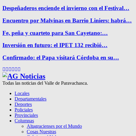
Despeñaderos enciende el invierno con el Festival…
Encuentro por Malvinas en Barrio Liniers: habrá…
Fe, peña y cuarteto para San Cayetano:…
Inversión en futuro: el IPET 132 recibió…
Confirmado: el Papa visitará Córdoba en su…
Facebook
Twitter
Instagram
Pinterest
Google
Youtube
Todas las noticias del Valle de Paravachasca.
Locales
Departamentales
Deportes
Policiales
Provinciales
Columnas
Altagracienses por el Mundo
Cosas Nuestras