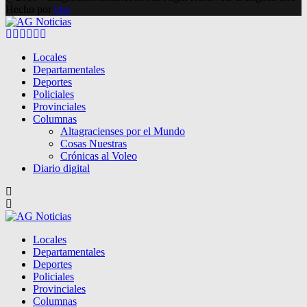
Hecho por
lma
Facebook
Twitter
Instagram
Pinterest
Google
Youtube
Locales
Departamentales
Deportes
Policiales
Provinciales
Columnas
Altagracienses por el Mundo
Cosas Nuestras
Crónicas al Voleo
Diario digital
Locales
Departamentales
Deportes
Policiales
Provinciales
Columnas