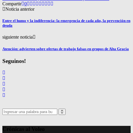
Compartir
0
Noticia anterior
Entre el humo y la indiferencia: la emergencia de cada año, la prevención en
deuda
siguiente noticia
Atención: advierten sobre ofertas de trabajo falsas en grupos de Alta Gracia
Seguinos!
Search
for:
Search
Crónicas al Voleo