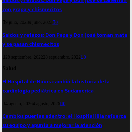
Saldos y retazos: Don Pepe y Don José se calientan
con grapa y chismecitos
9 julio, 2023
9 julio, 2023
0
Saldos y retazos: Don Pepe y Don José toman mate
y se pasan chismecitos
28 septiembre, 2022
28 septiembre, 2022
0
Salud
El Hospital de Niños cambió la historia de la
cardiología pediátrica en Sudamérica
4 agosto, 2026
4 agosto, 2026
0
Cambios puertas adentro: el Hospital Illia refuerza
su equipo y apunta a mejorar la atención