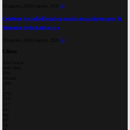
3 agosto, 2026
3 agosto, 2026
0
Centros de salud locales impulsan acciones por la
Semana de la Lactancia
3 agosto, 2026
3 agosto, 2026
0
Clima
Alta Gracia
cielo claro
33%
11km/h
4%
17
°
C
17
°
17
°
16
°
Jue
10
°
Vie