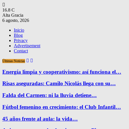
16.8
C
Alta Gracia
6 agosto, 2026
Inicio
Blog
Privacy
Advertisement
Contact
Últimas Noticias
Energía limpia y cooperativismo: así funciona el…
Risas aseguradas: Camilo Nicolás llega con su…
Falda del Carmen: ni la lluvia detiene…
Fútbol femenino en crecimiento: el Club Infantil…
45 años frente al aula: la vida…