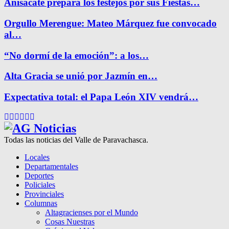
Anisacate prepara los festejos por sus Fiestas…
Orgullo Merengue: Mateo Márquez fue convocado
al…
“No dormí de la emoción”: a los…
Alta Gracia se unió por Jazmín en…
Expectativa total: el Papa León XIV vendrá…
Facebook
Twitter
Instagram
Pinterest
Google
Youtube
Todas las noticias del Valle de Paravachasca.
Locales
Departamentales
Deportes
Policiales
Provinciales
Columnas
Altagracienses por el Mundo
Cosas Nuestras