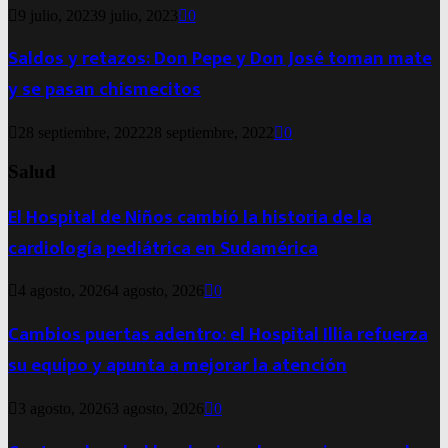
9 julio, 2023
9 julio, 2023
0
Saldos y retazos: Don Pepe y Don José toman mate
y se pasan chismecitos
28 septiembre, 2022
28 septiembre, 2022
0
Salud
El Hospital de Niños cambió la historia de la
cardiología pediátrica en Sudamérica
4 agosto, 2026
4 agosto, 2026
0
Cambios puertas adentro: el Hospital Illia refuerza
su equipo y apunta a mejorar la atención
3 agosto, 2026
3 agosto, 2026
0