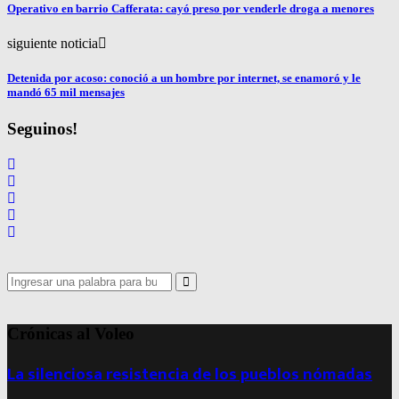
Operativo en barrio Cafferata: cayó preso por venderle droga a menores
siguiente noticia
Detenida por acoso: conoció a un hombre por internet, se enamoró y le
mandó 65 mil mensajes
Seguinos!
Search
for:
Search
Crónicas al Voleo
La silenciosa resistencia de los pueblos nómadas