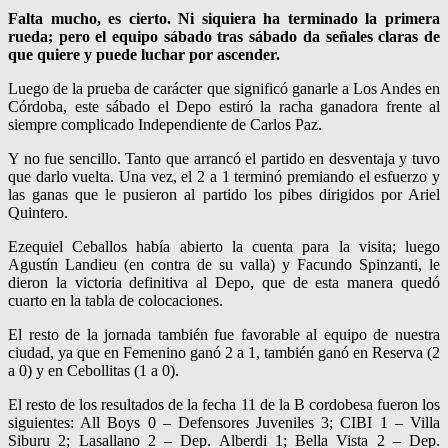
Falta mucho, es cierto. Ni siquiera ha terminado la primera
rueda; pero el equipo sábado tras sábado da señales claras de
que quiere y puede luchar por ascender.
Luego de la prueba de carácter que significó ganarle a Los Andes en
Córdoba, este sábado el Depo estiró la racha ganadora frente al
siempre complicado Independiente de Carlos Paz.
Y no fue sencillo. Tanto que arrancó el partido en desventaja y tuvo
que darlo vuelta. Una vez, el 2 a 1 terminó premiando el esfuerzo y
las ganas que le pusieron al partido los pibes dirigidos por Ariel
Quintero.
Ezequiel Ceballos había abierto la cuenta para la visita; luego
Agustín Landieu (en contra de su valla) y Facundo Spinzanti, le
dieron la victoria definitiva al Depo, que de esta manera quedó
cuarto en la tabla de colocaciones.
El resto de la jornada también fue favorable al equipo de nuestra
ciudad, ya que en Femenino ganó 2 a 1, también ganó en Reserva (2
a 0) y en Cebollitas (1 a 0).
El resto de los resultados de la fecha 11 de la B cordobesa fueron los
siguientes: All Boys 0 – Defensores Juveniles 3; CIBI 1 – Villa
Siburu 2; Lasallano 2 – Dep. Alberdi 1; Bella Vista 2 – Dep.