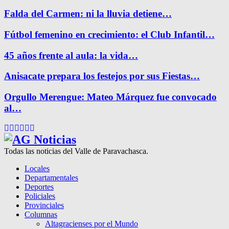
Falda del Carmen: ni la lluvia detiene…
Fútbol femenino en crecimiento: el Club Infantil…
45 años frente al aula: la vida…
Anisacate prepara los festejos por sus Fiestas…
Orgullo Merengue: Mateo Márquez fue convocado
al…
Facebook
Twitter
Instagram
Pinterest
Google
Youtube
Todas las noticias del Valle de Paravachasca.
Locales
Departamentales
Deportes
Policiales
Provinciales
Columnas
Altagracienses por el Mundo