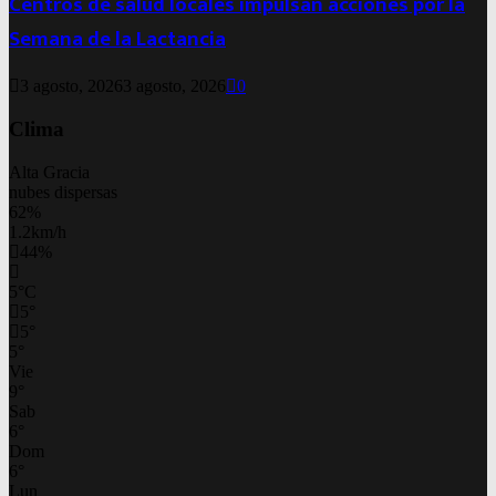
Centros de salud locales impulsan acciones por la
Semana de la Lactancia
3 agosto, 2026
3 agosto, 2026
0
Clima
Alta Gracia
nubes dispersas
62%
1.2km/h
44%
5
°
C
5
°
5
°
5
°
Vie
9
°
Sab
6
°
Dom
6
°
Lun