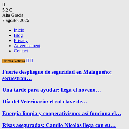
5.2
C
Alta Gracia
7 agosto, 2026
Inicio
Blog
Privacy
Advertisement
Contact
Últimas Noticias
Fuerte despliegue de seguridad en Malagueño:
secuestran…
Una tarde para ayudar: llega el noveno…
Día del Veterinario: el rol clave de…
Energía limpia y cooperativismo: así funciona el…
Risas aseguradas: Camilo Nicolás llega con su…