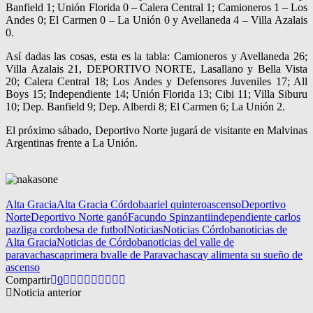
Banfield 1; Unión Florida 0 – Calera Central 1; Camioneros 1 – Los
Andes 0; El Carmen 0 – La Unión 0 y Avellaneda 4 – Villa Azalais
0.
Así dadas las cosas, esta es la tabla: Camioneros y Avellaneda 26;
Villa Azalais 21, DEPORTIVO NORTE, Lasallano y Bella Vista
20; Calera Central 18; Los Andes y Defensores Juveniles 17; All
Boys 15; Independiente 14; Unión Florida 13; Cibi 11; Villa Siburu
10; Dep. Banfield 9; Dep. Alberdi 8; El Carmen 6; La Unión 2.
El próximo sábado, Deportivo Norte jugará de visitante en Malvinas
Argentinas frente a La Unión.
Alta Gracia
Alta Gracia Córdoba
ariel quintero
ascenso
Deportivo
Norte
Deportivo Norte ganó
Facundo Spinzanti
independiente carlos
paz
liga cordobesa de futbol
Noticias
Noticias Córdoba
noticias de
Alta Gracia
Noticias de Córdoba
noticias del valle de
paravachasca
primera b
valle de Paravachasca
y alimenta su sueño de
ascenso
Compartir
0
Noticia anterior