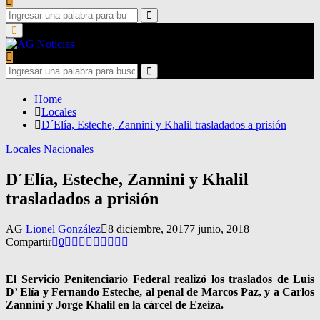
Search
for:
Search
Primary
Menu
Search
for:
Search
Home
Locales
D´Elía, Esteche, Zannini y Khalil trasladados a prisión
Locales
Nacionales
D´Elía, Esteche, Zannini y Khalil
trasladados a prisión
AG
Lionel González
8 diciembre, 2017
7 junio, 2018
Compartir
0
El Servicio Penitenciario Federal realizó los traslados de Luis
D’ Elía y Fernando Esteche, al penal de Marcos Paz, y a Carlos
Zannini y Jorge Khalil en la cárcel de Ezeiza.