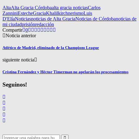
Alta
Alta Gracia Córdoba
alta gracia noticias
Carlos
Zannini
Esteche
Gracia
Khalil
kirchnerismo
Luis
D'Elía
Noticias
noticias de Alta Gracia
Noticias de Córdoba
noticias de
mi ciudad
prisión
redacción
Compartir
0
Noticia anterior
Atlético de Madrid, eliminado de la Champions League
siguiente noticia
Cristina Fernández y Héctor Timerman no apelarán los procesamientos
Seguinos!
Search