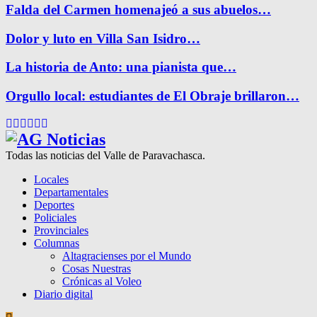
Falda del Carmen homenajeó a sus abuelos…
Dolor y luto en Villa San Isidro…
La historia de Anto: una pianista que…
Orgullo local: estudiantes de El Obraje brillaron…
Facebook
Twitter
Instagram
Pinterest
Google
Youtube
Todas las noticias del Valle de Paravachasca.
Locales
Departamentales
Deportes
Policiales
Provinciales
Columnas
Altagracienses por el Mundo
Cosas Nuestras
Crónicas al Voleo
Diario digital