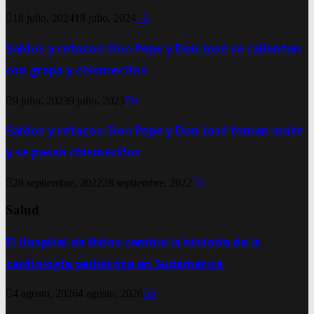
18 julio, 2024
18 julio, 2024
0
Saldos y retazos: Don Pepe y Don José se calientan
con grapa y chismecitos
9 julio, 2023
9 julio, 2023
0
Saldos y retazos: Don Pepe y Don José toman mate
y se pasan chismecitos
28 septiembre, 2022
28 septiembre, 2022
0
Salud
El Hospital de Niños cambió la historia de la
cardiología pediátrica en Sudamérica
4 agosto, 2026
4 agosto, 2026
0