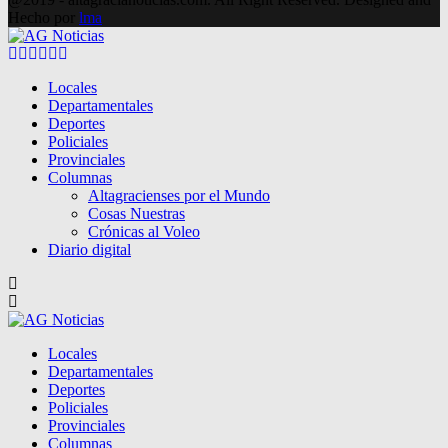
Hecho por
lma
Facebook
Twitter
Instagram
Pinterest
Google
Youtube
Locales
Departamentales
Deportes
Policiales
Provinciales
Columnas
Altagracienses por el Mundo
Cosas Nuestras
Crónicas al Voleo
Diario digital
Locales
Departamentales
Deportes
Policiales
Provinciales
Columnas