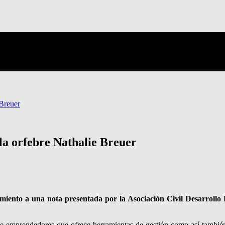
Breuer
a orfebre Nathalie Breuer
amiento a una nota presentada por la Asociación Civil Desarrollo 
so de emprendedores que ofrece herramientas de gestión como así tambi