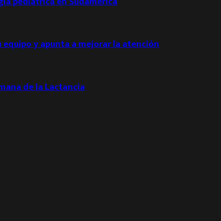
ogía pediátrica en Sudamérica
u equipo y apunta a mejorar la atención
emana de la Lactancia