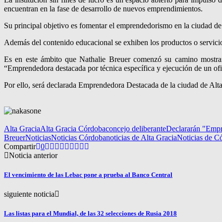
encuentran en la fase de desarrollo de nuevos emprendimientos.
Su principal objetivo es fomentar el emprendedorismo en la ciudad de
Además del contenido educacional se exhiben los productos o servici
Es en este ámbito que Nathalie Breuer comenzó su camino mostran
“Emprendedora destacada por técnica específica y ejecución de un ofi
Por ello, será declarada Emprendedora Destacada de la ciudad de Alta
Alta Gracia
Alta Gracia Córdoba
concejo deliberante
Declararán "Empr
Breuer
Noticias
Noticias Córdoba
noticias de Alta Gracia
Noticias de C
Compartir
0
Noticia anterior
El vencimiento de las Lebac pone a prueba al Banco Central
siguiente noticia
Las listas para el Mundial, de las 32 selecciones de Rusia 2018