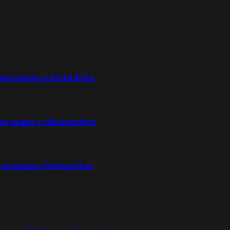
puro mate y torta frita
con grapa y chismecitos
 se pasan chismecitos