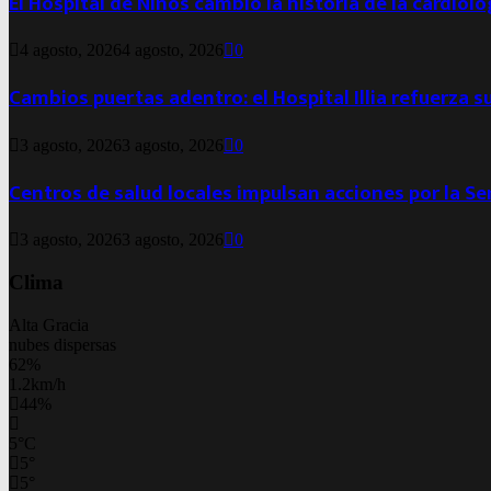
El Hospital de Niños cambió la historia de la cardiol
4 agosto, 2026
4 agosto, 2026
0
Cambios puertas adentro: el Hospital Illia refuerza s
3 agosto, 2026
3 agosto, 2026
0
Centros de salud locales impulsan acciones por la S
3 agosto, 2026
3 agosto, 2026
0
Clima
Alta Gracia
nubes dispersas
62%
1.2km/h
44%
5
°
C
5
°
5
°