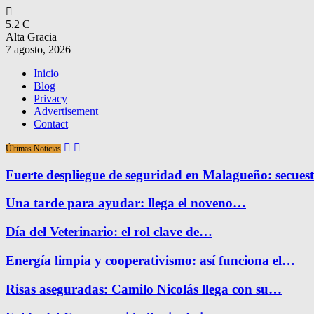
5.2
C
Alta Gracia
7 agosto, 2026
Inicio
Blog
Privacy
Advertisement
Contact
Últimas Noticias
Fuerte despliegue de seguridad en Malagueño: secue
Una tarde para ayudar: llega el noveno…
Día del Veterinario: el rol clave de…
Energía limpia y cooperativismo: así funciona el…
Risas aseguradas: Camilo Nicolás llega con su…