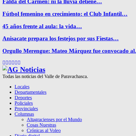
Falda del Carmen: ni la lluvia detiene…
Fútbol femenino en crecimiento: el Club Infantil…
45 años frente al aula: la vida…
Anisacate prepara los festejos por sus Fiestas…
Orgullo Merengue: Mateo Márquez fue convocado a
Facebook
Twitter
Instagram
Pinterest
Google
Youtube
Todas las noticias del Valle de Paravachasca.
Locales
Departamentales
Deportes
Policiales
Provinciales
Columnas
Altagracienses por el Mundo
Cosas Nuestras
Crónicas al Voleo
Diario digital