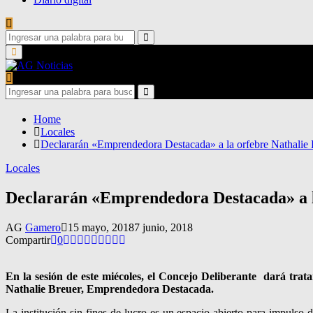
Search
for:
Search
Primary
Menu
Search
for:
Search
Home
Locales
Declararán «Emprendedora Destacada» a la orfebre Nathalie 
Locales
Declararán «Emprendedora Destacada» a l
AG
Gamero
15 mayo, 2018
7 junio, 2018
Compartir
0
En la sesión de este miécoles, el Concejo Deliberante dará trat
Nathalie Breuer, Emprendedora Destacada.
La institución sin fines de lucro es un espacio abierto para impul