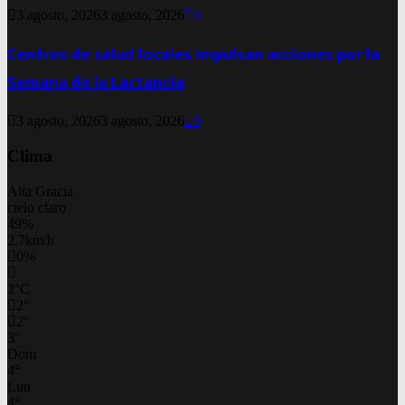
3 agosto, 2026
3 agosto, 2026
0
Centros de salud locales impulsan acciones por la
Semana de la Lactancia
3 agosto, 2026
3 agosto, 2026
0
Clima
Alta Gracia
cielo claro
49%
2.7km/h
0%
2
°
C
2
°
2
°
3
°
Dom
4
°
Lun
4
°