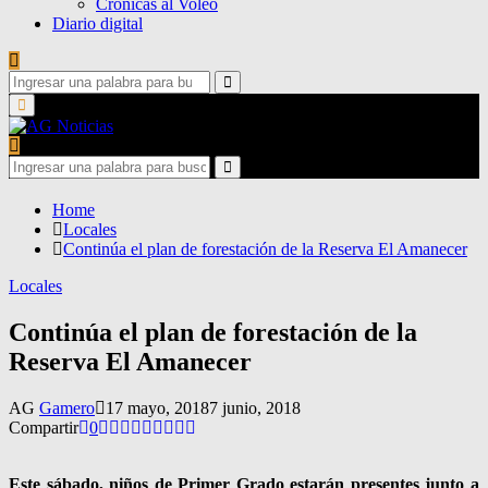
Crónicas al Voleo
Diario digital
Search
for:
Search
Primary
Menu
Search
for:
Search
Home
Locales
Continúa el plan de forestación de la Reserva El Amanecer
Locales
Continúa el plan de forestación de la
Reserva El Amanecer
AG
Gamero
17 mayo, 2018
7 junio, 2018
Compartir
0
Este sábado, niños de Primer Grado estarán presentes junto a