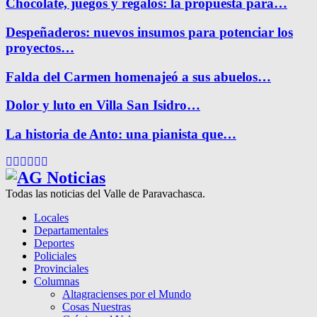
Chocolate, juegos y regalos: la propuesta para…
Despeñaderos: nuevos insumos para potenciar los
proyectos…
Falda del Carmen homenajeó a sus abuelos…
Dolor y luto en Villa San Isidro…
La historia de Anto: una pianista que…
Facebook
Twitter
Instagram
Pinterest
Google
Youtube
Todas las noticias del Valle de Paravachasca.
Locales
Departamentales
Deportes
Policiales
Provinciales
Columnas
Altagracienses por el Mundo
Cosas Nuestras