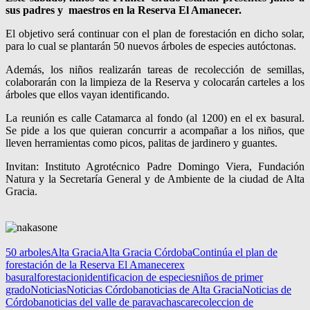
sus padres y maestros en la Reserva El Amanecer.
El objetivo será continuar con el plan de forestación en dicho solar,
para lo cual se plantarán 50 nuevos árboles de especies autóctonas.
Además, los niños realizarán tareas de recolección de semillas,
colaborarán con la limpieza de la Reserva y colocarán carteles a los
árboles que ellos vayan identificando.
La reunión es calle Catamarca al fondo (al 1200) en el ex basural.
Se pide a los que quieran concurrir a acompañar a los niños, que
lleven herramientas como picos, palitas de jardinero y guantes.
Invitan: Instituto Agrotécnico Padre Domingo Viera, Fundación
Natura y la Secretaría General y de Ambiente de la ciudad de Alta
Gracia.
50 arboles
Alta Gracia
Alta Gracia Córdoba
Continúa el plan de
forestación de la Reserva El Amanecer
ex
basural
forestacion
identificacion de especies
niños de primer
grado
Noticias
Noticias Córdoba
noticias de Alta Gracia
Noticias de
Córdoba
noticias del valle de paravachasca
recoleccion de