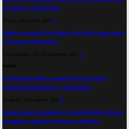
con grapa y chismecitos
9 julio, 2023
9 julio, 2023
0
Saldos y retazos: Don Pepe y Don José toman mate
y se pasan chismecitos
28 septiembre, 2022
28 septiembre, 2022
0
Salud
El Hospital de Niños cambió la historia de la
cardiología pediátrica en Sudamérica
4 agosto, 2026
4 agosto, 2026
0
Cambios puertas adentro: el Hospital Illia refuerza
su equipo y apunta a mejorar la atención