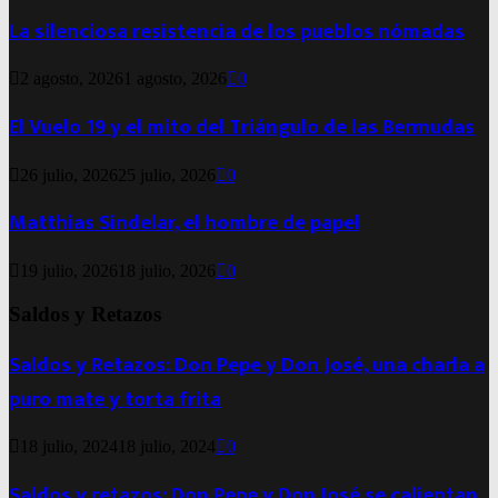
La silenciosa resistencia de los pueblos nómadas
2 agosto, 2026
1 agosto, 2026
0
El Vuelo 19 y el mito del Triángulo de las Bermudas
26 julio, 2026
25 julio, 2026
0
Matthias Sindelar, el hombre de papel
19 julio, 2026
18 julio, 2026
0
Saldos y Retazos
Saldos y Retazos: Don Pepe y Don José, una charla a
puro mate y torta frita
18 julio, 2024
18 julio, 2024
0
Saldos y retazos: Don Pepe y Don José se calientan