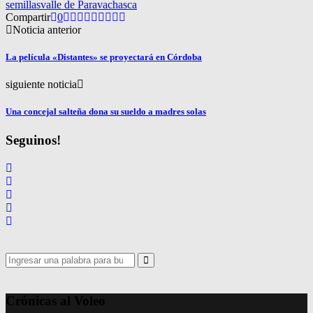
semillas
valle de Paravachasca
Compartir
0
Noticia anterior
La película «Distantes» se proyectará en Córdoba
siguiente noticia
Una concejal salteña dona su sueldo a madres solas
Seguinos!
Search
for:
Search
Crónicas al Voleo