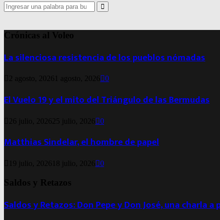
Search
for:
Search
Crónicas al Voleo
La silenciosa resistencia de los pueblos nómadas
2 agosto, 2026
1 agosto, 2026
0
El Vuelo 19 y el mito del Triángulo de las Bermudas
26 julio, 2026
25 julio, 2026
0
Matthias Sindelar, el hombre de papel
19 julio, 2026
18 julio, 2026
0
Saldos y Retazos
Saldos y Retazos: Don Pepe y Don José, una charla a 