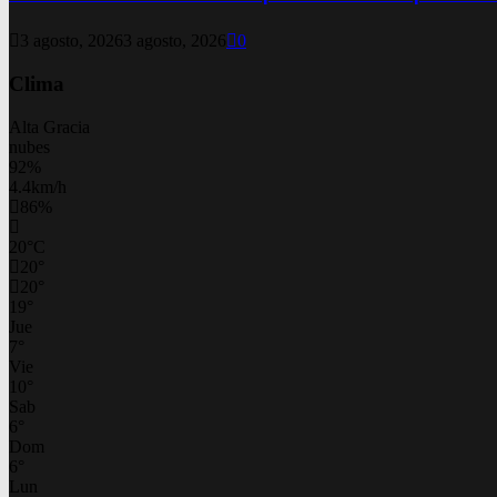
3 agosto, 2026
3 agosto, 2026
0
Clima
Alta Gracia
nubes
92%
4.4km/h
86%
20
°
C
20
°
20
°
19
°
Jue
7
°
Vie
10
°
Sab
6
°
Dom
6
°
Lun