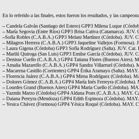
En lo referido a las finales, estos fueron los resultados, y las campe
–
Candela Galván (Santiago del Estero) GPP3 Milena Luque (Córdob
–
María Segovia (Entre Ríos) GPP3 Brisa Cativa (Catamarca). JUV. 
–
Sofía Robles (C.A.B.A.) GPP3 Melani Martínez (Córdoba). JUV. Ca
–
Milagros Herrera (C.A.B.A.) GPP3 Jaqueline Vallejos (Formosa). 
– Laura Gigena (Córdoba) GPP3 Sofía Rodríguez (Salta). JUV. Cat. 
–
Marilú Quiroga (San Luis) GPP3 Emilse García (Córdoba). JUV. Ca
–
Denisse Cuello (C.A.B.A.) GPP4 Tatiana Flores (Buenos Aires). M
–
Amalia Mazarello (C.A.B.A.) GPP4 Sandra Villarruel (Córdoba). 
–
Macarena Castillo (Corrientes) GPP4 Érika Aramayo (Salta). MAY.
–
Florencia Juárez (C.A.B.A.) GPP4 Mirna Rodríguez (Córdoba). M
–
Dolores Gómez (C.A.B.A.) GPP4 María Inés Ferreyra (Córdoba). 
–
Lourdes Grand (Buenos Aires) GPP4 Maria Cuello (Córdoba). MAY
– Yazmín Marzo (Córdoba) GPP4 Aldana Pons (C.A.B.A.). MAY. Ca
–
Daiana Pereyra (Mendoza) GPP4 Edith Espinoza (Córdoba). MAY. 
–
Yesica Chávez (Formosa) GPP4 Yésica Roqué (Córdoba). MAY. Ca