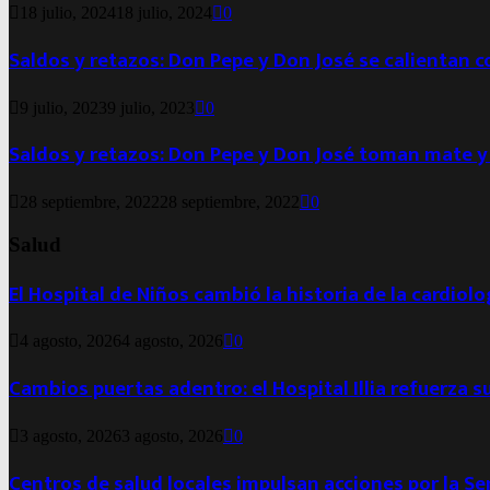
18 julio, 2024
18 julio, 2024
0
Saldos y retazos: Don Pepe y Don José se calientan 
9 julio, 2023
9 julio, 2023
0
Saldos y retazos: Don Pepe y Don José toman mate y
28 septiembre, 2022
28 septiembre, 2022
0
Salud
El Hospital de Niños cambió la historia de la cardiol
4 agosto, 2026
4 agosto, 2026
0
Cambios puertas adentro: el Hospital Illia refuerza s
3 agosto, 2026
3 agosto, 2026
0
Centros de salud locales impulsan acciones por la S