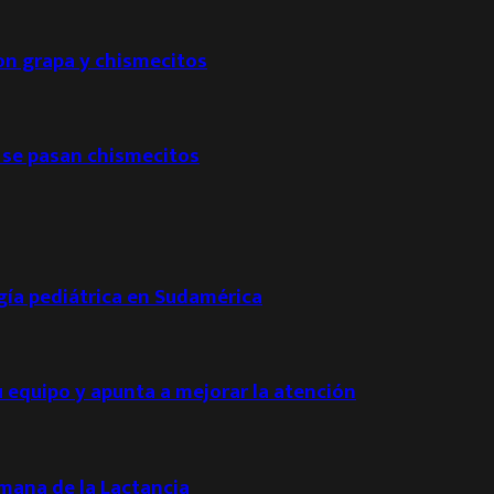
con grapa y chismecitos
 se pasan chismecitos
ogía pediátrica en Sudamérica
u equipo y apunta a mejorar la atención
emana de la Lactancia