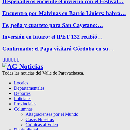
Despeñaderos enciende el invierno con el Festival…
Encuentro por Malvinas en Barrio Liniers: habrá…
Fe, peña y cuarteto para San Cayetano:…
Inversión en futuro: el IPET 132 recibió…
Confirmado: el Papa visitará Córdoba en su…
Facebook
Twitter
Instagram
Pinterest
Google
Youtube
Todas las noticias del Valle de Paravachasca.
Locales
Departamentales
Deportes
Policiales
Provinciales
Columnas
Altagracienses por el Mundo
Cosas Nuestras
Crónicas al Voleo
Diario digital