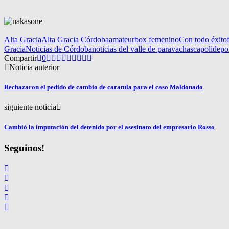
Alta Gracia
Alta Gracia Córdoba
amateur
box femenino
Con todo éxito
Gracia
Noticias de Córdoba
noticias del valle de paravachasca
polidepo
Compartir
0
Noticia anterior
Rechazaron el pedido de cambio de caratula para el caso Maldonado
siguiente noticia
Cambió la imputación del detenido por el asesinato del empresario Rosso
Seguinos!