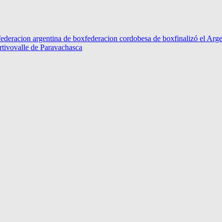
federacion argentina de box
federacion cordobesa de box
finalizó el Ar
rtivo
valle de Paravachasca