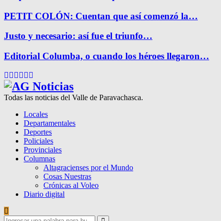
PETIT COLÓN: Cuentan que así comenzó la…
Justo y necesario: así fue el triunfo…
Editorial Columba, o cuando los héroes llegaron…
Facebook
Twitter
Instagram
Pinterest
Google
Youtube
Todas las noticias del Valle de Paravachasca.
Locales
Departamentales
Deportes
Policiales
Provinciales
Columnas
Altagracienses por el Mundo
Cosas Nuestras
Crónicas al Voleo
Diario digital
Search