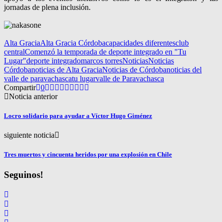
jornadas de plena inclusión.
Alta Gracia
Alta Gracia Córdoba
capacidades diferentes
club
central
Comenzó la temporada de deporte integrado en "Tu
Lugar"
deporte integrado
marcos torres
Noticias
Noticias
Córdoba
noticias de Alta Gracia
Noticias de Córdoba
noticias del
valle de paravachasca
tu lugar
valle de Paravachasca
Compartir
0
Noticia anterior
Locro solidario para ayudar a Víctor Hugo Giménez
siguiente noticia
Tres muertos y cincuenta heridos por una explosión en Chile
Seguinos!