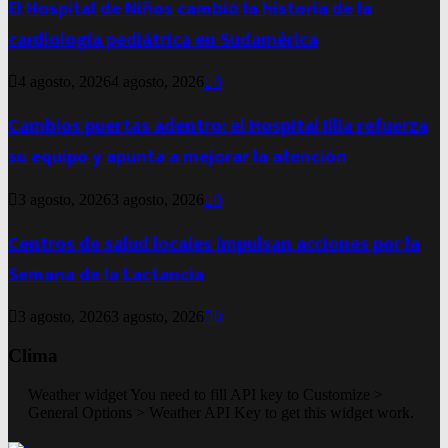
El Hospital de Niños cambió la historia de la
cardiología pediátrica en Sudamérica
4 agosto, 2026
4 agosto, 2026
0
Cambios puertas adentro: el Hospital Illia refuerza
su equipo y apunta a mejorar la atención
3 agosto, 2026
3 agosto, 2026
0
Centros de salud locales impulsan acciones por la
Semana de la Lactancia
3 agosto, 2026
3 agosto, 2026
0
Clima
Weather widget
You need to fill API key to Customize >
General Options > Weather API Key to get this widget work.