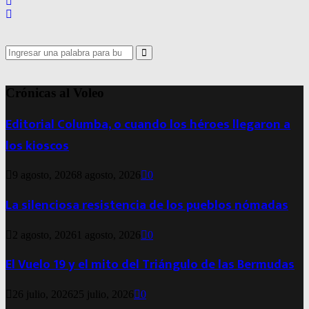
Search
for:
Search
Crónicas al Voleo
Editorial Columba, o cuando los héroes llegaron a
los kioscos
9 agosto, 2026
8 agosto, 2026
0
La silenciosa resistencia de los pueblos nómadas
2 agosto, 2026
1 agosto, 2026
0
El Vuelo 19 y el mito del Triángulo de las Bermudas
26 julio, 2026
25 julio, 2026
0