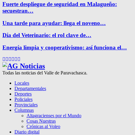
Fuerte despliegue de seguridad en Malagueño:
secuestran…
Una tarde para ayudar: llega el noveno…
Día del Veterinario: el rol clave de…
Energía limpia y cooperativismo: así funciona el…
Facebook
Twitter
Instagram
Pinterest
Google
Youtube
Todas las noticias del Valle de Paravachasca.
Locales
Departamentales
Deportes
Policiales
Provinciales
Columnas
Altagracienses por el Mundo
Cosas Nuestras
Crónicas al Voleo
Diario digital