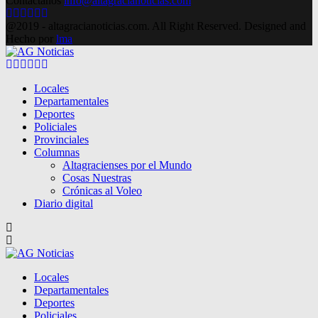
Contactanos
info@altagracianoticias.com
Facebook
Twitter
Instagram
Pinterest
Google
Youtube
@2019 - altagracianoticias.com. All Right Reserved. Designed and
Hecho por
lma
Facebook
Twitter
Instagram
Pinterest
Google
Youtube
Locales
Departamentales
Deportes
Policiales
Provinciales
Columnas
Altagracienses por el Mundo
Cosas Nuestras
Crónicas al Voleo
Diario digital
Locales
Departamentales
Deportes
Policiales