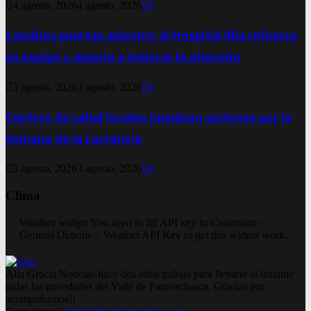
4 agosto, 2026
4 agosto, 2026
0
Cambios puertas adentro: el Hospital Illia refuerza
su equipo y apunta a mejorar la atención
3 agosto, 2026
3 agosto, 2026
0
Centros de salud locales impulsan acciones por la
Semana de la Lactancia
3 agosto, 2026
3 agosto, 2026
0
Clima
Weather widget
You need to fill API key to Customize >
General Options > Weather API Key to get this widget work.
Alta Gracia Noticias hace dos años trabaja para llevarte al instante
todas las novedades del Valle de Paravachasca. Gracias por
acompañarnos!!