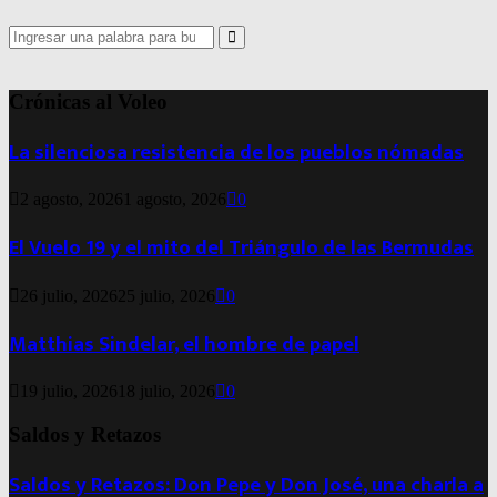
Search
for:
Search
Crónicas al Voleo
La silenciosa resistencia de los pueblos nómadas
2 agosto, 2026
1 agosto, 2026
0
El Vuelo 19 y el mito del Triángulo de las Bermudas
26 julio, 2026
25 julio, 2026
0
Matthias Sindelar, el hombre de papel
19 julio, 2026
18 julio, 2026
0
Saldos y Retazos
Saldos y Retazos: Don Pepe y Don José, una charla a