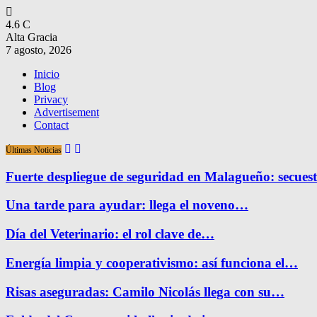
4.6
C
Alta Gracia
7 agosto, 2026
Inicio
Blog
Privacy
Advertisement
Contact
Últimas Noticias
Fuerte despliegue de seguridad en Malagueño: secue
Una tarde para ayudar: llega el noveno…
Día del Veterinario: el rol clave de…
Energía limpia y cooperativismo: así funciona el…
Risas aseguradas: Camilo Nicolás llega con su…