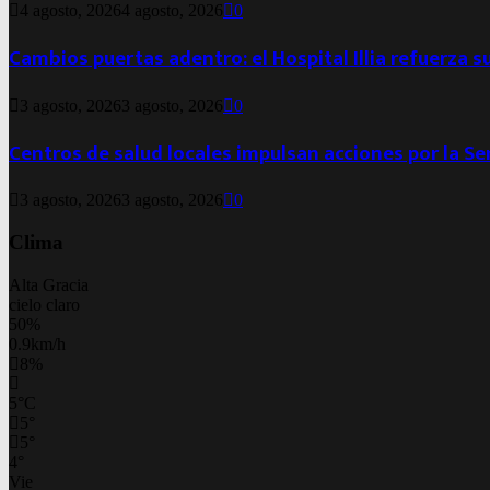
4 agosto, 2026
4 agosto, 2026
0
Cambios puertas adentro: el Hospital Illia refuerza s
3 agosto, 2026
3 agosto, 2026
0
Centros de salud locales impulsan acciones por la S
3 agosto, 2026
3 agosto, 2026
0
Clima
Alta Gracia
cielo claro
50%
0.9km/h
8%
5
°
C
5
°
5
°
4
°
Vie