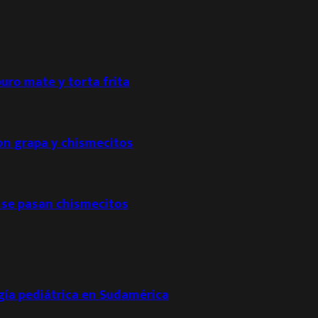
puro mate y torta frita
con grapa y chismecitos
 se pasan chismecitos
ogía pediátrica en Sudamérica