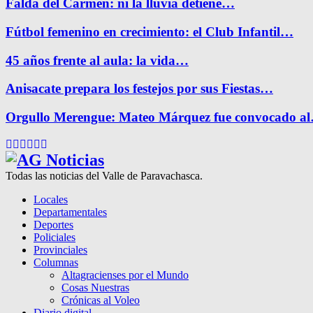
Falda del Carmen: ni la lluvia detiene…
Fútbol femenino en crecimiento: el Club Infantil…
45 años frente al aula: la vida…
Anisacate prepara los festejos por sus Fiestas…
Orgullo Merengue: Mateo Márquez fue convocado a
Facebook
Twitter
Instagram
Pinterest
Google
Youtube
Todas las noticias del Valle de Paravachasca.
Locales
Departamentales
Deportes
Policiales
Provinciales
Columnas
Altagracienses por el Mundo
Cosas Nuestras
Crónicas al Voleo
Diario digital