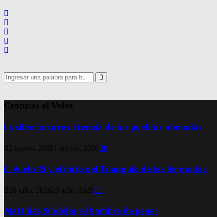
Search
for:
Search
Crónicas al Voleo
La silenciosa resistencia de los pueblos nómadas
2 agosto, 2026
1 agosto, 2026
0
El Vuelo 19 y el mito del Triángulo de las Bermudas
26 julio, 2026
25 julio, 2026
0
Matthias Sindelar, el hombre de papel