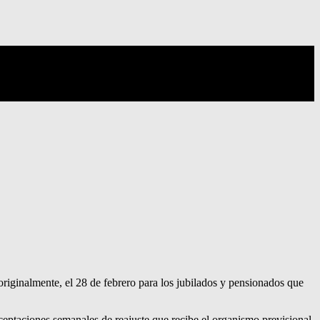
originalmente, el 28 de febrero para los jubilados y pensionados que
ptaciones semanales de reajuste que recibe el organismo previsional,