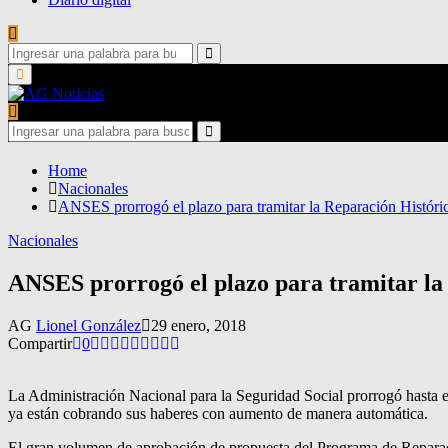
Search
for:
Search
Primary
Menu
Search
for:
Search
Home
Nacionales
ANSES prorrogó el plazo para tramitar la Reparación Históri
Nacionales
ANSES prorrogó el plazo para tramitar la
AG
Lionel González
29 enero, 2018
Compartir
0
La Administración Nacional para la Seguridad Social prorrogó hasta el
ya están cobrando sus haberes con aumento de manera automática.
El gran volumen de aprobación de propuesta del Programa de Reparaci