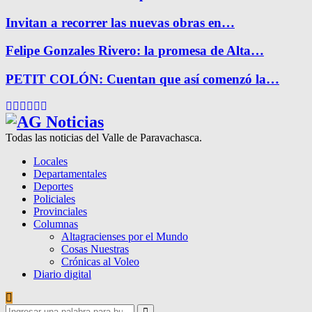
Invitan a recorrer las nuevas obras en…
Felipe Gonzales Rivero: la promesa de Alta…
PETIT COLÓN: Cuentan que así comenzó la…
Facebook
Twitter
Instagram
Pinterest
Google
Youtube
Todas las noticias del Valle de Paravachasca.
Locales
Departamentales
Deportes
Policiales
Provinciales
Columnas
Altagracienses por el Mundo
Cosas Nuestras
Crónicas al Voleo
Diario digital
Search