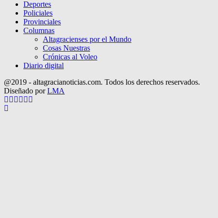
Deportes
Policiales
Provinciales
Columnas
Altagracienses por el Mundo
Cosas Nuestras
Crónicas al Voleo
Diario digital
@2019 - altagracianoticias.com. Todos los derechos reservados.
Diseñado por
LMA
Facebook
Twitter
Instagram
Pinterest
Google
Youtube