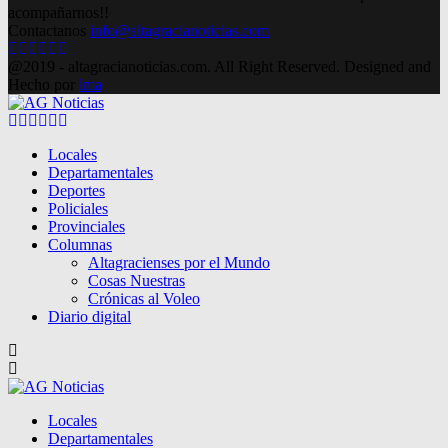
acompañarnos!!
Contactanos
info@altagracianoticias.com
Facebook
Twitter
Instagram
Pinterest
Google
Youtube
@2019 - altagracianoticias.com. All Right Reserved. Designed and
Hecho por
lma
Facebook
Twitter
Instagram
Pinterest
Google
Youtube
Locales
Departamentales
Deportes
Policiales
Provinciales
Columnas
Altagracienses por el Mundo
Cosas Nuestras
Crónicas al Voleo
Diario digital
Locales
Departamentales