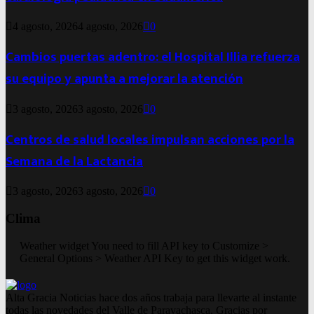
4 agosto, 2026
4 agosto, 2026
0
Cambios puertas adentro: el Hospital Illia refuerza
su equipo y apunta a mejorar la atención
3 agosto, 2026
3 agosto, 2026
0
Centros de salud locales impulsan acciones por la
Semana de la Lactancia
3 agosto, 2026
3 agosto, 2026
0
Clima
Weather widget
You need to fill API key to Customize >
General Options > Weather API Key to get this widget work.
Alta Gracia Noticias hace dos años trabaja para llevarte al instante
todas las novedades del Valle de Paravachasca. Gracias por