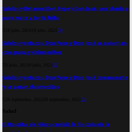
Saldos y Retazos: Don Pepe y Don José, una charla a
puro mate y torta frita
18 julio, 2024
18 julio, 2024
0
Saldos y retazos: Don Pepe y Don José se calientan
con grapa y chismecitos
9 julio, 2023
9 julio, 2023
0
Saldos y retazos: Don Pepe y Don José toman mate
y se pasan chismecitos
28 septiembre, 2022
28 septiembre, 2022
0
Salud
El Hospital de Niños cambió la historia de la