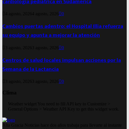
cardiología pediátrica en Sudamérica
4 agosto, 2026
4 agosto, 2026
0
Cambios puertas adentro: el Hospital Illia refuerza
su equipo y apunta a mejorar la atención
3 agosto, 2026
3 agosto, 2026
0
Centros de salud locales impulsan acciones por la
Semana de la Lactancia
3 agosto, 2026
3 agosto, 2026
0
Clima
Weather widget
You need to fill API key to Customize >
General Options > Weather API Key to get this widget work.
Alta Gracia Noticias hace dos años trabaja para llevarte al instante