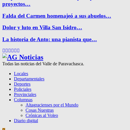
proyectos…
Falda del Carmen homenajeó a sus abuelos…
Dolor y luto en Villa San Isidro…
La historia de Anto: una pianista que…
Facebook
Twitter
Instagram
Pinterest
Google
Youtube
Todas las noticias del Valle de Paravachasca.
Locales
Departamentales
Deportes
Policiales
Provinciales
Columnas
Altagracienses por el Mundo
Cosas Nuestras
Crónicas al Voleo
Diario digital