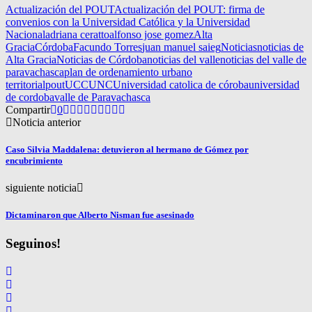
Actualización del POUT
Actualización del POUT: firma de
convenios con la Universidad Católica y la Universidad
Nacional
adriana ceratto
alfonso jose gomez
Alta
Gracia
Córdoba
Facundo Torres
juan manuel saieg
Noticias
noticias de
Alta Gracia
Noticias de Córdoba
noticias del valle
noticias del valle de
paravachasca
plan de ordenamiento urbano
territorial
pout
UCC
UNC
Universidad catolica de córoba
universidad
de cordoba
valle de Paravachasca
Compartir
0
Noticia anterior
Caso Silvia Maddalena: detuvieron al hermano de Gómez por
encubrimiento
siguiente noticia
Dictaminaron que Alberto Nisman fue asesinado
Seguinos!