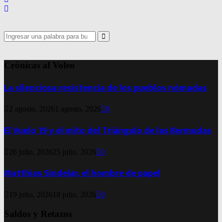
Search
for:
Search
Crónicas al Voleo
La silenciosa resistencia de los pueblos nómadas
2 agosto, 2026
1 agosto, 2026
0
El Vuelo 19 y el mito del Triángulo de las Bermudas
26 julio, 2026
25 julio, 2026
0
Matthias Sindelar, el hombre de papel
19 julio, 2026
18 julio, 2026
0
Saldos y Retazos