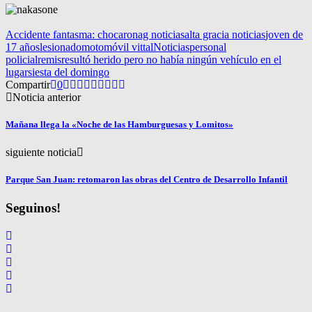
Accidente fantasma: chocaron
ag noticias
alta gracia noticias
joven de
17 años
lesionado
moto
móvil vittal
Noticias
personal
policial
remis
resultó herido pero no había ningún vehículo en el
lugar
siesta del domingo
Compartir
0
Noticia anterior
Mañana llega la «Noche de las Hamburguesas y Lomitos»
siguiente noticia
Parque San Juan: retomaron las obras del Centro de Desarrollo Infantil
Seguinos!