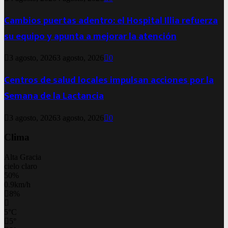
Cambios puertas adentro: el Hospital Illia refuerza
su equipo y apunta a mejorar la atención
3 agosto, 2026
3 agosto, 2026
0
Centros de salud locales impulsan acciones por la
Semana de la Lactancia
3 agosto, 2026
3 agosto, 2026
0
Clima
Alta Gracia
cielo claro
50%
0.9km/h
8%
5
°
C
5
°