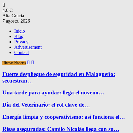
4.6
C
Alta Gracia
7 agosto, 2026
Inicio
Blog
Privacy
Advertisement
Contact
Últimas Noticias
Fuerte despliegue de seguridad en Malagueño:
secuestran…
Una tarde para ayudar: llega el noveno…
Día del Veterinario: el rol clave de…
Energía limpia y cooperativismo: así funciona el…
Risas aseguradas: Camilo Nicolás llega con su…