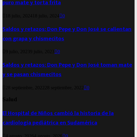
puro mate y torta frita
18 julio, 2024
18 julio, 2024
0
Saldos y retazos: Don Pepe y Don José se calientan
con grapa y chismecitos
9 julio, 2023
9 julio, 2023
0
Saldos y retazos: Don Pepe y Don José toman mate
y se pasan chismecitos
28 septiembre, 2022
28 septiembre, 2022
0
Salud
El Hospital de Niños cambió la historia de la
cardiología pediátrica en Sudamérica
4 agosto, 2026
4 agosto, 2026
0