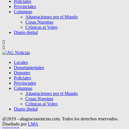
Policiales
Provinciales
Columnas
Altagracienses por el Mundo
Cosas Nuestras
Crónicas al Voleo
Diario digital
Locales
Departamentales
Deportes
Policiales
Provinciales
Columnas
Altagracienses por el Mundo
Cosas Nuestras
Crónicas al Voleo
Diario digital
@2019 - altagracianoticias.com. Todos los derechos reservados.
Diseñado por
LMA
Facebook
Twitter
Instagram
Pinterest
Google
Youtube