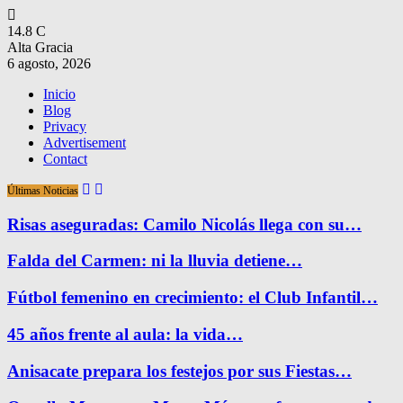
14.8
C
Alta Gracia
6 agosto, 2026
Inicio
Blog
Privacy
Advertisement
Contact
Últimas Noticias
Risas aseguradas: Camilo Nicolás llega con su…
Falda del Carmen: ni la lluvia detiene…
Fútbol femenino en crecimiento: el Club Infantil…
45 años frente al aula: la vida…
Anisacate prepara los festejos por sus Fiestas…