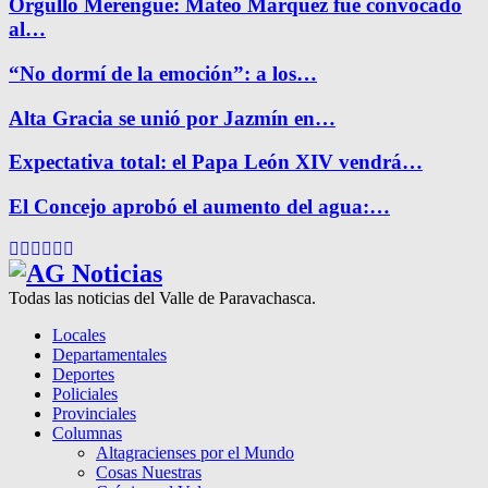
Orgullo Merengue: Mateo Márquez fue convocado
al…
“No dormí de la emoción”: a los…
Alta Gracia se unió por Jazmín en…
Expectativa total: el Papa León XIV vendrá…
El Concejo aprobó el aumento del agua:…
Facebook
Twitter
Instagram
Pinterest
Google
Youtube
Todas las noticias del Valle de Paravachasca.
Locales
Departamentales
Deportes
Policiales
Provinciales
Columnas
Altagracienses por el Mundo
Cosas Nuestras