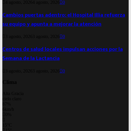
4 agosto, 2026
4 agosto, 2026
0
Cambios puertas adentro: el Hospital Illia refuerza
su equipo y apunta a mejorar la atención
3 agosto, 2026
3 agosto, 2026
0
Centros de salud locales impulsan acciones por la
Semana de la Lactancia
3 agosto, 2026
3 agosto, 2026
0
Clima
Alta Gracia
cielo claro
87%
6km/h
0%
15
°
C
15
°