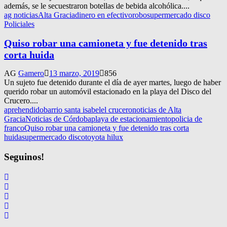
además, se le secuestraron botellas de bebida alcohólica....
ag noticias
Alta Gracia
dinero en efectivo
robo
supermercado disco
Policiales
Quiso robar una camioneta y fue detenido tras
corta huida
AG
Gamero
13 marzo, 2019
856
Un sujeto fue detenido durante el día de ayer martes, luego de haber
querido robar un automóvil estacionado en la playa del Disco del
Crucero....
aprehendido
barrio santa isabel
el crucero
noticias de Alta
Gracia
Noticias de Córdoba
playa de estacionamiento
policia de
franco
Quiso robar una camioneta y fue detenido tras corta
huida
supermercado disco
toyota hilux
Seguinos!