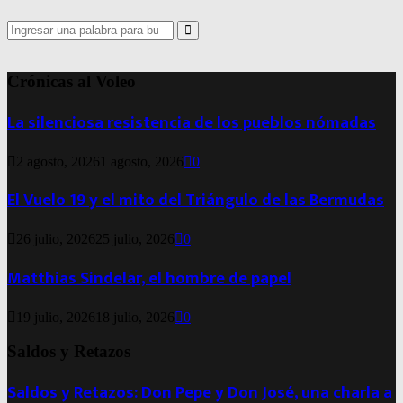
Search
for:
Search
Crónicas al Voleo
La silenciosa resistencia de los pueblos nómadas
2 agosto, 2026
1 agosto, 2026
0
El Vuelo 19 y el mito del Triángulo de las Bermudas
26 julio, 2026
25 julio, 2026
0
Matthias Sindelar, el hombre de papel
19 julio, 2026
18 julio, 2026
0
Saldos y Retazos
Saldos y Retazos: Don Pepe y Don José, una charla a