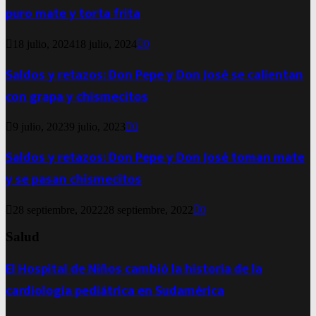
puro mate y torta frita
18 julio, 2024
18 julio, 2024
0
Saldos y retazos: Don Pepe y Don José se calientan
con grapa y chismecitos
9 julio, 2023
9 julio, 2023
0
Saldos y retazos: Don Pepe y Don José toman mate
y se pasan chismecitos
28 septiembre, 2022
28 septiembre, 2022
0
Salud
El Hospital de Niños cambió la historia de la
cardiología pediátrica en Sudamérica