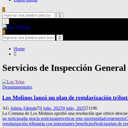
Search
for:
Search
Primary
Menu
Search
for:
Search
Home
Servicios de Inspección General
Departamentales
Los Molinos lanzó un plan de regularización tribut
AG
Julieta Allende
9 julio, 2025
9 julio, 2025
1196
La Comuna de Los Molinos aprobó una resolución que ofrece descuento
ag noticias
alta gracia noticias
aprovehcar esta oportunidad
cementerio
C
regularización tributaria con importantes beneficios
Noticias
plan de reg