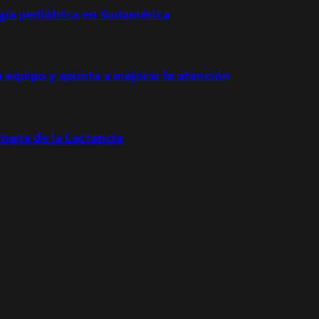
ogía pediátrica en Sudamérica
u equipo y apunta a mejorar la atención
emana de la Lactancia