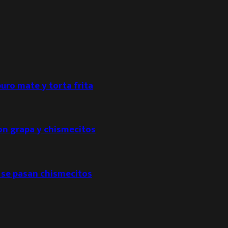
puro mate y torta frita
con grapa y chismecitos
 se pasan chismecitos