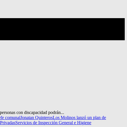
personas con discapacidad podrán...
efe comunal
Jonatan Quinteros
Los Molinos lanzó un plan de
 Privadas
Servicios de Inspección General e Higiene