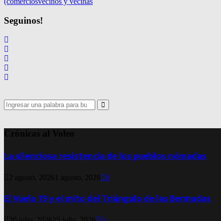
(comercios
vecinos y vecinas
Seguinos!
Search
for:
Search
Crónicas al Voleo
La silenciosa resistencia de los pueblos nómadas
2 agosto, 2026
1 agosto, 2026
0
El Vuelo 19 y el mito del Triángulo de las Bermudas
26 julio, 2026
25 julio, 2026
0