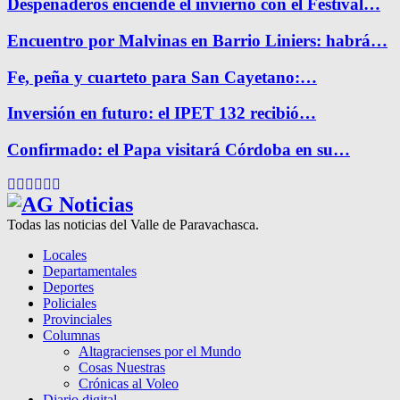
Despeñaderos enciende el invierno con el Festival…
Encuentro por Malvinas en Barrio Liniers: habrá…
Fe, peña y cuarteto para San Cayetano:…
Inversión en futuro: el IPET 132 recibió…
Confirmado: el Papa visitará Córdoba en su…
Facebook
Twitter
Instagram
Pinterest
Google
Youtube
Todas las noticias del Valle de Paravachasca.
Locales
Departamentales
Deportes
Policiales
Provinciales
Columnas
Altagracienses por el Mundo
Cosas Nuestras
Crónicas al Voleo
Diario digital