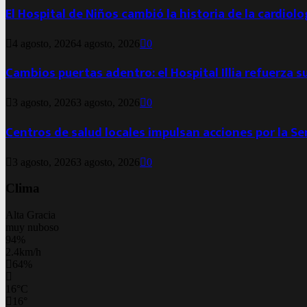
El Hospital de Niños cambió la historia de la cardiol
4 agosto, 2026
4 agosto, 2026
0
Cambios puertas adentro: el Hospital Illia refuerza s
3 agosto, 2026
3 agosto, 2026
0
Centros de salud locales impulsan acciones por la S
3 agosto, 2026
3 agosto, 2026
0
Clima
Alta Gracia
muy nuboso
94%
2.4km/h
64%
16
°
C
16
°