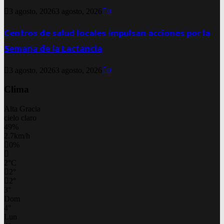
3 agosto, 2026
3 agosto, 2026
0
Centros de salud locales impulsan acciones por la
Semana de la Lactancia
3 agosto, 2026
3 agosto, 2026
0
Clima
Alta Gracia
cielo claro
49%
2.7km/h
0%
2
°
C
2
°
2
°
3
°
Dom
4
°
Lun