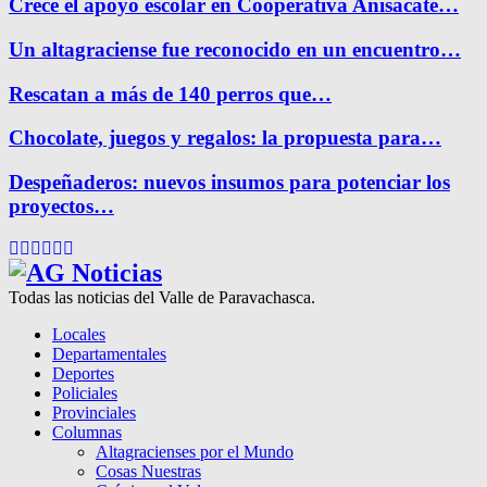
Crece el apoyo escolar en Cooperativa Anisacate…
Un altagraciense fue reconocido en un encuentro…
Rescatan a más de 140 perros que…
Chocolate, juegos y regalos: la propuesta para…
Despeñaderos: nuevos insumos para potenciar los
proyectos…
Facebook
Twitter
Instagram
Pinterest
Google
Youtube
Todas las noticias del Valle de Paravachasca.
Locales
Departamentales
Deportes
Policiales
Provinciales
Columnas
Altagracienses por el Mundo
Cosas Nuestras