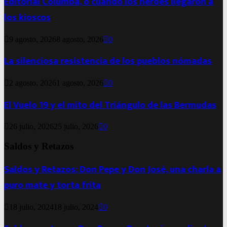
Editorial Columba, o cuando los héroes llegaron a
los kioscos
9 agosto, 2026
8 agosto, 2026
0
La silenciosa resistencia de los pueblos nómadas
2 agosto, 2026
1 agosto, 2026
0
El Vuelo 19 y el mito del Triángulo de las Bermudas
26 julio, 2026
25 julio, 2026
0
Saldos y Retazos
Saldos y Retazos: Don Pepe y Don José, una charla a
puro mate y torta frita
18 julio, 2024
18 julio, 2024
0