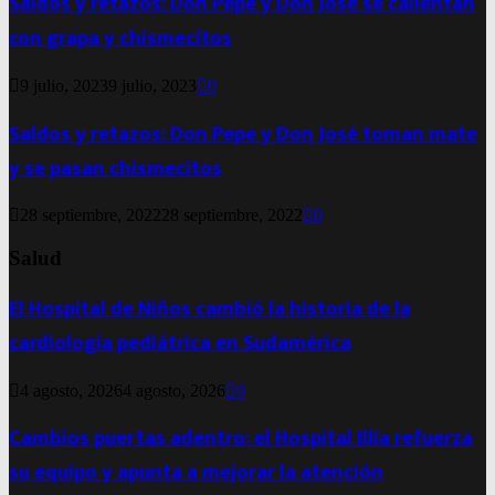
Saldos y retazos: Don Pepe y Don José se calientan
con grapa y chismecitos
9 julio, 2023
9 julio, 2023
0
Saldos y retazos: Don Pepe y Don José toman mate
y se pasan chismecitos
28 septiembre, 2022
28 septiembre, 2022
0
Salud
El Hospital de Niños cambió la historia de la
cardiología pediátrica en Sudamérica
4 agosto, 2026
4 agosto, 2026
0
Cambios puertas adentro: el Hospital Illia refuerza
su equipo y apunta a mejorar la atención