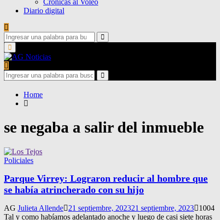
Crónicas al Voleo
Diario digital
Search
for:
Search
Primary
Menu
Search
for:
Search
Home
se negaba a salir del inmueble
Policiales
Parque Virrey: Lograron reducir al hombre que
se había atrincherado con su hijo
AG
Julieta Allende
21 septiembre, 2023
21 septiembre, 2023
1004
Tal y como habíamos adelantado anoche y luego de casi siete horas