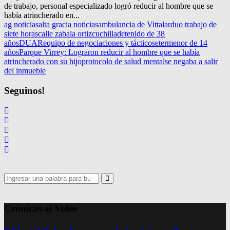
de trabajo, personal especializado logró reducir al hombre que se
había atrincherado en...
ag noticias
alta gracia noticias
ambulancia de Vittal
arduo trabajo de
siete horas
calle zabala ortiz
cuchilla
detenido de 38
años
DUAR
equipo de negociaciones y tácticos
eter
menor de 14
años
Parque Virrey: Lograron reducir al hombre que se había
atrincherado con su hijo
protocolo de salud mental
se negaba a salir
del inmueble
Seguinos!
Search
for:
Search
Crónicas al Voleo