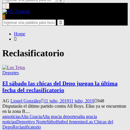
for:
Search
Primary
Menu
Search
for:
Search
Home
Reclasificatorio
Deportes
El sábado las chicas del Depo juegan la última
fecha del reclasificatorio
AG
Lionel González
11 julio, 2019
11 julio, 2019
948
Disputarán el último partido contra All Boys. Ellas ya se encuentran
en la zona B....
agnoticias
Alta Gracia
Alta gracia deportes
alta gracia
noticias
Deportivo Norte
fútbol
futbol femenino
Las Chicas del
Depo
Reclasificatorio