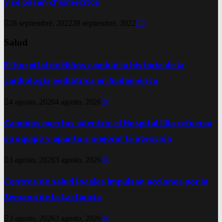
y se pasan chismecitos
28 septiembre, 2022
28 septiembre, 2022
0
Salud
El Hospital de Niños cambió la historia de la
cardiología pediátrica en Sudamérica
4 agosto, 2026
4 agosto, 2026
0
Cambios puertas adentro: el Hospital Illia refuerza
su equipo y apunta a mejorar la atención
3 agosto, 2026
3 agosto, 2026
0
Centros de salud locales impulsan acciones por la
Semana de la Lactancia
3 agosto, 2026
3 agosto, 2026
0