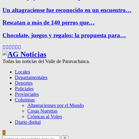
Un altagraciense fue reconocido en un encuentro…
Rescatan a más de 140 perros que…
Chocolate, juegos y regalos: la propuesta para…
Facebook
Twitter
Instagram
Pinterest
Google
Youtube
Todas las noticias del Valle de Paravachasca.
Locales
Departamentales
Deportes
Policiales
Provinciales
Columnas
Altagracienses por el Mundo
Cosas Nuestras
Crónicas al Voleo
Diario digital
Search