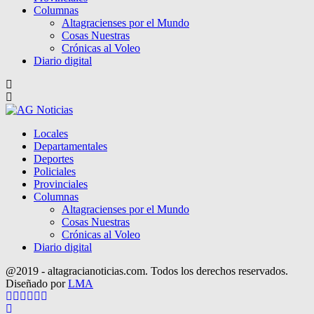
Columnas
Altagracienses por el Mundo
Cosas Nuestras
Crónicas al Voleo
Diario digital
Locales
Departamentales
Deportes
Policiales
Provinciales
Columnas
Altagracienses por el Mundo
Cosas Nuestras
Crónicas al Voleo
Diario digital
@2019 - altagracianoticias.com. Todos los derechos reservados.
Diseñado por
LMA
Facebook
Twitter
Instagram
Pinterest
Google
Youtube