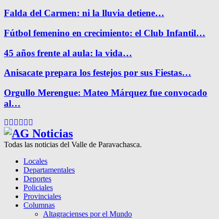
Falda del Carmen: ni la lluvia detiene…
Fútbol femenino en crecimiento: el Club Infantil…
45 años frente al aula: la vida…
Anisacate prepara los festejos por sus Fiestas…
Orgullo Merengue: Mateo Márquez fue convocado
al…
Facebook
Twitter
Instagram
Pinterest
Google
Youtube
Todas las noticias del Valle de Paravachasca.
Locales
Departamentales
Deportes
Policiales
Provinciales
Columnas
Altagracienses por el Mundo