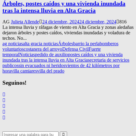
Árboles, postes caídos y una vivienda inundada
tras la intensa lluvia en Alta Gracia
AG
Julieta Allende
24 diciembre, 2024
24 diciembre, 2024
816
La intensa lluvia y ráfagas de viento en Alta Gracia y zonas aledañas
dejaron árboles y postes caídos, viviendas inundadas y voladura de
techos. No...
ag noticias
alta gracia noticias
Árboles
barrio la perla
bomberos
voluntarios
costanera del arroyo
Defensa Civil
Fuerte
temporal
Noticias
pedido de auxilio
postes caídos y una vivienda
inundada tras la intensa lluvia en Alta Gracia
secretaria de servicios
publicos
sin evacuados ni heridos
vientos de 42 kilómetros por
hora
villa camiares
villa del prado
Seguinos!
Search