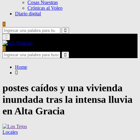
Cosas Nuestras
Crónicas al Voleo
Diario digital
Search
for:
Search
Primary
Menu
Search
for:
Search
Home
postes caídos y una vivienda
inundada tras la intensa lluvia
en Alta Gracia
Locales