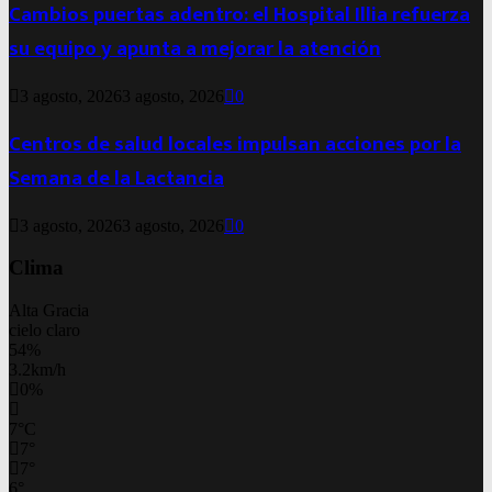
Cambios puertas adentro: el Hospital Illia refuerza
su equipo y apunta a mejorar la atención
3 agosto, 2026
3 agosto, 2026
0
Centros de salud locales impulsan acciones por la
Semana de la Lactancia
3 agosto, 2026
3 agosto, 2026
0
Clima
Alta Gracia
cielo claro
54%
3.2km/h
0%
7
°
C
7
°
7
°
6
°