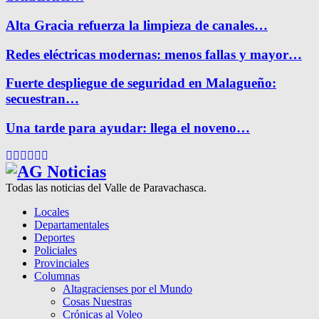
Alta Gracia refuerza la limpieza de canales…
Redes eléctricas modernas: menos fallas y mayor…
Fuerte despliegue de seguridad en Malagueño:
secuestran…
Una tarde para ayudar: llega el noveno…
Facebook
Twitter
Instagram
Pinterest
Google
Youtube
Todas las noticias del Valle de Paravachasca.
Locales
Departamentales
Deportes
Policiales
Provinciales
Columnas
Altagracienses por el Mundo
Cosas Nuestras
Crónicas al Voleo