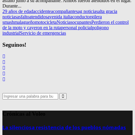
asfalto junto a su acompañante. Ambos fueron atendidos en el lugar.
Durante...
29 años de edad
accidente
acompañantes
ag noticias
alta gracia
noticias
asfalto
atendidos
avenida italia
conductor
gilera
smash
malagueño
motocicleta
Noticias
ocupantes
Perdieron el control
de la moto y cayeron en la ruta
personal policial
poligono
industrial
Servicio de emergencias
Seguinos!
Search
for:
Search
Crónicas al Voleo
La silenciosa resistencia de los pueblos nómadas