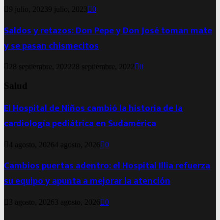
9 julio, 2023
9 julio, 2023
0
Saldos y retazos: Don Pepe y Don José toman mate
y se pasan chismecitos
28 septiembre, 2022
28 septiembre, 2022
0
Salud
El Hospital de Niños cambió la historia de la
cardiología pediátrica en Sudamérica
4 agosto, 2026
4 agosto, 2026
0
Cambios puertas adentro: el Hospital Illia refuerza
su equipo y apunta a mejorar la atención
3 agosto, 2026
3 agosto, 2026
0