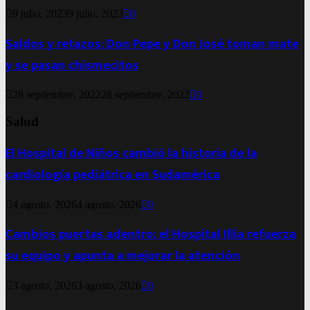
9 julio, 2023
9 julio, 2023
0
Saldos y retazos: Don Pepe y Don José toman mate
y se pasan chismecitos
28 septiembre, 2022
28 septiembre, 2022
0
Salud
El Hospital de Niños cambió la historia de la
cardiología pediátrica en Sudamérica
4 agosto, 2026
4 agosto, 2026
0
Cambios puertas adentro: el Hospital Illia refuerza
su equipo y apunta a mejorar la atención
3 agosto, 2026
3 agosto, 2026
0