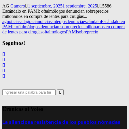
AG
Gamero
1 septiembre, 2025
1 septiembre, 2025
15586
Escándalo en PAMI: oftalmólogos denuncian sobreprecios
millonarios en compra de lentes para cirugías...
agnoticias
altagracianoticias
anteojos
denuncia
escándalo
Escándalo en
PAMI: oftalmólogos denuncian sobreprecios millonarios en compra
de lentes para cirugías
oftalmólogos
PAMI
sobreprecio
Seguinos!
Search
for:
Search
Crónicas al Voleo
La silenciosa resistencia de los pueblos nómadas