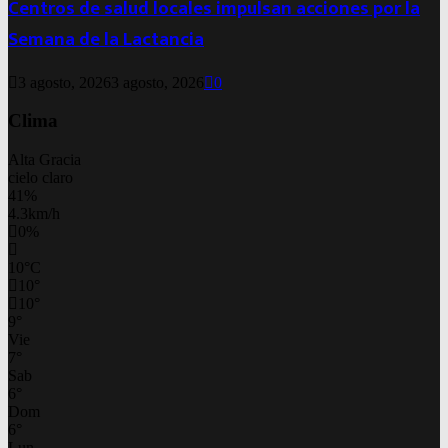
Centros de salud locales impulsan acciones por la
Semana de la Lactancia
3 agosto, 2026
3 agosto, 2026
0
Clima
Alta Gracia
cielo claro
41%
4.3km/h
0%
10
°
C
10
°
10
°
9
°
Vie
7
°
Sab
6
°
Dom
6
°
Lun