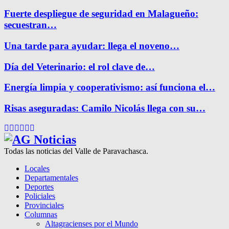
Fuerte despliegue de seguridad en Malagueño:
secuestran…
Una tarde para ayudar: llega el noveno…
Día del Veterinario: el rol clave de…
Energía limpia y cooperativismo: así funciona el…
Risas aseguradas: Camilo Nicolás llega con su…
Facebook
Twitter
Instagram
Pinterest
Google
Youtube
Todas las noticias del Valle de Paravachasca.
Locales
Departamentales
Deportes
Policiales
Provinciales
Columnas
Altagracienses por el Mundo