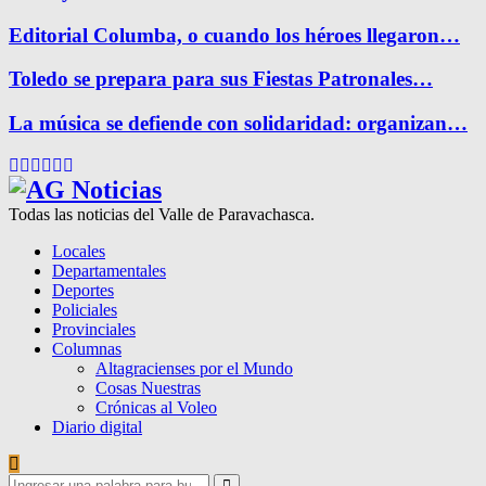
Editorial Columba, o cuando los héroes llegaron…
Toledo se prepara para sus Fiestas Patronales…
La música se defiende con solidaridad: organizan…
Facebook
Twitter
Instagram
Pinterest
Google
Youtube
Todas las noticias del Valle de Paravachasca.
Locales
Departamentales
Deportes
Policiales
Provinciales
Columnas
Altagracienses por el Mundo
Cosas Nuestras
Crónicas al Voleo
Diario digital
Search