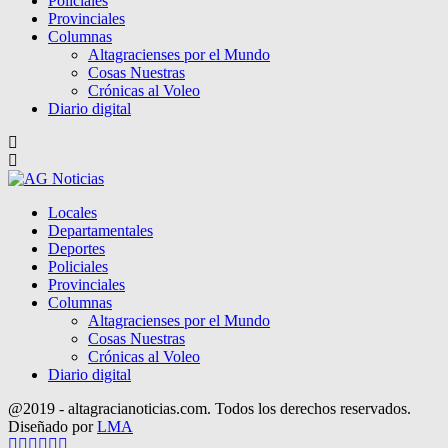
Policiales
Provinciales
Columnas
Altagracienses por el Mundo
Cosas Nuestras
Crónicas al Voleo
Diario digital
Locales
Departamentales
Deportes
Policiales
Provinciales
Columnas
Altagracienses por el Mundo
Cosas Nuestras
Crónicas al Voleo
Diario digital
@2019 - altagracianoticias.com. Todos los derechos reservados.
Diseñado por
LMA
Facebook
Twitter
Instagram
Pinterest
Google
Youtube