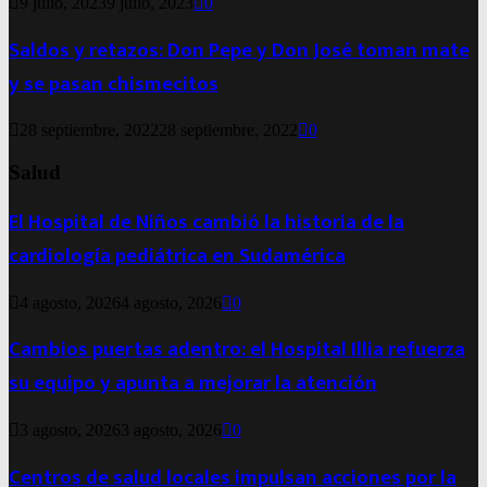
9 julio, 2023
9 julio, 2023
0
Saldos y retazos: Don Pepe y Don José toman mate
y se pasan chismecitos
28 septiembre, 2022
28 septiembre, 2022
0
Salud
El Hospital de Niños cambió la historia de la
cardiología pediátrica en Sudamérica
4 agosto, 2026
4 agosto, 2026
0
Cambios puertas adentro: el Hospital Illia refuerza
su equipo y apunta a mejorar la atención
3 agosto, 2026
3 agosto, 2026
0
Centros de salud locales impulsan acciones por la