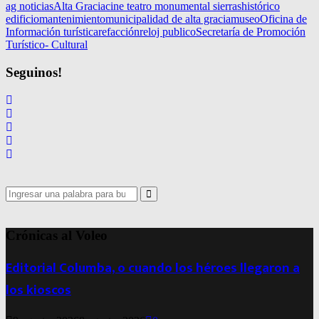
ag noticias
Alta Gracia
cine teatro monumental sierras
histórico
edificio
mantenimiento
municipalidad de alta gracia
museo
Oficina de
Información turística
refacción
reloj publico
Secretaría de Promoción
Turístico- Cultural
Seguinos!
Search
for:
Search
Crónicas al Voleo
Editorial Columba, o cuando los héroes llegaron a
los kioscos