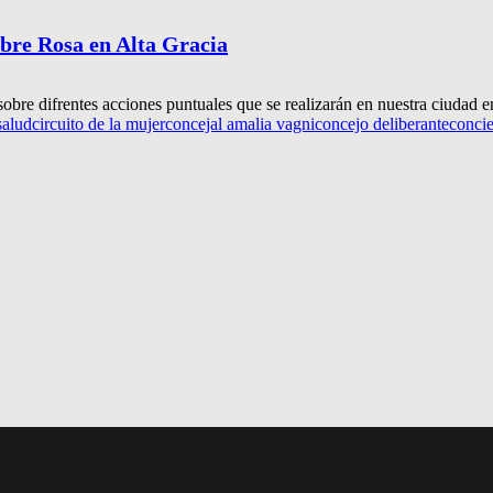
ubre Rosa en Alta Gracia
re difrentes acciones puntuales que se realizarán en nuestra ciudad en
salud
circuito de la mujer
concejal amalia vagni
concejo deliberante
concie