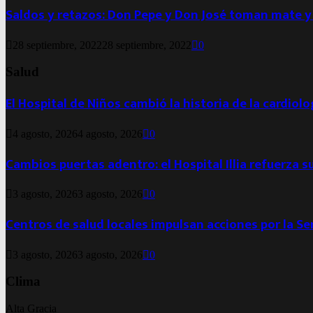
Saldos y retazos: Don Pepe y Don José toman mate y
28 septiembre, 2022
28 septiembre, 2022
0
Salud
El Hospital de Niños cambió la historia de la cardiol
4 agosto, 2026
4 agosto, 2026
0
Cambios puertas adentro: el Hospital Illia refuerza s
3 agosto, 2026
3 agosto, 2026
0
Centros de salud locales impulsan acciones por la S
3 agosto, 2026
3 agosto, 2026
0
Clima
Alta Gracia