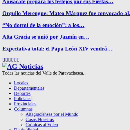
Anisacate prepara los festejos por sus Fiestas…
Orgullo Merengue: Mateo Márquez fue convocado a
“No dormí de la emoción”: a los…
Alta Gracia se unió por Jazmín en…
Expectativa total: el Papa León XIV vendrá…
Facebook
Twitter
Instagram
Pinterest
Google
Youtube
Todas las noticias del Valle de Paravachasca.
Locales
Departamentales
Deportes
Policiales
Provinciales
Columnas
Altagracienses por el Mundo
Cosas Nuestras
Crónicas al Voleo
Diario digital