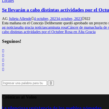
Locales
Se llevarán a cabo distintas actividades por el Oct
AG
Julieta Allende
4 octubre, 2023
4 octubre, 2023
922
Esta mañana en el Concejo Deliberante quedó aprobado un proyecto sob
ag noticias
alta gracia noticias
caminata rosa
Cáncer de mama
charla de 
cabo distintas actividades por el Octubre Rosa en Alta Gracia
Seguinos!
Search
for:
Search
Crónicas al Voleo
La silenciosa resistencia de los pueblos nómadas