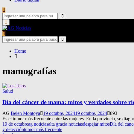
Search
for:
Search
Primary
Menu
Search
for:
Search
Home
mamografías
Salud
Día del cáncer de mama: mitos y verdades sobre ri
AG
Belen Montoya
19 octubre, 2024
19 octubre, 2024
893
Es el tumor más frecuente entre las mujeres. En la provincia, se diag
19 de octubre
ag noticias
alta gracia noticias
despejar mitos
Día del cánc
y detección
tumor más frecuente