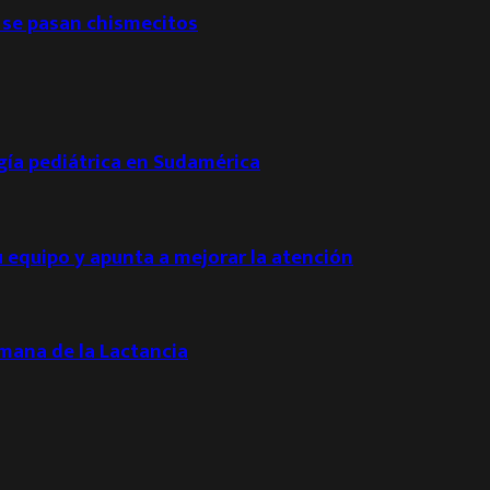
 se pasan chismecitos
ogía pediátrica en Sudamérica
u equipo y apunta a mejorar la atención
emana de la Lactancia