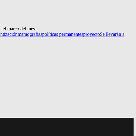
 el marco del mes...
ntización
mamografías
políticas permanentes
proyecto
Se llevarán a