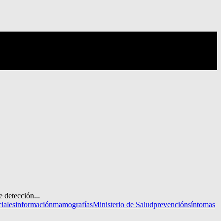
 detección...
ciales
información
mamografías
Ministerio de Salud
prevención
síntomas