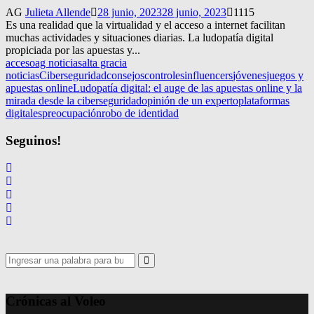
AG
Julieta Allende
28 junio, 2023
28 junio, 2023
1115
Es una realidad que la virtualidad y el acceso a internet facilitan
muchas actividades y situaciones diarias. La ludopatía digital
propiciada por las apuestas y...
acceso
ag noticias
alta gracia
noticias
Ciberseguridad
consejos
controles
influencers
jóvenes
juegos y
apuestas online
Ludopatía digital: el auge de las apuestas online y la
mirada desde la ciberseguridad
opinión de un experto
plataformas
digitales
preocupación
robo de identidad
Seguinos!
Search
for:
Search
Crónicas al Voleo