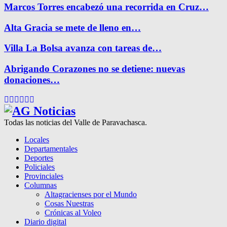
Marcos Torres encabezó una recorrida en Cruz…
Alta Gracia se mete de lleno en…
Villa La Bolsa avanza con tareas de…
Abrigando Corazones no se detiene: nuevas
donaciones…
Facebook
Twitter
Instagram
Pinterest
Google
Youtube
Todas las noticias del Valle de Paravachasca.
Locales
Departamentales
Deportes
Policiales
Provinciales
Columnas
Altagracienses por el Mundo
Cosas Nuestras
Crónicas al Voleo
Diario digital