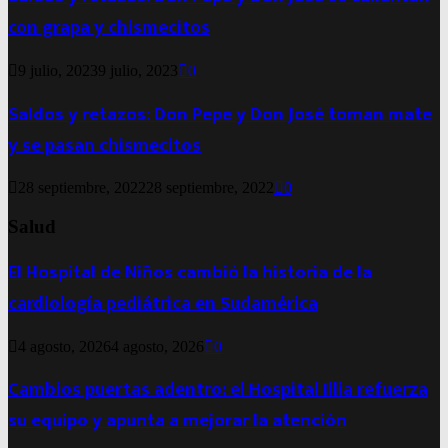
con grapa y chismecitos
9 julio, 2023
9 julio, 2023
0
Saldos y retazos: Don Pepe y Don José toman mate
y se pasan chismecitos
28 septiembre, 2022
28 septiembre, 2022
0
Salud
El Hospital de Niños cambió la historia de la
cardiología pediátrica en Sudamérica
4 agosto, 2026
4 agosto, 2026
0
Cambios puertas adentro: el Hospital Illia refuerza
su equipo y apunta a mejorar la atención