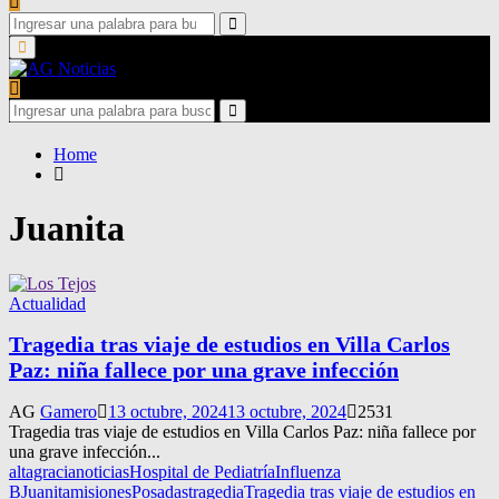
Search
for:
Search
Primary
Menu
Search
for:
Search
Home
Juanita
Actualidad
Tragedia tras viaje de estudios en Villa Carlos
Paz: niña fallece por una grave infección
AG
Gamero
13 octubre, 2024
13 octubre, 2024
2531
Tragedia tras viaje de estudios en Villa Carlos Paz: niña fallece por
una grave infección...
altagracianoticias
Hospital de Pediatría
Influenza
B
Juanita
misiones
Posadas
tragedia
Tragedia tras viaje de estudios en