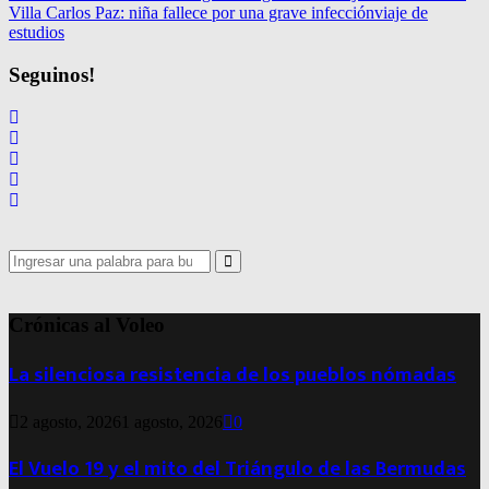
Villa Carlos Paz: niña fallece por una grave infección
viaje de
estudios
Seguinos!
Search
for:
Search
Crónicas al Voleo
La silenciosa resistencia de los pueblos nómadas
2 agosto, 2026
1 agosto, 2026
0
El Vuelo 19 y el mito del Triángulo de las Bermudas