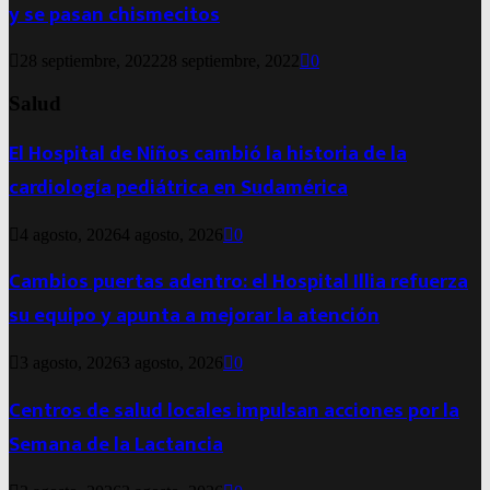
y se pasan chismecitos
28 septiembre, 2022
28 septiembre, 2022
0
Salud
El Hospital de Niños cambió la historia de la
cardiología pediátrica en Sudamérica
4 agosto, 2026
4 agosto, 2026
0
Cambios puertas adentro: el Hospital Illia refuerza
su equipo y apunta a mejorar la atención
3 agosto, 2026
3 agosto, 2026
0
Centros de salud locales impulsan acciones por la
Semana de la Lactancia