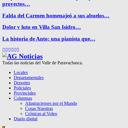
proyectos…
Falda del Carmen homenajeó a sus abuelos…
Dolor y luto en Villa San Isidro…
La historia de Anto: una pianista que…
Facebook
Twitter
Instagram
Pinterest
Google
Youtube
Todas las noticias del Valle de Paravachasca.
Locales
Departamentales
Deportes
Policiales
Provinciales
Columnas
Altagracienses por el Mundo
Cosas Nuestras
Crónicas al Voleo
Diario digital