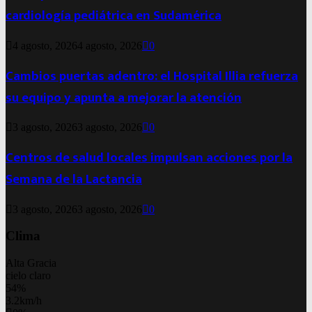
cardiología pediátrica en Sudamérica
4 agosto, 2026
4 agosto, 2026
0
Cambios puertas adentro: el Hospital Illia refuerza
su equipo y apunta a mejorar la atención
3 agosto, 2026
3 agosto, 2026
0
Centros de salud locales impulsan acciones por la
Semana de la Lactancia
3 agosto, 2026
3 agosto, 2026
0
Clima
Alta Gracia
cielo claro
54%
3.2km/h