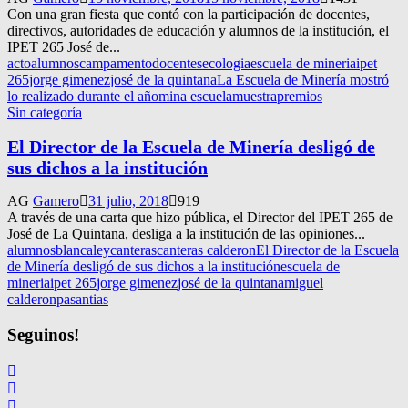
Con una gran fiesta que contó con la participación de docentes,
directivos, autoridades de educación y alumnos de la institución, el
IPET 265 José de...
acto
alumnos
campamento
docentes
ecologia
escuela de mineria
ipet
265
jorge gimenez
josé de la quintana
La Escuela de Minería mostró
lo realizado durante el año
mina escuela
muestra
premios
Sin categoría
El Director de la Escuela de Minería desligó de
sus dichos a la institución
AG
Gamero
31 julio, 2018
919
A través de una carta que hizo pública, el Director del IPET 265 de
José de La Quintana, desliga a la institución de las opiniones...
alumnos
blancaley
canteras
canteras calderon
El Director de la Escuela
de Minería desligó de sus dichos a la institución
escuela de
mineria
ipet 265
jorge gimenez
josé de la quintana
miguel
calderon
pasantias
Seguinos!