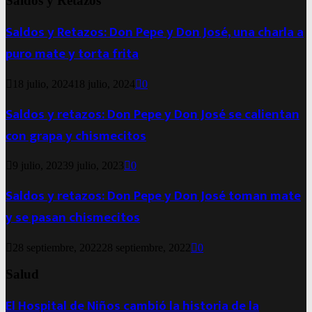
Saldos y Retazos
Saldos y Retazos: Don Pepe y Don José, una charla a
puro mate y torta frita
18 julio, 2024
18 julio, 2024
0
Saldos y retazos: Don Pepe y Don José se calientan
con grapa y chismecitos
9 julio, 2023
9 julio, 2023
0
Saldos y retazos: Don Pepe y Don José toman mate
y se pasan chismecitos
28 septiembre, 2022
28 septiembre, 2022
0
Salud
El Hospital de Niños cambió la historia de la