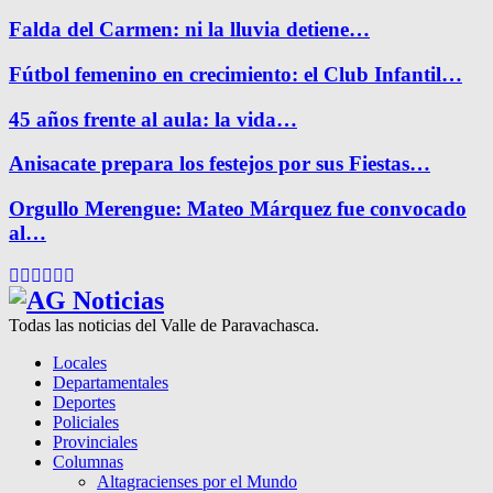
Falda del Carmen: ni la lluvia detiene…
Fútbol femenino en crecimiento: el Club Infantil…
45 años frente al aula: la vida…
Anisacate prepara los festejos por sus Fiestas…
Orgullo Merengue: Mateo Márquez fue convocado
al…
Facebook
Twitter
Instagram
Pinterest
Google
Youtube
Todas las noticias del Valle de Paravachasca.
Locales
Departamentales
Deportes
Policiales
Provinciales
Columnas
Altagracienses por el Mundo