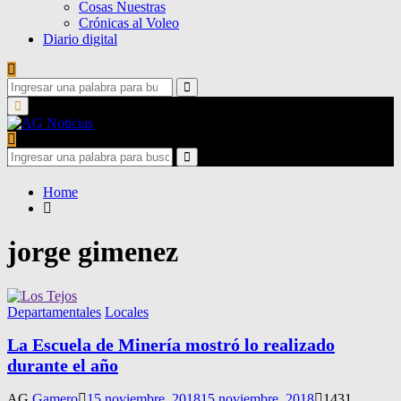
Cosas Nuestras
Crónicas al Voleo
Diario digital
Search
for:
Search
Primary
Menu
Search
for:
Search
Home
jorge gimenez
Departamentales
Locales
La Escuela de Minería mostró lo realizado
durante el año
AG
Gamero
15 noviembre, 2018
15 noviembre, 2018
1431