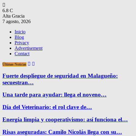
6.8
C
Alta Gracia
7 agosto, 2026
Inicio
Blog
Privacy
Advertisement
Contact
Últimas Noticias
Fuerte despliegue de seguridad en Malagueño:
secuestran…
Una tarde para ayudar: llega el noveno…
Día del Veterinario: el rol clave de…
Energía limpia y cooperativismo: así funciona el…
Risas aseguradas: Camilo Nicolás llega con su…