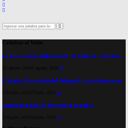
Search
for:
Search
Crónicas al Voleo
La silenciosa resistencia de los pueblos nómadas
2 agosto, 2026
1 agosto, 2026
0
El Vuelo 19 y el mito del Triángulo de las Bermudas
26 julio, 2026
25 julio, 2026
0
Matthias Sindelar, el hombre de papel
19 julio, 2026
18 julio, 2026
0