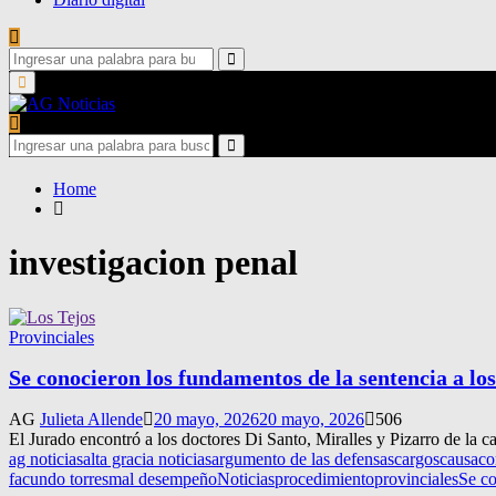
Search
for:
Search
Primary
Menu
Search
for:
Search
Home
investigacion penal
Provinciales
Se conocieron los fundamentos de la sentencia a los
AG
Julieta Allende
20 mayo, 2026
20 mayo, 2026
506
El Jurado encontró a los doctores Di Santo, Miralles y Pizarro de la 
ag noticias
alta gracia noticias
argumento de las defensas
cargos
causa
co
facundo torres
mal desempeño
Noticias
procedimiento
provinciales
Se co