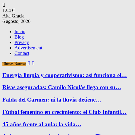
12.4
C
Alta Gracia
6 agosto, 2026
Inicio
Blog
Privacy
Advertisement
Contact
Últimas Noticias
Energía limpia y cooperativismo: así funciona el…
Risas aseguradas: Camilo Nicolás llega con su…
Falda del Carmen: ni la lluvia detiene…
Fútbol femenino en crecimiento: el Club Infantil…
45 años frente al aula: la vida…