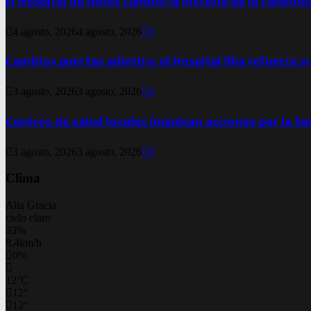
El Hospital de Niños cambió la historia de la cardiol
4 agosto, 2026
4 agosto, 2026
0
Cambios puertas adentro: el Hospital Illia refuerza s
3 agosto, 2026
3 agosto, 2026
0
Centros de salud locales impulsan acciones por la S
3 agosto, 2026
3 agosto, 2026
0
Clima
Alta Gracia
cielo claro
33%
8.4km/h
0%
12
°
C
12
°
12
°