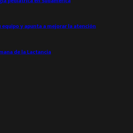
ogía pediátrica en Sudamérica
u equipo y apunta a mejorar la atención
emana de la Lactancia