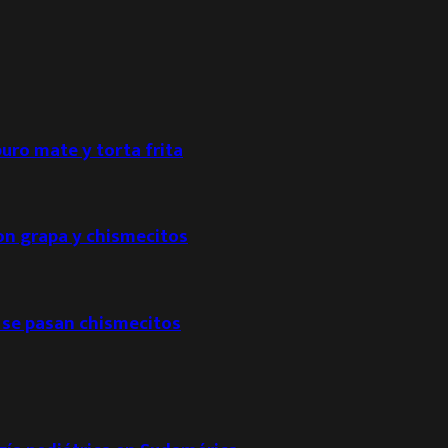
puro mate y torta frita
con grapa y chismecitos
 se pasan chismecitos