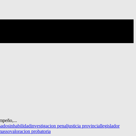
mpeño,...
sados
inhabilidad
investigacion penal
justicia provincial
legislador
lmasso
valoracion probatoria