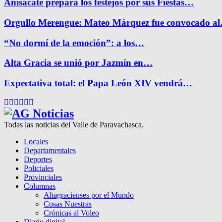
Anisacate prepara los festejos por sus Fiestas…
Orgullo Merengue: Mateo Márquez fue convocado a
“No dormí de la emoción”: a los…
Alta Gracia se unió por Jazmín en…
Expectativa total: el Papa León XIV vendrá…
Facebook
Twitter
Instagram
Pinterest
Google
Youtube
Todas las noticias del Valle de Paravachasca.
Locales
Departamentales
Deportes
Policiales
Provinciales
Columnas
Altagracienses por el Mundo
Cosas Nuestras
Crónicas al Voleo
Diario digital