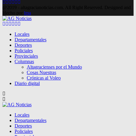
Facebook
Twitter
Instagram
Pinterest
Google
Youtube
@2019 - altagracianoticias.com. All Right Reserved. Designed and
Hecho por
lma
Facebook
Twitter
Instagram
Pinterest
Google
Youtube
Locales
Departamentales
Deportes
Policiales
Provinciales
Columnas
Altagracienses por el Mundo
Cosas Nuestras
Crónicas al Voleo
Diario digital
Locales
Departamentales
Deportes
Policiales