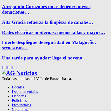
Abrigando Corazones no se detiene: nuevas
donaciones…
Alta Gracia refuerza la limpieza de canales…
Redes eléctricas modernas: menos fallas y mayor…
Fuerte despliegue de seguridad en Malagueño:
secuestran…
Una tarde para ayudar: llega el noveno…
Facebook
Twitter
Instagram
Pinterest
Google
Youtube
Todas las noticias del Valle de Paravachasca.
Locales
Departamentales
Deportes
Policiales
Provinciales
Columnas