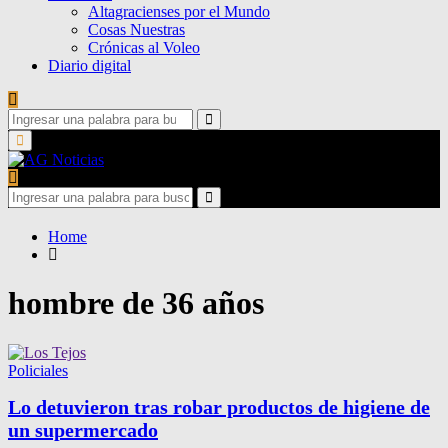
Altagracienses por el Mundo
Cosas Nuestras
Crónicas al Voleo
Diario digital
Search
for:
Search
Primary
Menu
Search
for:
Search
Home
hombre de 36 años
Policiales
Lo detuvieron tras robar productos de higiene de
un supermercado