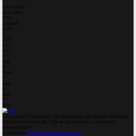
Alta Gracia
cielo claro
58%
2.4km/h
0%
12
°
C
12
°
12
°
11
°
Sab
5
°
Dom
7
°
Lun
6
°
Mar
7
°
Mie
Alta Gracia Noticias hace dos años trabaja para llevarte al instante
todas las novedades del Valle de Paravachasca. Gracias por
acompañarnos!!
Contactanos
info@altagracianoticias.com