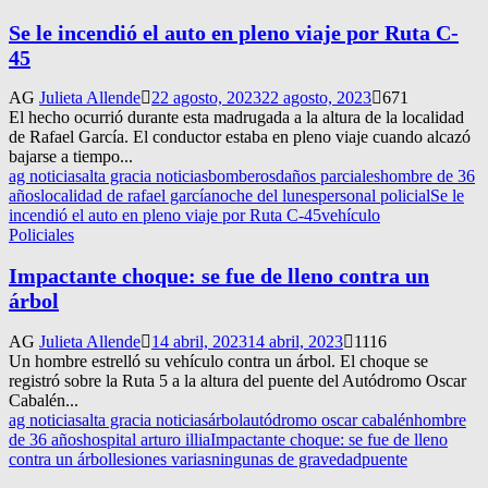
Se le incendió el auto en pleno viaje por Ruta C-
45
AG
Julieta Allende
22 agosto, 2023
22 agosto, 2023
671
El hecho ocurrió durante esta madrugada a la altura de la localidad
de Rafael García. El conductor estaba en pleno viaje cuando alcazó
bajarse a tiempo...
ag noticias
alta gracia noticias
bomberos
daños parciales
hombre de 36
años
localidad de rafael garcía
noche del lunes
personal policial
Se le
incendió el auto en pleno viaje por Ruta C-45
vehículo
Policiales
Impactante choque: se fue de lleno contra un
árbol
AG
Julieta Allende
14 abril, 2023
14 abril, 2023
1116
Un hombre estrelló su vehículo contra un árbol. El choque se
registró sobre la Ruta 5 a la altura del puente del Autódromo Oscar
Cabalén...
ag noticias
alta gracia noticias
árbol
autódromo oscar cabalén
hombre
de 36 años
hospital arturo illia
Impactante choque: se fue de lleno
contra un árbol
lesiones varias
ningunas de gravedad
puente