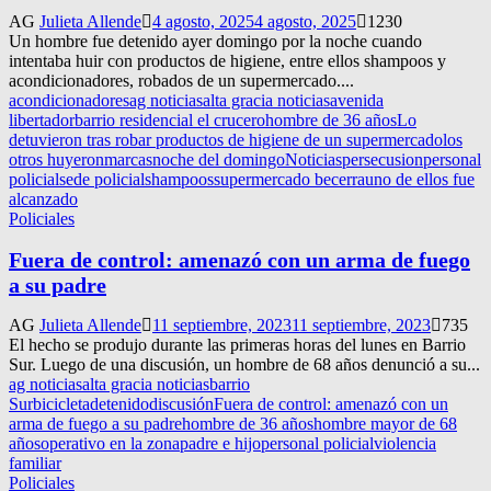
AG
Julieta Allende
4 agosto, 2025
4 agosto, 2025
1230
Un hombre fue detenido ayer domingo por la noche cuando
intentaba huir con productos de higiene, entre ellos shampoos y
acondicionadores, robados de un supermercado....
acondicionadores
ag noticias
alta gracia noticias
avenida
libertador
barrio residencial el crucero
hombre de 36 años
Lo
detuvieron tras robar productos de higiene de un supermercado
los
otros huyeron
marcas
noche del domingo
Noticias
persecusion
personal
policial
sede policial
shampoos
supermercado becerra
uno de ellos fue
alcanzado
Policiales
Fuera de control: amenazó con un arma de fuego
a su padre
AG
Julieta Allende
11 septiembre, 2023
11 septiembre, 2023
735
El hecho se produjo durante las primeras horas del lunes en Barrio
Sur. Luego de una discusión, un hombre de 68 años denunció a su...
ag noticias
alta gracia noticias
barrio
Sur
bicicleta
detenido
discusión
Fuera de control: amenazó con un
arma de fuego a su padre
hombre de 36 años
hombre mayor de 68
años
operativo en la zona
padre e hijo
personal policial
violencia
familiar
Policiales