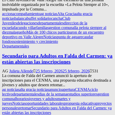
inolvidable organizada por la escuelita «La Pelota Siempre al 10»,
impulsada por la Comuna...
accion
acompañamiento
ag noticias
Alta Gracia
alta gracia
noticias
balanca
buffet solidario
cancha
Club
Juveniles
delegaciones
departamentales
direccion de la
escuela
facundo villar
familias
gestion comunal
la pelota siempre al
diez
malagueño
Más de 100 chicos participaron de un encuentro
deportivo en Valle Alegre
Noticias
punta de agua
recaudar
fondos
sostenimiento y crecimiento
Departamentales
Secundario para Adultos en Falda del Carmen: ya
están abiertas las inscripciones
AG
Julieta Allende
25 febrero, 2026
25 febrero, 2026
531
La comuna de Falda del Carmen anunció la apertura de
inscripciones para el CENMA, una propuesta educativa destinada a
jóvenes y adultos que deseen retomar...
ag noticias
alta gracia noticias
anuncio
apertura
CENMA
ciclo
lectivo
departamentales
dias de la semana
estudios superiores
gestion
comunal
horarios
jovenes y adultos
martes y
jueves
Noticias
oportunidades laborales
propuesta educativa
proyectos
personales
retomar
Secundario para Adultos en Falda del Carmen: ya
están abiertas las inscripciones