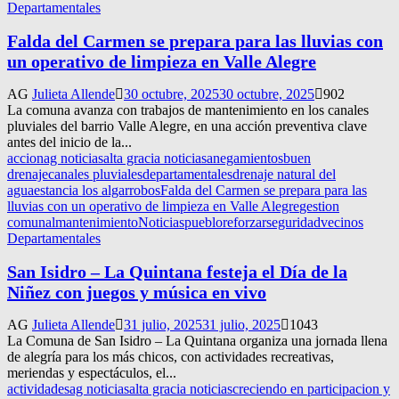
Departamentales
Falda del Carmen se prepara para las lluvias con
un operativo de limpieza en Valle Alegre
AG
Julieta Allende
30 octubre, 2025
30 octubre, 2025
902
La comuna avanza con trabajos de mantenimiento en los canales
pluviales del barrio Valle Alegre, en una acción preventiva clave
antes del inicio de la...
accion
ag noticias
alta gracia noticias
anegamientos
buen
drenaje
canales pluviales
departamentales
drenaje natural del
agua
estancia los algarrobos
Falda del Carmen se prepara para las
lluvias con un operativo de limpieza en Valle Alegre
gestion
comunal
mantenimiento
Noticias
pueblo
reforzar
seguridad
vecinos
Departamentales
San Isidro – La Quintana festeja el Día de la
Niñez con juegos y música en vivo
AG
Julieta Allende
31 julio, 2025
31 julio, 2025
1043
La Comuna de San Isidro – La Quintana organiza una jornada llena
de alegría para los más chicos, con actividades recreativas,
meriendas y espectáculos, el...
actividades
ag noticias
alta gracia noticias
creciendo en participacion y