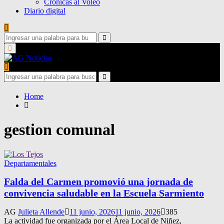
Crónicas al Voleo
Diario digital
Search
for:
Search
Primary
Menu
Search
for:
Search
Home
gestion comunal
Departamentales
Falda del Carmen promovió una jornada de
convivencia saludable en la Escuela Sarmiento
AG
Julieta Allende
11 junio, 2026
11 junio, 2026
385
La actividad fue organizada por el Área Local de Niñez,