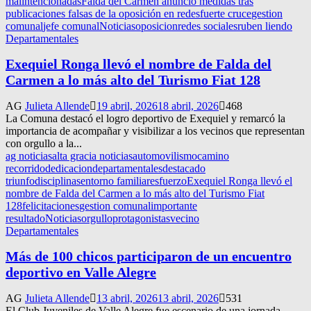
malintencionadas
Falda del Carmen anunció medidas tras
publicaciones falsas de la oposición en redes
fuerte cruce
gestion
comunal
jefe comunal
Noticias
oposicion
redes sociales
ruben liendo
Departamentales
Exequiel Ronga llevó el nombre de Falda del
Carmen a lo más alto del Turismo Fiat 128
AG
Julieta Allende
19 abril, 2026
18 abril, 2026
468
La Comuna destacó el logro deportivo de Exequiel y remarcó la
importancia de acompañar y visibilizar a los vecinos que representan
con orgullo a la...
ag noticias
alta gracia noticias
automovilismo
camino
recorrido
dedicacion
departamentales
destacado
triunfo
disciplinas
entorno familiar
esfuerzo
Exequiel Ronga llevó el
nombre de Falda del Carmen a lo más alto del Turismo Fiat
128
felicitaciones
gestion comunal
importante
resultado
Noticias
orgullo
protagonistas
vecino
Departamentales
Más de 100 chicos participaron de un encuentro
deportivo en Valle Alegre
AG
Julieta Allende
13 abril, 2026
13 abril, 2026
531
El Club Juveniles de Valle Alegre fue escenario de una jornada