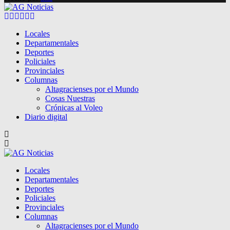
Facebook
Twitter
Instagram
Pinterest
Google
Youtube
Locales
Departamentales
Deportes
Policiales
Provinciales
Columnas
Altagracienses por el Mundo
Cosas Nuestras
Crónicas al Voleo
Diario digital
Locales
Departamentales
Deportes
Policiales
Provinciales
Columnas
Altagracienses por el Mundo