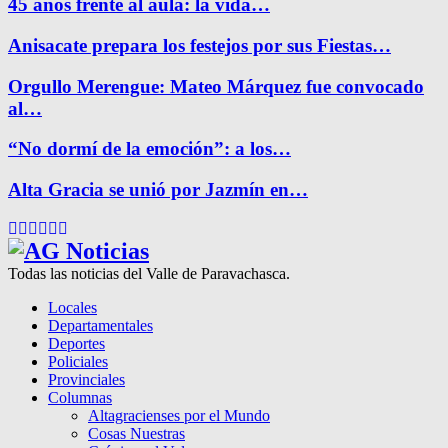
45 años frente al aula: la vida…
Anisacate prepara los festejos por sus Fiestas…
Orgullo Merengue: Mateo Márquez fue convocado
al…
“No dormí de la emoción”: a los…
Alta Gracia se unió por Jazmín en…
Facebook
Twitter
Instagram
Pinterest
Google
Youtube
Todas las noticias del Valle de Paravachasca.
Locales
Departamentales
Deportes
Policiales
Provinciales
Columnas
Altagracienses por el Mundo
Cosas Nuestras