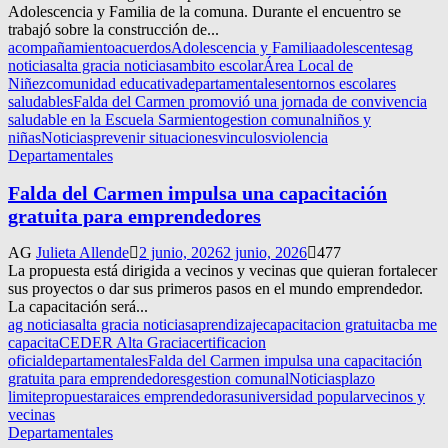
Adolescencia y Familia de la comuna. Durante el encuentro se
trabajó sobre la construcción de...
acompañamiento
acuerdos
Adolescencia y Familia
adolescentes
ag
noticias
alta gracia noticias
ambito escolar
Área Local de
Niñez
comunidad educativa
departamentales
entornos escolares
saludables
Falda del Carmen promovió una jornada de convivencia
saludable en la Escuela Sarmiento
gestion comunal
niños y
niñas
Noticias
prevenir situaciones
vinculos
violencia
Departamentales
Falda del Carmen impulsa una capacitación
gratuita para emprendedores
AG
Julieta Allende
2 junio, 2026
2 junio, 2026
477
La propuesta está dirigida a vecinos y vecinas que quieran fortalecer
sus proyectos o dar sus primeros pasos en el mundo emprendedor.
La capacitación será...
ag noticias
alta gracia noticias
aprendizaje
capacitacion gratuita
cba me
capacita
CEDER Alta Gracia
certificacion
oficial
departamentales
Falda del Carmen impulsa una capacitación
gratuita para emprendedores
gestion comunal
Noticias
plazo
limite
propuesta
raices emprendedoras
universidad popular
vecinos y
vecinas
Departamentales