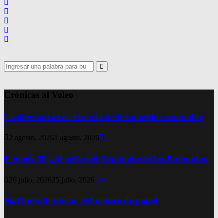
Search
for:
Search
Crónicas al Voleo
La silenciosa resistencia de los pueblos nómadas
2 agosto, 2026
1 agosto, 2026
0
El Vuelo 19 y el mito del Triángulo de las Bermudas
26 julio, 2026
25 julio, 2026
0
Matthias Sindelar, el hombre de papel