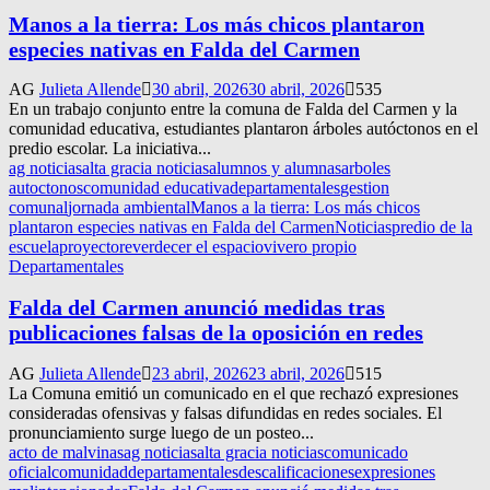
Manos a la tierra: Los más chicos plantaron
especies nativas en Falda del Carmen
AG
Julieta Allende
30 abril, 2026
30 abril, 2026
535
En un trabajo conjunto entre la comuna de Falda del Carmen y la
comunidad educativa, estudiantes plantaron árboles autóctonos en el
predio escolar. La iniciativa...
ag noticias
alta gracia noticias
alumnos y alumnas
arboles
autoctonos
comunidad educativa
departamentales
gestion
comunal
jornada ambiental
Manos a la tierra: Los más chicos
plantaron especies nativas en Falda del Carmen
Noticias
predio de la
escuela
proyecto
reverdecer el espacio
vivero propio
Departamentales
Falda del Carmen anunció medidas tras
publicaciones falsas de la oposición en redes
AG
Julieta Allende
23 abril, 2026
23 abril, 2026
515
La Comuna emitió un comunicado en el que rechazó expresiones
consideradas ofensivas y falsas difundidas en redes sociales. El
pronunciamiento surge luego de un posteo...
acto de malvinas
ag noticias
alta gracia noticias
comunicado
oficial
comunidad
departamentales
descalificaciones
expresiones