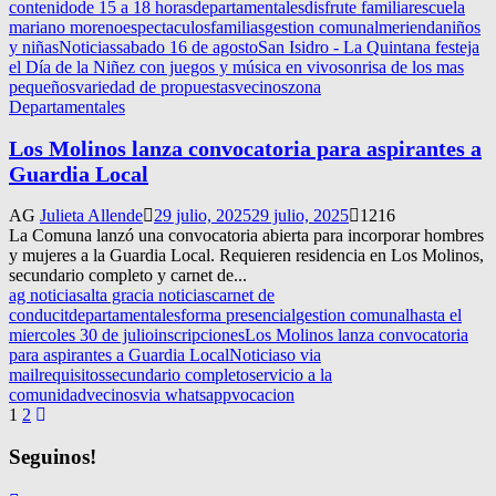
contenido
de 15 a 18 horas
departamentales
disfrute familiar
escuela
mariano moreno
espectaculos
familias
gestion comunal
merienda
niños
y niñas
Noticias
sabado 16 de agosto
San Isidro - La Quintana festeja
el Día de la Niñez con juegos y música en vivo
sonrisa de los mas
pequeños
variedad de propuestas
vecinos
zona
Departamentales
Los Molinos lanza convocatoria para aspirantes a
Guardia Local
AG
Julieta Allende
29 julio, 2025
29 julio, 2025
1216
La Comuna lanzó una convocatoria abierta para incorporar hombres
y mujeres a la Guardia Local. Requieren residencia en Los Molinos,
secundario completo y carnet de...
ag noticias
alta gracia noticias
carnet de
conducit
departamentales
forma presencial
gestion comunal
hasta el
miercoles 30 de julio
inscripciones
Los Molinos lanza convocatoria
para aspirantes a Guardia Local
Noticias
o via
mail
requisitos
secundario completo
servicio a la
comunidad
vecinos
via whatsapp
vocacion
Navegación
1
2
de
Seguinos!
entradas