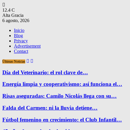
12.4
C
Alta Gracia
6 agosto, 2026
Inicio
Blog
Privacy
Advertisement
Contact
Últimas Noticias
Día del Veterinario: el rol clave de…
Energía limpia y cooperativismo: así funciona el…
Risas aseguradas: Camilo Nicolás llega con su…
Falda del Carmen: ni la lluvia detiene…
Fútbol femenino en crecimiento: el Club Infantil…