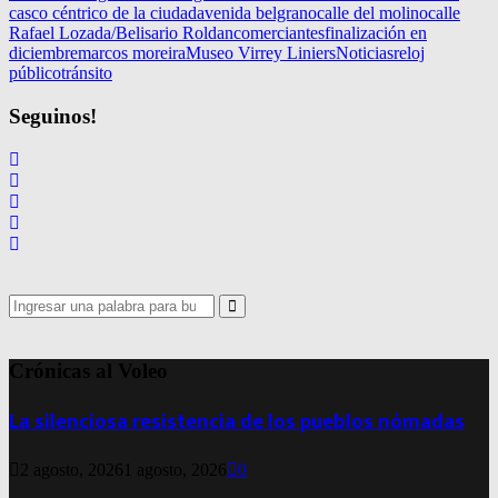
casco céntrico de la ciudad
avenida belgrano
calle del molino
calle
Rafael Lozada/Belisario Roldan
comerciantes
finalización en
diciembre
marcos moreira
Museo Virrey Liniers
Noticias
reloj
público
tránsito
Seguinos!
Search
for:
Search
Crónicas al Voleo
La silenciosa resistencia de los pueblos nómadas
2 agosto, 2026
1 agosto, 2026
0