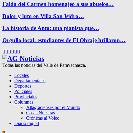
Falda del Carmen homenajeó a sus abuelos…
Dolor y luto en Villa San Isidro…
La historia de Anto: una pianista que…
Orgullo local: estudiantes de El Obraje brillaron…
Facebook
Twitter
Instagram
Pinterest
Google
Youtube
Todas las noticias del Valle de Paravachasca.
Locales
Departamentales
Deportes
Policiales
Provinciales
Columnas
Altagracienses por el Mundo
Cosas Nuestras
Crónicas al Voleo
Diario digital