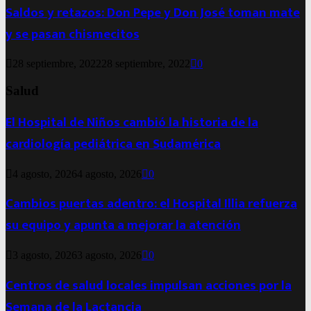
Saldos y retazos: Don Pepe y Don José toman mate
y se pasan chismecitos
28 septiembre, 2022
28 septiembre, 2022
0
Salud
El Hospital de Niños cambió la historia de la
cardiología pediátrica en Sudamérica
4 agosto, 2026
4 agosto, 2026
0
Cambios puertas adentro: el Hospital Illia refuerza
su equipo y apunta a mejorar la atención
3 agosto, 2026
3 agosto, 2026
0
Centros de salud locales impulsan acciones por la
Semana de la Lactancia