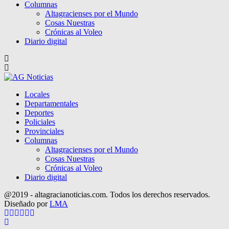
Columnas
Altagracienses por el Mundo
Cosas Nuestras
Crónicas al Voleo
Diario digital
Locales
Departamentales
Deportes
Policiales
Provinciales
Columnas
Altagracienses por el Mundo
Cosas Nuestras
Crónicas al Voleo
Diario digital
@2019 - altagracianoticias.com. Todos los derechos reservados.
Diseñado por
LMA
Facebook
Twitter
Instagram
Pinterest
Google
Youtube