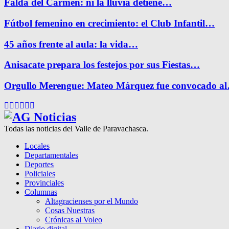
Falda del Carmen: ni la lluvia detiene…
Fútbol femenino en crecimiento: el Club Infantil…
45 años frente al aula: la vida…
Anisacate prepara los festejos por sus Fiestas…
Orgullo Merengue: Mateo Márquez fue convocado a
Facebook
Twitter
Instagram
Pinterest
Google
Youtube
Todas las noticias del Valle de Paravachasca.
Locales
Departamentales
Deportes
Policiales
Provinciales
Columnas
Altagracienses por el Mundo
Cosas Nuestras
Crónicas al Voleo
Diario digital