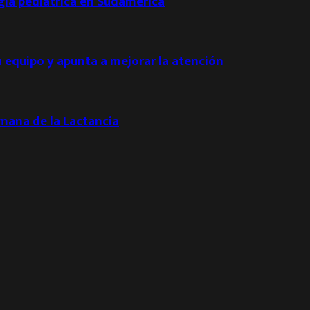
ogía pediátrica en Sudamérica
u equipo y apunta a mejorar la atención
emana de la Lactancia