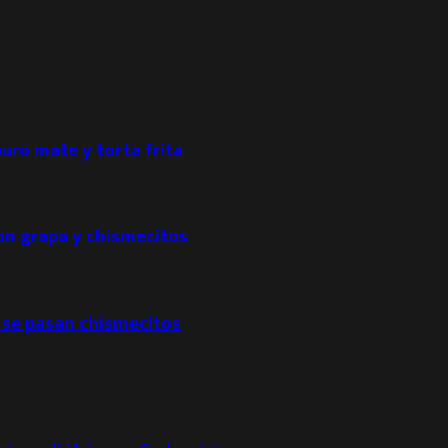
puro mate y torta frita
con grapa y chismecitos
 se pasan chismecitos