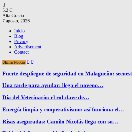
5.2
C
Alta Gracia
7 agosto, 2026
Inicio
Blog
Privacy
Advertisement
Contact
Últimas Noticias
Fuerte despliegue de seguridad en Malagueño: secue
Una tarde para ayudar: llega el noveno…
Día del Veterinario: el rol clave de…
Energía limpia y cooperativismo: así funciona el…
Risas aseguradas: Camilo Nicolás llega con su…