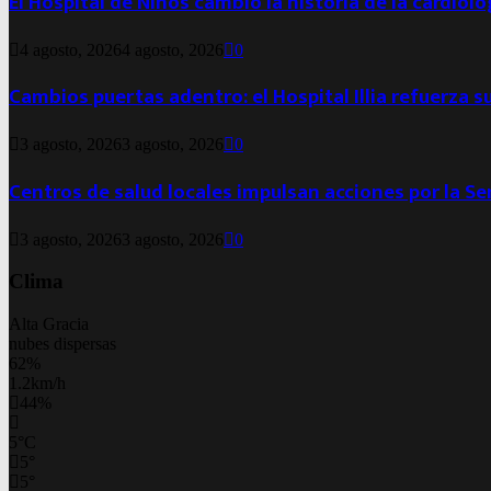
El Hospital de Niños cambió la historia de la cardiol
4 agosto, 2026
4 agosto, 2026
0
Cambios puertas adentro: el Hospital Illia refuerza s
3 agosto, 2026
3 agosto, 2026
0
Centros de salud locales impulsan acciones por la S
3 agosto, 2026
3 agosto, 2026
0
Clima
Alta Gracia
nubes dispersas
62%
1.2km/h
44%
5
°
C
5
°
5
°