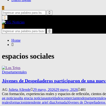
Search
for:
Search
Primary
Menu
Search
for:
Search
Home
espacios sociales
Departamentales
Jóvenes de Despeñaderos participaron de una nuev
AG
Julieta Allende
29 mayo, 2026
29 mayo, 2026
481
Con formación, experiencias reales y espacios de reflexión, cientos 
ag noticias
alta gracia noticias
autoridades
comerciantes
departamentales
reales
formacion
intendente ariel diaz
Jornada
Jóvenes de Despeñaderos 