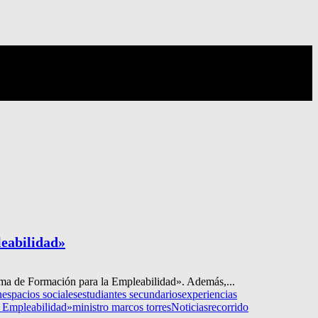
leabilidad»
rama de Formación para la Empleabilidad». Además,...
n
espacios sociales
estudiantes secundarios
experiencias
a Empleabilidad»
ministro marcos torres
Noticias
recorrido