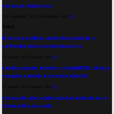
y se pasan chismecitos
28 septiembre, 2022
28 septiembre, 2022
0
Salud
El Hospital de Niños cambió la historia de la
cardiología pediátrica en Sudamérica
4 agosto, 2026
4 agosto, 2026
0
Cambios puertas adentro: el Hospital Illia refuerza
su equipo y apunta a mejorar la atención
3 agosto, 2026
3 agosto, 2026
0
Centros de salud locales impulsan acciones por la
Semana de la Lactancia