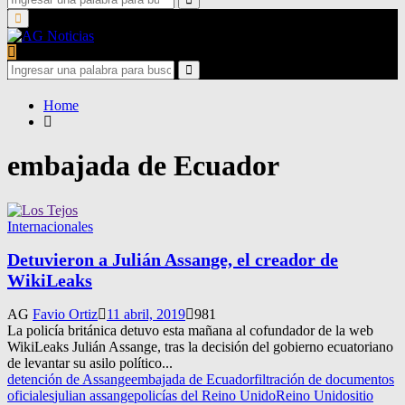
for:
Search
Primary
Menu
Search
for:
Search
Home
embajada de Ecuador
Internacionales
Detuvieron a Julián Assange, el creador de
WikiLeaks
AG
Favio Ortiz
11 abril, 2019
981
La policía británica detuvo esta mañana al cofundador de la web
WikiLeaks Julián Assange, tras la decisión del gobierno ecuatoriano
de levantar su asilo político...
detención de Assange
embajada de Ecuador
filtración de documentos
oficiales
julian assange
policías del Reino Unido
Reino Unido
sitio