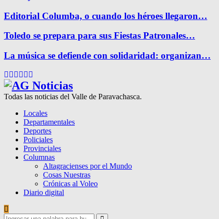
Editorial Columba, o cuando los héroes llegaron…
Toledo se prepara para sus Fiestas Patronales…
La música se defiende con solidaridad: organizan…
Facebook
Twitter
Instagram
Pinterest
Google
Youtube
Todas las noticias del Valle de Paravachasca.
Locales
Departamentales
Deportes
Policiales
Provinciales
Columnas
Altagracienses por el Mundo
Cosas Nuestras
Crónicas al Voleo
Diario digital
Search