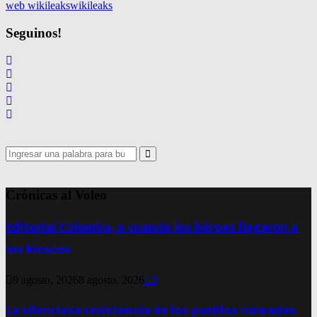
web wikileaks
wikileaks
Seguinos!
Search
for:
Search
Crónicas al Voleo
Editorial Columba, o cuando los héroes llegaron a
los kioscos
9 agosto, 2026
8 agosto, 2026
0
La silenciosa resistencia de los pueblos nómadas