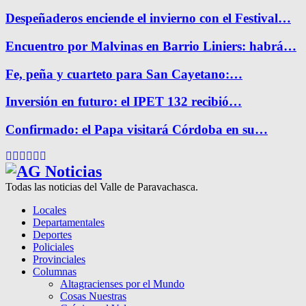
Despeñaderos enciende el invierno con el Festival…
Encuentro por Malvinas en Barrio Liniers: habrá…
Fe, peña y cuarteto para San Cayetano:…
Inversión en futuro: el IPET 132 recibió…
Confirmado: el Papa visitará Córdoba en su…
Facebook
Twitter
Instagram
Pinterest
Google
Youtube
Todas las noticias del Valle de Paravachasca.
Locales
Departamentales
Deportes
Policiales
Provinciales
Columnas
Altagracienses por el Mundo
Cosas Nuestras