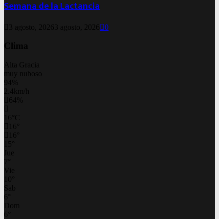
Semana de la Lactancia
3 agosto, 2026
3 agosto, 2026
0
Clima
Alta Gracia
muy nuboso
94%
2.4km/h
64%
16
°
C
16
°
16
°
15
°
Jue
7
°
Vie
10
°
Sab
6
°
Dom
6
°