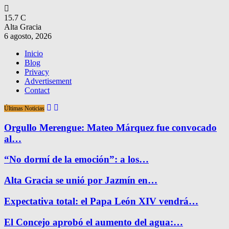
15.7
C
Alta Gracia
6 agosto, 2026
Inicio
Blog
Privacy
Advertisement
Contact
Últimas Noticias
Orgullo Merengue: Mateo Márquez fue convocado
al…
“No dormí de la emoción”: a los…
Alta Gracia se unió por Jazmín en…
Expectativa total: el Papa León XIV vendrá…
El Concejo aprobó el aumento del agua:…