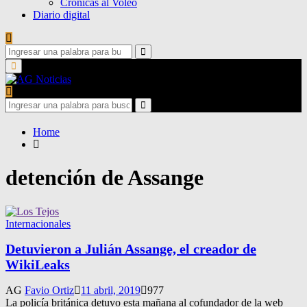
Crónicas al Voleo
Diario digital
Search
for:
Search
Primary
Menu
Search
for:
Search
Home
detención de Assange
Internacionales
Detuvieron a Julián Assange, el creador de
WikiLeaks
AG
Favio Ortiz
11 abril, 2019
977
La policía británica detuvo esta mañana al cofundador de la web