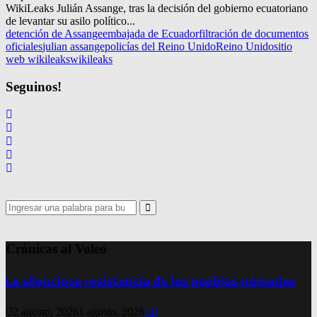
WikiLeaks Julián Assange, tras la decisión del gobierno ecuatoriano
de levantar su asilo político...
detención de Assange
embajada de Ecuador
filtración de documentos
oficiales
julian assange
policías del Reino Unido
Reino Unido
sitio
web wikileaks
wikileaks
Seguinos!
Search
for:
Search
Crónicas al Voleo
La silenciosa resistencia de los pueblos nómadas
2 agosto, 2026
1 agosto, 2026
0