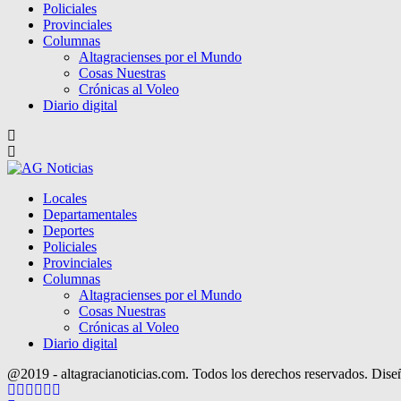
Policiales
Provinciales
Columnas
Altagracienses por el Mundo
Cosas Nuestras
Crónicas al Voleo
Diario digital
Locales
Departamentales
Deportes
Policiales
Provinciales
Columnas
Altagracienses por el Mundo
Cosas Nuestras
Crónicas al Voleo
Diario digital
@2019 - altagracianoticias.com. Todos los derechos reservados. Dis
Facebook
Twitter
Instagram
Pinterest
Google
Youtube