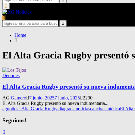
for:
Search
Primary
Menu
Search
for:
Search
Home
El Alta Gracia Rugby presentó 
Deportes
El Alta Gracia Rugby presentó su nueva indument
AG
Gamero
7 junio, 2025
7 junio, 2025
2290
El Alta Gracia Rugby presentó su nueva indumentaria...
agnoticias
Alta Gracia Rugby
altagracianoticias
cancha sintética
El Alta
Seguinos!