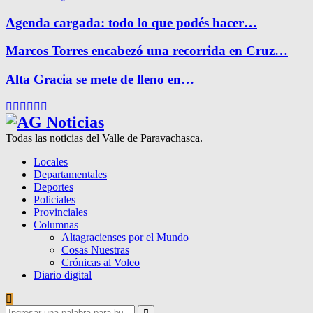
Agenda cargada: todo lo que podés hacer…
Marcos Torres encabezó una recorrida en Cruz…
Alta Gracia se mete de lleno en…
Facebook
Twitter
Instagram
Pinterest
Google
Youtube
Todas las noticias del Valle de Paravachasca.
Locales
Departamentales
Deportes
Policiales
Provinciales
Columnas
Altagracienses por el Mundo
Cosas Nuestras
Crónicas al Voleo
Diario digital
Search