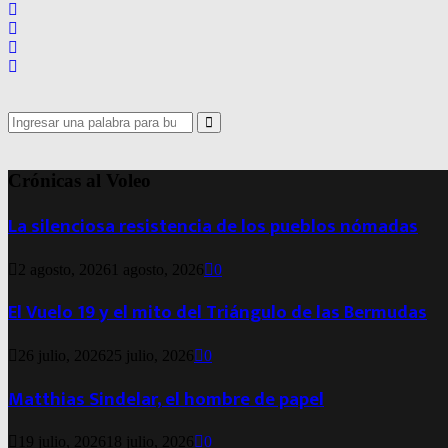
Search
for:
Search
Crónicas al Voleo
La silenciosa resistencia de los pueblos nómadas
2 agosto, 2026
1 agosto, 2026
0
El Vuelo 19 y el mito del Triángulo de las Bermudas
26 julio, 2026
25 julio, 2026
0
Matthias Sindelar, el hombre de papel
19 julio, 2026
18 julio, 2026
0