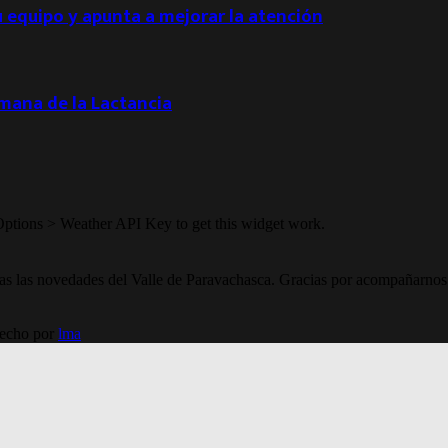
u equipo y apunta a mejorar la atención
emana de la Lactancia
Options > Weather API Key to get this widget work.
todas las novedades del Valle de Paravachasca. Gracias por acompañarnos
Hecho por
lma