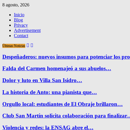
8 agosto, 2026
Inicio
Blog
Privacy
Advertisement
Contact
Últimas Noticias
Despeñaderos: nuevos insumos para potenciar los pr
Falda del Carmen homenajeó a sus abuelos…
Dolor y luto en Villa San Isidro…
La historia de Anto: una pianista que…
Orgullo local: estudiantes de El Obraje brillaron…
Club San Martín solicita colaboración para finaliza
Violencia y redes: la ENSAG abre el…