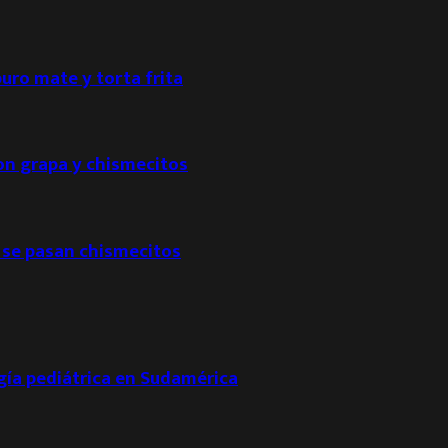
puro mate y torta frita
con grapa y chismecitos
 se pasan chismecitos
ogía pediátrica en Sudamérica