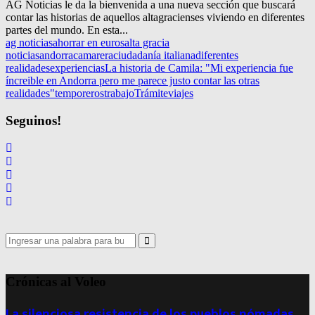
AG Noticias le da la bienvenida a una nueva sección que buscará
contar las historias de aquellos altagracienses viviendo en diferentes
partes del mundo. En esta...
ag noticias
ahorrar en euros
alta gracia
noticias
andorra
camarera
ciudadanía italiana
diferentes
realidades
experiencias
La historia de Camila: "Mi experiencia fue
íncreible en Andorra pero me parece justo contar las otras
realidades"
temporeros
trabajo
Trámite
viajes
Seguinos!
Search
for:
Search
Crónicas al Voleo
La silenciosa resistencia de los pueblos nómadas