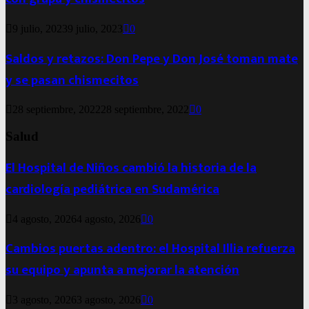
9 julio, 2023
9 julio, 2023
0
Saldos y retazos: Don Pepe y Don José toman mate
y se pasan chismecitos
28 septiembre, 2022
28 septiembre, 2022
0
Salud
El Hospital de Niños cambió la historia de la
cardiología pediátrica en Sudamérica
4 agosto, 2026
4 agosto, 2026
0
Cambios puertas adentro: el Hospital Illia refuerza
su equipo y apunta a mejorar la atención
3 agosto, 2026
3 agosto, 2026
0