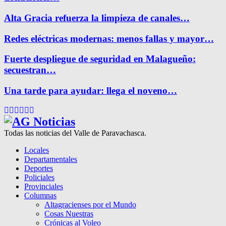
Alta Gracia refuerza la limpieza de canales…
Redes eléctricas modernas: menos fallas y mayor…
Fuerte despliegue de seguridad en Malagueño:
secuestran…
Una tarde para ayudar: llega el noveno…
Facebook
Twitter
Instagram
Pinterest
Google
Youtube
Todas las noticias del Valle de Paravachasca.
Locales
Departamentales
Deportes
Policiales
Provinciales
Columnas
Altagracienses por el Mundo
Cosas Nuestras
Crónicas al Voleo