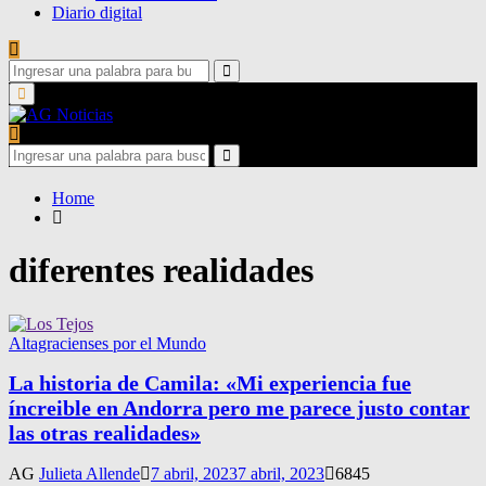
Diario digital
Search
for:
Search
Primary
Menu
Search
for:
Search
Home
diferentes realidades
Altagracienses por el Mundo
La historia de Camila: «Mi experiencia fue
íncreible en Andorra pero me parece justo contar
las otras realidades»
AG
Julieta Allende
7 abril, 2023
7 abril, 2023
6845