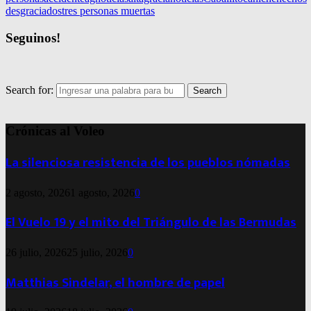
desgraciados
tres personas muertas
Seguinos!
Search for:
Search
Crónicas al Voleo
La silenciosa resistencia de los pueblos nómadas
2 agosto, 2026
1 agosto, 2026
0
El Vuelo 19 y el mito del Triángulo de las Bermudas
26 julio, 2026
25 julio, 2026
0
Matthias Sindelar, el hombre de papel