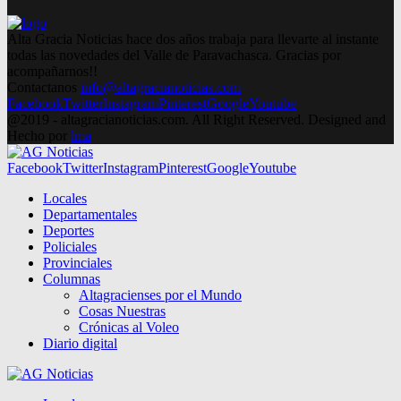
Alta Gracia Noticias hace dos años trabaja para llevarte al instante
todas las novedades del Valle de Paravachasca. Gracias por
acompañarnos!!
Contactanos
info@altagracianoticias.com
Facebook
Twitter
Instagram
Pinterest
Google
Youtube
@2019 - altagracianoticias.com. All Right Reserved. Designed and
Hecho por
lma
Facebook
Twitter
Instagram
Pinterest
Google
Youtube
Locales
Departamentales
Deportes
Policiales
Provinciales
Columnas
Altagracienses por el Mundo
Cosas Nuestras
Crónicas al Voleo
Diario digital