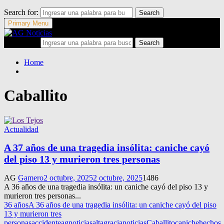
Search for:
Search
Primary Menu
Search for:
Search
Home
Caballito
Actualidad
A 37 años de una tragedia insólita: caniche cayó
del piso 13 y murieron tres personas
AG
Gamero
2 octubre, 2025
2 octubre, 2025
1486
A 36 años de una tragedia insólita: un caniche cayó del piso 13 y
murieron tres personas...
36 años
A 36 años de una tragedia insólita: un caniche cayó del piso
13 y murieron tres
personas
accidente
agnoticias
altagracianoticias
Caballito
caniche
hechos