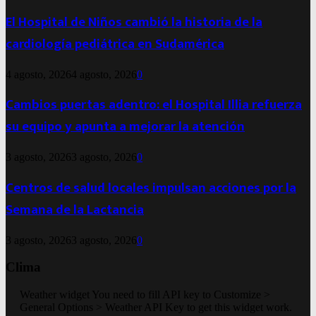
El Hospital de Niños cambió la historia de la
cardiología pediátrica en Sudamérica
4 agosto, 2026
4 agosto, 2026
0
Cambios puertas adentro: el Hospital Illia refuerza
su equipo y apunta a mejorar la atención
3 agosto, 2026
3 agosto, 2026
0
Centros de salud locales impulsan acciones por la
Semana de la Lactancia
3 agosto, 2026
3 agosto, 2026
0
Clima
Weather widget
You need to fill API key to Customize >
General Options > Weather API Key to get this widget work.