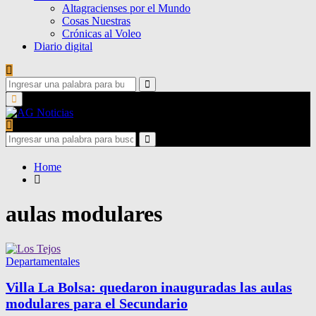
Altagracienses por el Mundo
Cosas Nuestras
Crónicas al Voleo
Diario digital
Search
for:
Search
Primary
Menu
Search
for:
Search
Home
aulas modulares
Departamentales
Villa La Bolsa: quedaron inauguradas las aulas
modulares para el Secundario