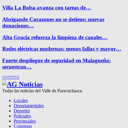
Villa La Bolsa avanza con tareas de…
Abrigando Corazones no se detiene: nuevas
donaciones…
Alta Gracia refuerza la limpieza de canales…
Redes eléctricas modernas: menos fallas y mayor…
Fuerte despliegue de seguridad en Malagueño:
secuestran…
Facebook
Twitter
Instagram
Pinterest
Google
Youtube
Todas las noticias del Valle de Paravachasca.
Locales
Departamentales
Deportes
Policiales
Provinciales
Columnas