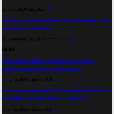
9 julio, 2023
9 julio, 2023
0
Saldos y retazos: Don Pepe y Don José toman mate
y se pasan chismecitos
28 septiembre, 2022
28 septiembre, 2022
0
Salud
El Hospital de Niños cambió la historia de la
cardiología pediátrica en Sudamérica
4 agosto, 2026
4 agosto, 2026
0
Cambios puertas adentro: el Hospital Illia refuerza
su equipo y apunta a mejorar la atención
3 agosto, 2026
3 agosto, 2026
0