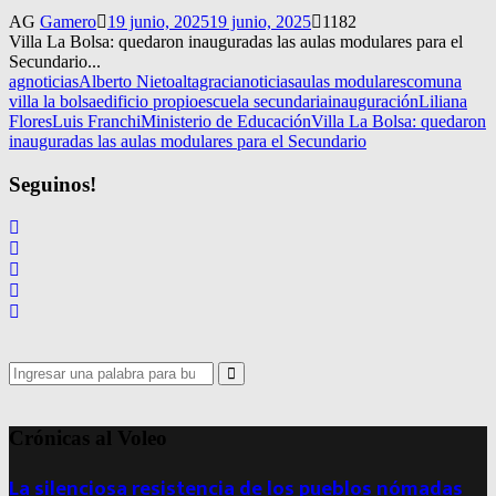
AG
Gamero
19 junio, 2025
19 junio, 2025
1182
Villa La Bolsa: quedaron inauguradas las aulas modulares para el
Secundario...
agnoticias
Alberto Nieto
altagracianoticias
aulas modulares
comuna
villa la bolsa
edificio propio
escuela secundaria
inauguración
Liliana
Flores
Luis Franchi
Ministerio de Educación
Villa La Bolsa: quedaron
inauguradas las aulas modulares para el Secundario
Seguinos!
Search
for:
Search
Crónicas al Voleo
La silenciosa resistencia de los pueblos nómadas