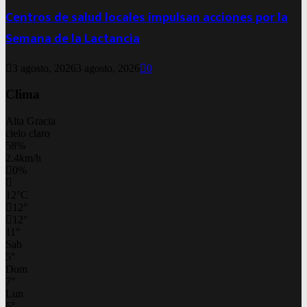
Centros de salud locales impulsan acciones por la
Semana de la Lactancia
3 agosto, 2026
3 agosto, 2026
0
Clima
Alta Gracia
cielo claro
58%
2.4km/h
0%
12
°
C
12
°
12
°
11
°
Sab
5
°
Dom
7
°
Lun
6
°