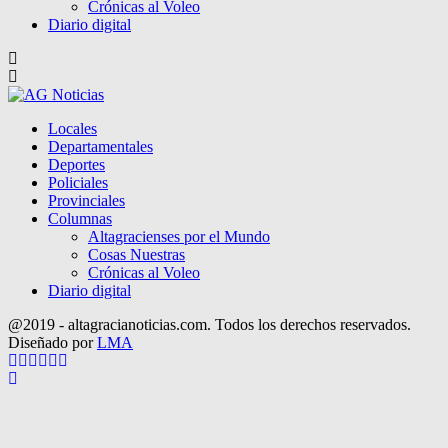
Crónicas al Voleo
Diario digital
Locales
Departamentales
Deportes
Policiales
Provinciales
Columnas
Altagracienses por el Mundo
Cosas Nuestras
Crónicas al Voleo
Diario digital
@2019 - altagracianoticias.com. Todos los derechos reservados.
Diseñado por
LMA
Facebook
Twitter
Instagram
Pinterest
Google
Youtube