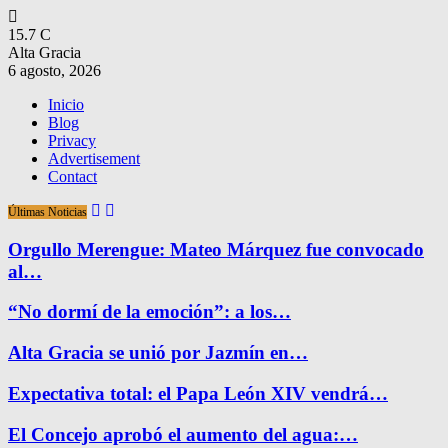
15.7
C
Alta Gracia
6 agosto, 2026
Inicio
Blog
Privacy
Advertisement
Contact
Últimas Noticias
Orgullo Merengue: Mateo Márquez fue convocado
al…
“No dormí de la emoción”: a los…
Alta Gracia se unió por Jazmín en…
Expectativa total: el Papa León XIV vendrá…
El Concejo aprobó el aumento del agua:…