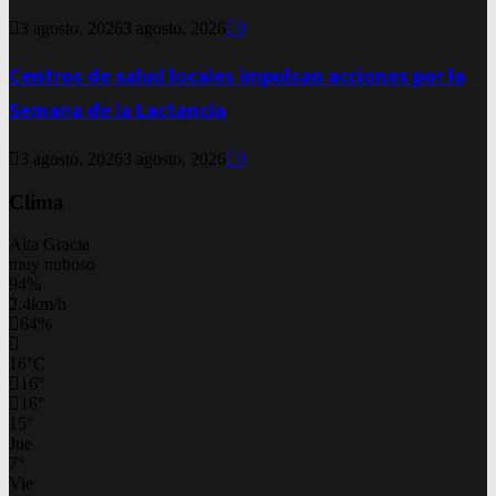
3 agosto, 2026
3 agosto, 2026
0
Centros de salud locales impulsan acciones por la
Semana de la Lactancia
3 agosto, 2026
3 agosto, 2026
0
Clima
Alta Gracia
muy nuboso
94%
2.4km/h
64%
16
°
C
16
°
16
°
15
°
Jue
7
°
Vie