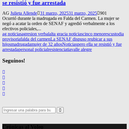
se resistió y fue arrestada
AG
Julieta Allende
31 marzo, 2025
31 marzo, 2025
901
Ocurrió durante la madrugada en Falda del Carmen. La mujer se
negó a acatar la orden de SENAF y agredió verbalmente a los
efectivos policiales,...
ag noticias
agresion verbal
alta gracia noticias
cinco menores
custodia
provisoria
falda del carmen
La SENAF dispuso reubicar a sus
hijos
madrugada
mujer de 32 años
Noticias
pero ella se resistió y fue
arrestada
personal policial
resistencia
tia
valle alegre
Seguinos!
Search
for:
Search
Crónicas al Voleo