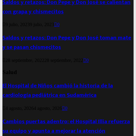
Saldos y retazos: Don Pepe y Don José se calientan
con grapa y chismecitos
9 julio, 2023
9 julio, 2023
0
Saldos y retazos: Don Pepe y Don José toman mate
y se pasan chismecitos
28 septiembre, 2022
28 septiembre, 2022
0
Salud
El Hospital de Niños cambió la historia de la
cardiología pediátrica en Sudamérica
4 agosto, 2026
4 agosto, 2026
0
Cambios puertas adentro: el Hospital Illia refuerza
su equipo y apunta a mejorar la atención