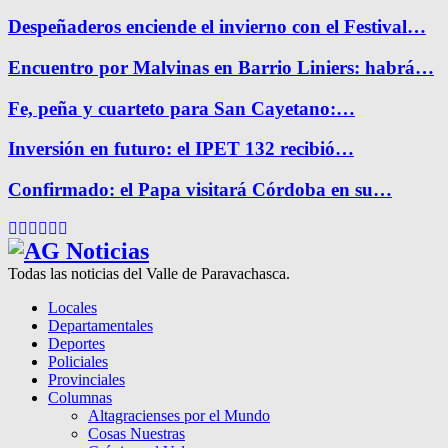
Despeñaderos enciende el invierno con el Festival…
Encuentro por Malvinas en Barrio Liniers: habrá…
Fe, peña y cuarteto para San Cayetano:…
Inversión en futuro: el IPET 132 recibió…
Confirmado: el Papa visitará Córdoba en su…
Facebook
Twitter
Instagram
Pinterest
Google
Youtube
Todas las noticias del Valle de Paravachasca.
Locales
Departamentales
Deportes
Policiales
Provinciales
Columnas
Altagracienses por el Mundo
Cosas Nuestras