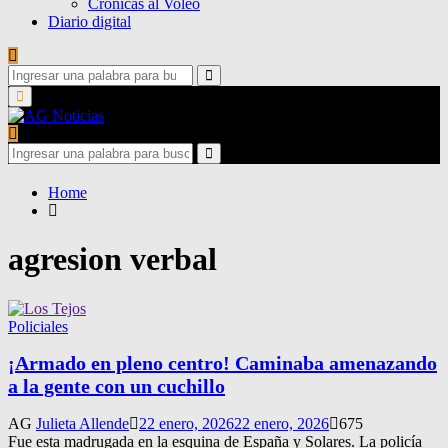
Crónicas al Voleo
Diario digital
Search
for:
Search
Primary
Menu
Search
for:
Search
Home
agresion verbal
Policiales
¡Armado en pleno centro! Caminaba amenazando
a la gente con un cuchillo
AG
Julieta Allende
22 enero, 2026
22 enero, 2026
675
Fue esta madrugada en la esquina de España y Solares. La policía