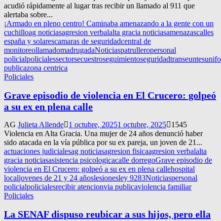
acudió rápidamente al lugar tras recibir un llamado al 911 que
alertaba sobre...
¡Armado en pleno centro! Caminaba amenazando a la gente con un
cuchillo
ag noticias
agresion verbal
alta gracia noticias
amenazas
calles
españa y solares
camaras de seguridad
central de
monitoreo
llamado
madrugada
Noticias
patrullero
personal
policial
policiales
sector
secuestro
seguimiento
seguridad
transeuntes
unif
publica
zona centrica
Policiales
Grave episodio de violencia en El Crucero: golpeó
a su ex en plena calle
AG
Julieta Allende
1 octubre, 2025
1 octubre, 2025
1545
Violencia en Alta Gracia. Una mujer de 24 años denunció haber
sido atacada en la vía pública por su ex pareja, un joven de 21...
actuaciones judiciales
ag noticias
agresion fisica
agresion verbal
alta
gracia noticias
asistencia psicologica
calle dorrego
Grave episodio de
violencia en El Crucero: golpeó a su ex en plena calle
hospital
local
jovenes de 21 y 24 años
lesiones
ley 9283
Noticias
personal
policial
policiales
recibir atencion
via publica
violencia familiar
Policiales
La SENAF dispuso reubicar a sus hijos, pero ella