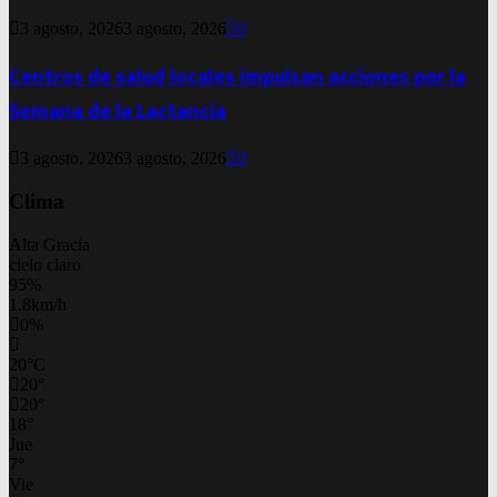
3 agosto, 2026
3 agosto, 2026
0
Centros de salud locales impulsan acciones por la
Semana de la Lactancia
3 agosto, 2026
3 agosto, 2026
0
Clima
Alta Gracia
cielo claro
95%
1.8km/h
0%
20
°
C
20
°
20
°
18
°
Jue
7
°
Vie