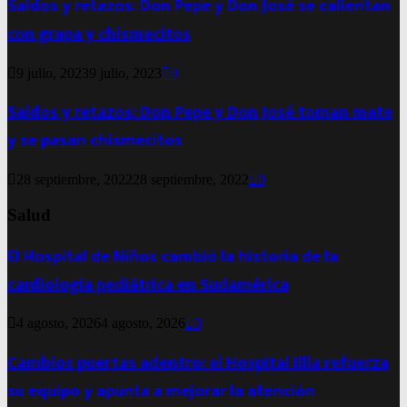
Saldos y retazos: Don Pepe y Don José se calientan
con grapa y chismecitos
9 julio, 2023
9 julio, 2023
0
Saldos y retazos: Don Pepe y Don José toman mate
y se pasan chismecitos
28 septiembre, 2022
28 septiembre, 2022
0
Salud
El Hospital de Niños cambió la historia de la
cardiología pediátrica en Sudamérica
4 agosto, 2026
4 agosto, 2026
0
Cambios puertas adentro: el Hospital Illia refuerza
su equipo y apunta a mejorar la atención