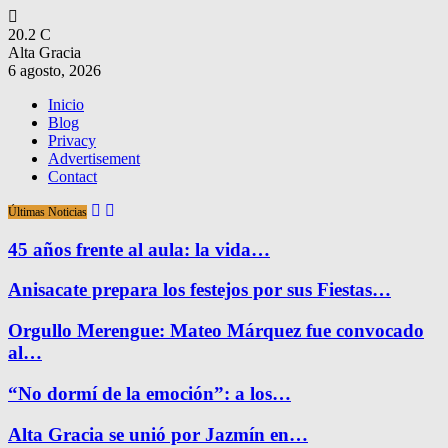
20.2
C
Alta Gracia
6 agosto, 2026
Inicio
Blog
Privacy
Advertisement
Contact
Últimas Noticias
45 años frente al aula: la vida…
Anisacate prepara los festejos por sus Fiestas…
Orgullo Merengue: Mateo Márquez fue convocado
al…
“No dormí de la emoción”: a los…
Alta Gracia se unió por Jazmín en…