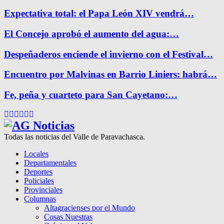
Expectativa total: el Papa León XIV vendrá…
El Concejo aprobó el aumento del agua:…
Despeñaderos enciende el invierno con el Festival…
Encuentro por Malvinas en Barrio Liniers: habrá…
Fe, peña y cuarteto para San Cayetano:…
Facebook
Twitter
Instagram
Pinterest
Google
Youtube
Todas las noticias del Valle de Paravachasca.
Locales
Departamentales
Deportes
Policiales
Provinciales
Columnas
Altagracienses por el Mundo
Cosas Nuestras