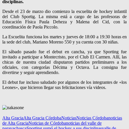
disciplinas.
Desde el 23 de marzo dio comienzo la escuelita de hockey infantil
del Club Sportig. La misma está a cargo de las profesoras de
Educación Física Paula Deheza y Malena del Cid, con la
coordinación de Paola Piccolo.
La Escuelita funciona los martes y jueves de 18:00 a 19:30 horas en
la sede del club, Mariano Moreno 550 y ya cuenta con 30 niñas.
El sábado pasado fue el debut en cancha, ya que Sporting fue
invitado a participar a Montecristo, por el Club El Carmen. Allí, las
chicas de nuestra ciudad disputaron partidos preliminares a los
oficiales, con categorías Décima y Octava. La consigna fue
divertirse y seguir aprendiendo.
El debut fue incluso saludado por algunos de los integrantes de «los
Leones», que hicieron llegar sus felicitaciones vía videos.
Alta Gracia
Alta Gracia Córdoba
Noticias
Noticias Córdoba
noticias
de Alta Gracia
Noticias de Córdoba
noticias del valle de
paravachasca
Sporting sumó el hockey a sus disciplinas
valle de