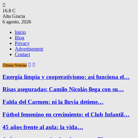
16.8
C
Alta Gracia
6 agosto, 2026
Inicio
Blog
Privacy
Advertisement
Contact
Últimas Noticias
Energía limpia y cooperativismo: así funciona el…
Risas aseguradas: Camilo Nicolás llega con su…
Falda del Carmen: ni la lluvia detiene…
Fútbol femenino en crecimiento: el Club Infantil…
45 años frente al aula: la vida…