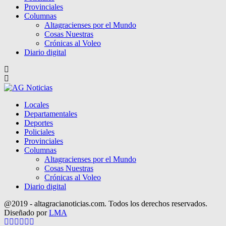
Provinciales
Columnas
Altagracienses por el Mundo
Cosas Nuestras
Crónicas al Voleo
Diario digital
Locales
Departamentales
Deportes
Policiales
Provinciales
Columnas
Altagracienses por el Mundo
Cosas Nuestras
Crónicas al Voleo
Diario digital
@2019 - altagracianoticias.com. Todos los derechos reservados.
Diseñado por
LMA
Facebook
Twitter
Instagram
Pinterest
Google
Youtube