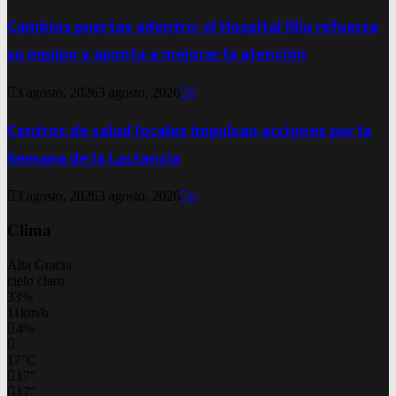
Cambios puertas adentro: el Hospital Illia refuerza
su equipo y apunta a mejorar la atención
3 agosto, 2026
3 agosto, 2026
0
Centros de salud locales impulsan acciones por la
Semana de la Lactancia
3 agosto, 2026
3 agosto, 2026
0
Clima
Alta Gracia
cielo claro
33%
11km/h
4%
17
°
C
17
°
17
°