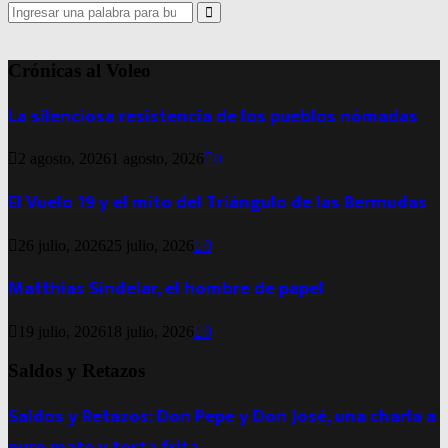
Search
for:
Search
Crónicas al Voleo
La silenciosa resistencia de los pueblos nómadas
2 agosto, 2026
1 agosto, 2026
0
El Vuelo 19 y el mito del Triángulo de las Bermudas
26 julio, 2026
25 julio, 2026
0
Matthias Sindelar, el hombre de papel
19 julio, 2026
18 julio, 2026
0
Saldos y Retazos
Saldos y Retazos: Don Pepe y Don José, una charla a
puro mate y torta frita