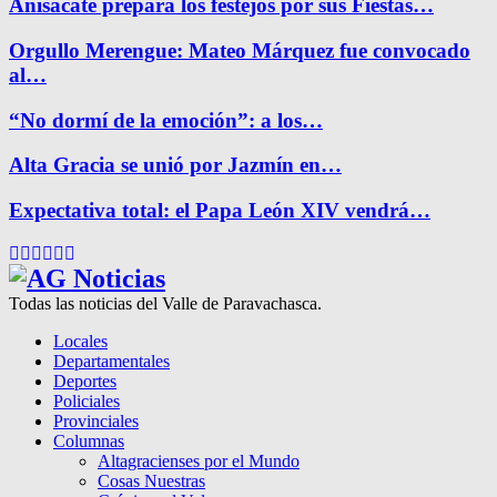
Anisacate prepara los festejos por sus Fiestas…
Orgullo Merengue: Mateo Márquez fue convocado
al…
“No dormí de la emoción”: a los…
Alta Gracia se unió por Jazmín en…
Expectativa total: el Papa León XIV vendrá…
Facebook
Twitter
Instagram
Pinterest
Google
Youtube
Todas las noticias del Valle de Paravachasca.
Locales
Departamentales
Deportes
Policiales
Provinciales
Columnas
Altagracienses por el Mundo
Cosas Nuestras