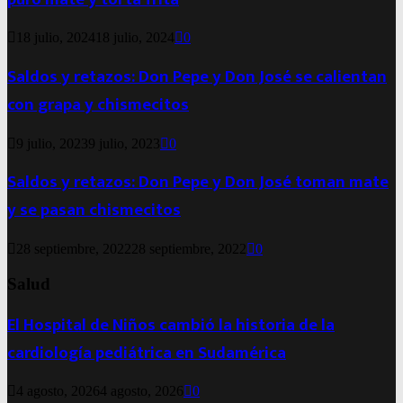
18 julio, 2024
18 julio, 2024
0
Saldos y retazos: Don Pepe y Don José se calientan
con grapa y chismecitos
9 julio, 2023
9 julio, 2023
0
Saldos y retazos: Don Pepe y Don José toman mate
y se pasan chismecitos
28 septiembre, 2022
28 septiembre, 2022
0
Salud
El Hospital de Niños cambió la historia de la
cardiología pediátrica en Sudamérica
4 agosto, 2026
4 agosto, 2026
0