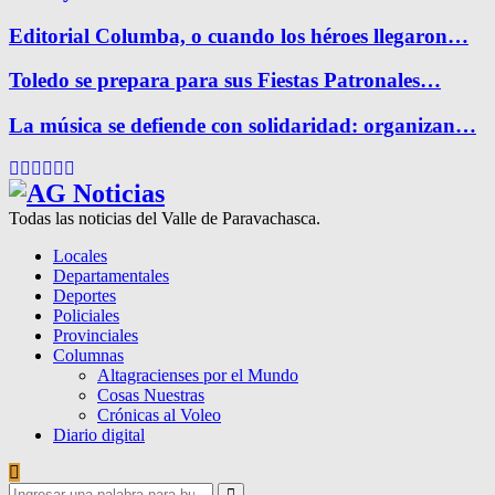
Editorial Columba, o cuando los héroes llegaron…
Toledo se prepara para sus Fiestas Patronales…
La música se defiende con solidaridad: organizan…
Facebook
Twitter
Instagram
Pinterest
Google
Youtube
Todas las noticias del Valle de Paravachasca.
Locales
Departamentales
Deportes
Policiales
Provinciales
Columnas
Altagracienses por el Mundo
Cosas Nuestras
Crónicas al Voleo
Diario digital
Search