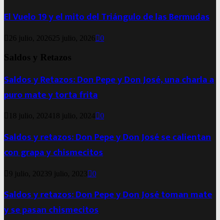
El Vuelo 19 y el mito del Triángulo de las Bermudas
26 julio, 2026
25 julio, 2026
0
Saldos y Retazos
Saldos y Retazos: Don Pepe y Don José, una charla a
puro mate y torta frita
18 julio, 2024
18 julio, 2024
0
Saldos y retazos: Don Pepe y Don José se calientan
con grapa y chismecitos
9 julio, 2023
9 julio, 2023
0
Saldos y retazos: Don Pepe y Don José toman mate
y se pasan chismecitos