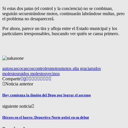
Si estas dos patas (el control y la conciencia) no se combinan,
seguirán secuestrándose motos, continuarán labrándose multas, pero
el problema no desaparecerá.
Por ahora, parece un tira y afloja entre el Estado municipal y los
particulares irresponsables, buscando ver quién se cansa primero.
autos
casco
cascos
controles
motos
motos alta gracia
rudos
molestos
ruidos molestos
vecinos
Compartir
0
Noticia anterior
Hoy comienza la ilusión del Depo por lograr el ascenso
siguiente noticia
Héroes en el barro: Deportivo Norte goleó en su debut