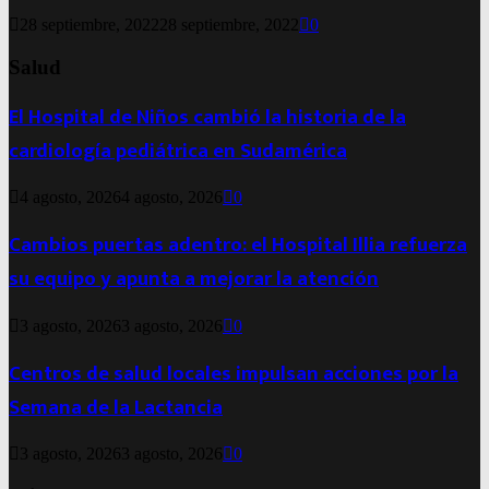
28 septiembre, 2022
28 septiembre, 2022
0
Salud
El Hospital de Niños cambió la historia de la
cardiología pediátrica en Sudamérica
4 agosto, 2026
4 agosto, 2026
0
Cambios puertas adentro: el Hospital Illia refuerza
su equipo y apunta a mejorar la atención
3 agosto, 2026
3 agosto, 2026
0
Centros de salud locales impulsan acciones por la
Semana de la Lactancia
3 agosto, 2026
3 agosto, 2026
0