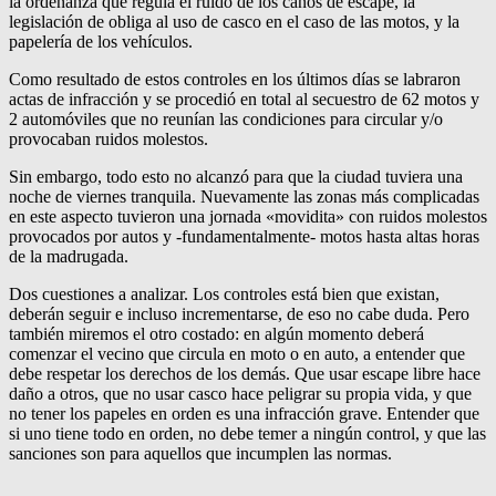
la ordenanza que regula el ruido de los caños de escape, la
legislación de obliga al uso de casco en el caso de las motos, y la
papelería de los vehículos.
Como resultado de estos controles en los últimos días se labraron
actas de infracción y se procedió en total al secuestro de 62 motos y
2 automóviles que no reunían las condiciones para circular y/o
provocaban ruidos molestos.
Sin embargo, todo esto no alcanzó para que la ciudad tuviera una
noche de viernes tranquila. Nuevamente las zonas más complicadas
en este aspecto tuvieron una jornada «movidita» con ruidos molestos
provocados por autos y -fundamentalmente- motos hasta altas horas
de la madrugada.
Dos cuestiones a analizar. Los controles está bien que existan,
deberán seguir e incluso incrementarse, de eso no cabe duda. Pero
también miremos el otro costado: en algún momento deberá
comenzar el vecino que circula en moto o en auto, a entender que
debe respetar los derechos de los demás. Que usar escape libre hace
daño a otros, que no usar casco hace peligrar su propia vida, y que
no tener los papeles en orden es una infracción grave. Entender que
si uno tiene todo en orden, no debe temer a ningún control, y que las
sanciones son para aquellos que incumplen las normas.