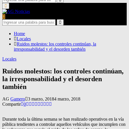
for:
Search
Primary
Menu
Search
for:
Search
Home
Locales
Ruidos molestos: los controles continúan, la
irresponsabilidad y el desorden también
Locales
Ruidos molestos: los controles continúan,
la irresponsabilidad y el desorden
también
AG
Gamero
3 marzo, 2018
4 marzo, 2018
Compartir
0
Durante toda la última semana se han realizado operativos en la vía
pública tendientes a controlar aquellos vehículos que incumplen con