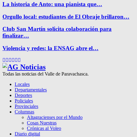
La historia de Anto: una pianista que…
Orgullo local: estudiantes de El Obraje brillaron…
Club San Martín solicita colaboración para
finalizar…
Violencia y redes: la ENSAG abre el…
Facebook
Twitter
Instagram
Pinterest
Google
Youtube
Todas las noticias del Valle de Paravachasca.
Locales
Departamentales
Deportes
Policiales
Provinciales
Columnas
Altagracienses por el Mundo
Cosas Nuestras
Crónicas al Voleo
Diario digital