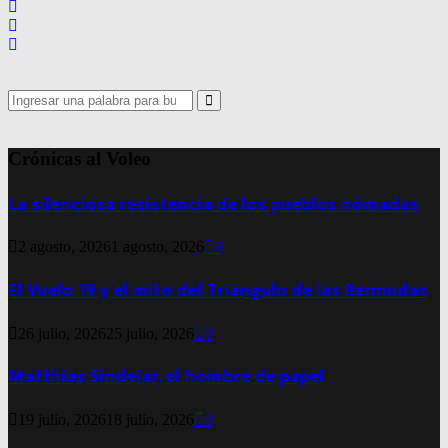
Search
for:
Search
Crónicas al Voleo
La silenciosa resistencia de los pueblos nómadas
2 agosto, 2026
1 agosto, 2026
0
El Vuelo 19 y el mito del Triángulo de las Bermudas
26 julio, 2026
25 julio, 2026
0
Matthias Sindelar, el hombre de papel
19 julio, 2026
18 julio, 2026
0