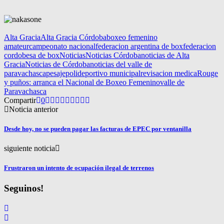
Alta Gracia
Alta Gracia Córdoba
boxeo femenino
amateur
campeonato nacional
federacion argentina de box
federacion
cordobesa de box
Noticias
Noticias Córdoba
noticias de Alta
Gracia
Noticias de Córdoba
noticias del valle de
paravachasca
pesaje
polideportivo municipal
revisacion medica
Rouge
y puños: arranca el Nacional de Boxeo Femenino
valle de
Paravachasca
Compartir
0
Noticia anterior
Desde hoy, no se pueden pagar las facturas de EPEC por ventanilla
siguiente noticia
Frustraron un intento de ocupación ilegal de terrenos
Seguinos!