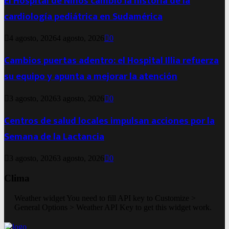
El Hospital de Niños cambió la historia de la
cardiología pediátrica en Sudamérica
4 agosto, 2026
4 agosto, 2026
0
Cambios puertas adentro: el Hospital Illia refuerza
su equipo y apunta a mejorar la atención
3 agosto, 2026
3 agosto, 2026
0
Centros de salud locales impulsan acciones por la
Semana de la Lactancia
3 agosto, 2026
3 agosto, 2026
0
Clima
Weather widget
You need to fill API key to Customize >
General Options > Weather API Key to get this widget work.