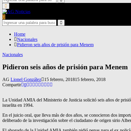
for:
Search
Primary
Menu
Search
for:
Search
Home
Nacionales
Pidieron seis años de prisión para Menem
Nacionales
Pidieron seis años de prisión para Menem
AG
Lionel González
15 febrero, 2018
15 febrero, 2018
Compartir
0
La Unidad AMIA del Ministerio de Justicia solicitó seis años de prisió
israelita en 1994.
En el juicio oral, que lleva más de dos años, se conocieron dos importa
deliberado de la investigación sobre el ciudadano de origen sirio Alb
El abogado de la Unidad AMIA también pidió penas para el ex policía C