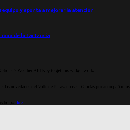
u equipo y apunta a mejorar la atención
emana de la Lactancia
Options > Weather API Key to get this widget work.
todas las novedades del Valle de Paravachasca. Gracias por acompañarnos
Hecho por
lma