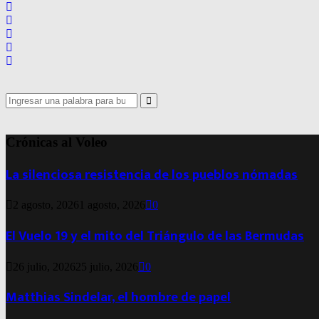
Search
for:
Search
Crónicas al Voleo
La silenciosa resistencia de los pueblos nómadas
2 agosto, 2026
1 agosto, 2026
0
El Vuelo 19 y el mito del Triángulo de las Bermudas
26 julio, 2026
25 julio, 2026
0
Matthias Sindelar, el hombre de papel