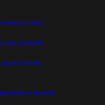
puro mate y torta frita
con grapa y chismecitos
 se pasan chismecitos
ogía pediátrica en Sudamérica