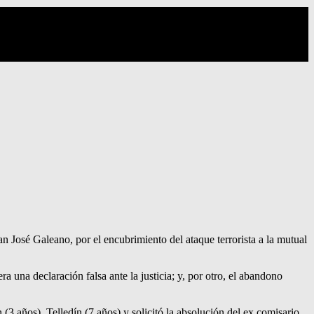
n José Galeano, por el encubrimiento del ataque terrorista a la mutual
a una declaración falsa ante la justicia; y, por otro, el abandono
3 años), Telledín (7 años) y solicitó la absolución del ex comisario