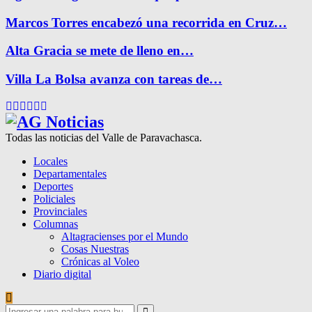
Marcos Torres encabezó una recorrida en Cruz…
Alta Gracia se mete de lleno en…
Villa La Bolsa avanza con tareas de…
Facebook
Twitter
Instagram
Pinterest
Google
Youtube
Todas las noticias del Valle de Paravachasca.
Locales
Departamentales
Deportes
Policiales
Provinciales
Columnas
Altagracienses por el Mundo
Cosas Nuestras
Crónicas al Voleo
Diario digital
Search