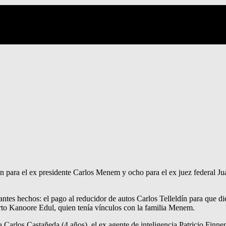
n para el ex presidente Carlos Menem y ocho para el ex juez federal Jua
ntes hechos: el pago al reducidor de autos Carlos Telleldín para que dier
erto Kanoore Edul, quien tenía vínculos con la familia Menem.
arlos Castañeda (4 años), el ex agente de inteligencia Patricio Finnen (