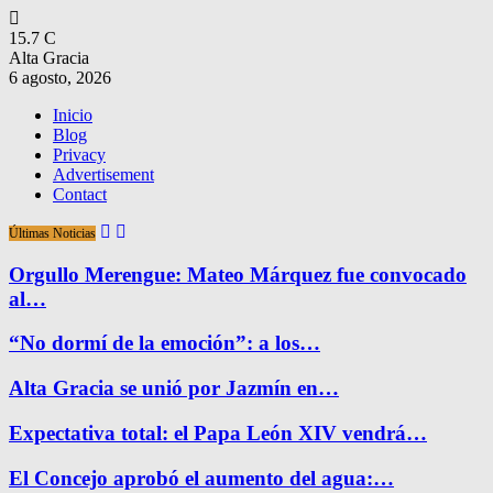
15.7
C
Alta Gracia
6 agosto, 2026
Inicio
Blog
Privacy
Advertisement
Contact
Últimas Noticias
Orgullo Merengue: Mateo Márquez fue convocado
al…
“No dormí de la emoción”: a los…
Alta Gracia se unió por Jazmín en…
Expectativa total: el Papa León XIV vendrá…
El Concejo aprobó el aumento del agua:…