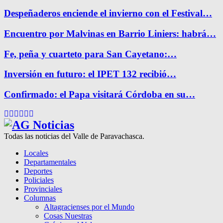
Despeñaderos enciende el invierno con el Festival…
Encuentro por Malvinas en Barrio Liniers: habrá…
Fe, peña y cuarteto para San Cayetano:…
Inversión en futuro: el IPET 132 recibió…
Confirmado: el Papa visitará Córdoba en su…
Facebook
Twitter
Instagram
Pinterest
Google
Youtube
Todas las noticias del Valle de Paravachasca.
Locales
Departamentales
Deportes
Policiales
Provinciales
Columnas
Altagracienses por el Mundo
Cosas Nuestras