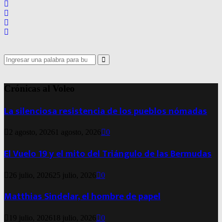
Search
for:
Search
Crónicas al Voleo
La silenciosa resistencia de los pueblos nómadas
2 agosto, 2026
1 agosto, 2026
0
El Vuelo 19 y el mito del Triángulo de las Bermudas
26 julio, 2026
25 julio, 2026
0
Matthias Sindelar, el hombre de papel
19 julio, 2026
18 julio, 2026
0