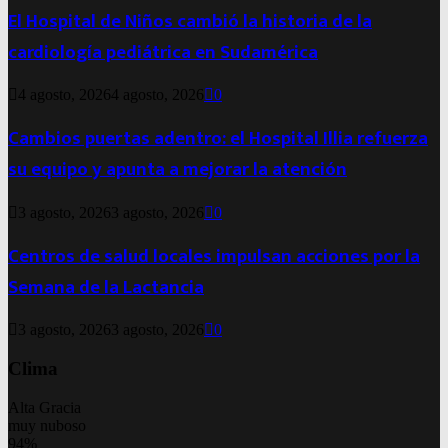
El Hospital de Niños cambió la historia de la
cardiología pediátrica en Sudamérica
4 agosto, 2026
4 agosto, 2026
0
Cambios puertas adentro: el Hospital Illia refuerza
su equipo y apunta a mejorar la atención
3 agosto, 2026
3 agosto, 2026
0
Centros de salud locales impulsan acciones por la
Semana de la Lactancia
3 agosto, 2026
3 agosto, 2026
0
Clima
Alta Gracia
muy nuboso
94%