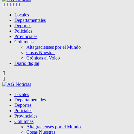
Facebook
Twitter
Instagram
Pinterest
Google
Youtube
Locales
Departamentales
Deportes
Policiales
Provinciales
Columnas
Altagracienses por el Mundo
Cosas Nuestras
Crónicas al Voleo
Diario digital
Locales
Departamentales
Deportes
Policiales
Provinciales
Columnas
Altagracienses por el Mundo
Cosas Nuestras