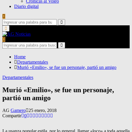
Crónicas al Voleo
Diario digital
Search
for:
Search
Primary
Menu
Search
for:
Search
Home
Departamentales
Murió «Emilio», se fue un personaje, partió un amigo
Departamentales
Murió «Emilio», se fue un personaje,
partió un amigo
AG
Gamero
25 enero, 2018
Compartir
0
La usanza popular estila, por lo general, llamar «loco» a toda aquella