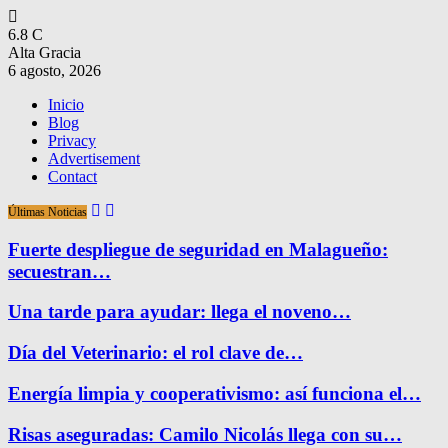
6.8
C
Alta Gracia
6 agosto, 2026
Inicio
Blog
Privacy
Advertisement
Contact
Últimas Noticias
Fuerte despliegue de seguridad en Malagueño:
secuestran…
Una tarde para ayudar: llega el noveno…
Día del Veterinario: el rol clave de…
Energía limpia y cooperativismo: así funciona el…
Risas aseguradas: Camilo Nicolás llega con su…