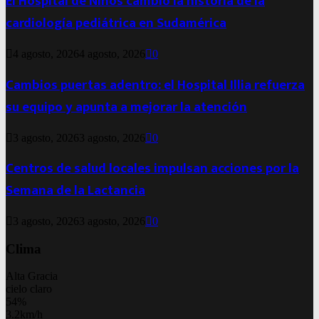
El Hospital de Niños cambió la historia de la
cardiología pediátrica en Sudamérica
4 agosto, 2026
4 agosto, 2026
0
Cambios puertas adentro: el Hospital Illia refuerza
su equipo y apunta a mejorar la atención
3 agosto, 2026
3 agosto, 2026
0
Centros de salud locales impulsan acciones por la
Semana de la Lactancia
3 agosto, 2026
3 agosto, 2026
0
Clima
Alta Gracia
cielo claro
54%
3.2km/h