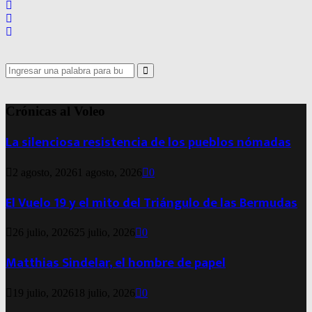
Search
for:
Search
Crónicas al Voleo
La silenciosa resistencia de los pueblos nómadas
2 agosto, 2026
1 agosto, 2026
0
El Vuelo 19 y el mito del Triángulo de las Bermudas
26 julio, 2026
25 julio, 2026
0
Matthias Sindelar, el hombre de papel
19 julio, 2026
18 julio, 2026
0