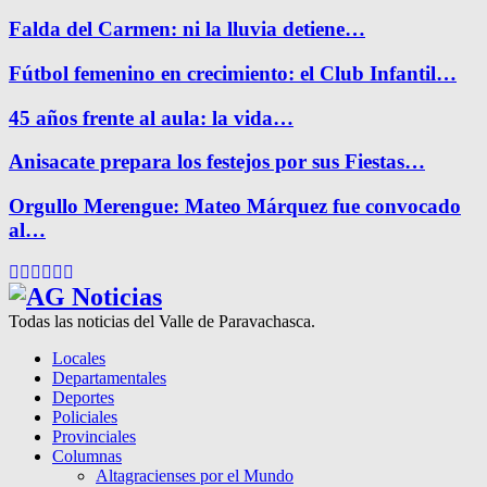
Falda del Carmen: ni la lluvia detiene…
Fútbol femenino en crecimiento: el Club Infantil…
45 años frente al aula: la vida…
Anisacate prepara los festejos por sus Fiestas…
Orgullo Merengue: Mateo Márquez fue convocado
al…
Facebook
Twitter
Instagram
Pinterest
Google
Youtube
Todas las noticias del Valle de Paravachasca.
Locales
Departamentales
Deportes
Policiales
Provinciales
Columnas
Altagracienses por el Mundo