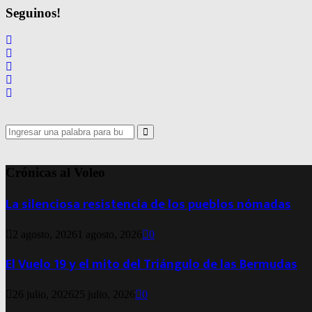
Seguinos!
Search
for:
Search
Crónicas al Voleo
La silenciosa resistencia de los pueblos nómadas
2 agosto, 2026
1 agosto, 2026
0
El Vuelo 19 y el mito del Triángulo de las Bermudas
26 julio, 2026
25 julio, 2026
0