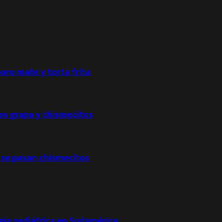
puro mate y torta frita
con grapa y chismecitos
 se pasan chismecitos
ogía pediátrica en Sudamérica