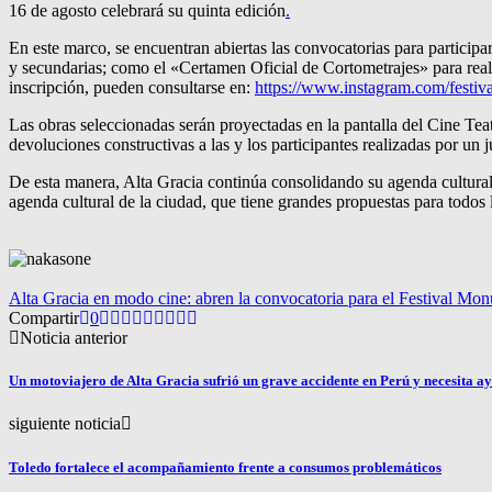
16 de agosto celebrará su quinta edición
.
En este marco, se encuentran abiertas las convocatorias para particip
y secundarias; como el «Certamen Oficial de Cortometrajes» para real
inscripción, pueden consultarse en:
https://www.instagram.com/festiv
Las obras seleccionadas serán proyectadas en la pantalla del Cine Te
devoluciones constructivas a las y los participantes realizadas por un j
De esta manera, Alta Gracia continúa consolidando su agenda cultural
agenda cultural de la ciudad, que tiene grandes propuestas para todos l
Alta Gracia en modo cine: abren la convocatoria para el Festival Mon
Compartir
0
Noticia anterior
Un motoviajero de Alta Gracia sufrió un grave accidente en Perú y necesita a
siguiente noticia
Toledo fortalece el acompañamiento frente a consumos problemáticos