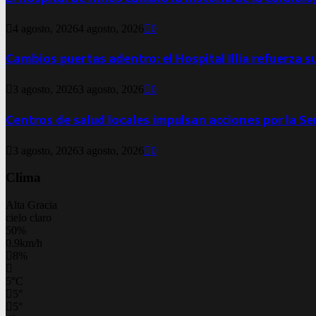
4 agosto, 2026
4 agosto, 2026
0
Cambios puertas adentro: el Hospital Illia refuerza s
3 agosto, 2026
3 agosto, 2026
0
Centros de salud locales impulsan acciones por la S
3 agosto, 2026
3 agosto, 2026
0
Clima
Alta Gracia
cielo claro
50%
0.9km/h
8%
5
°
C
5
°
5
°