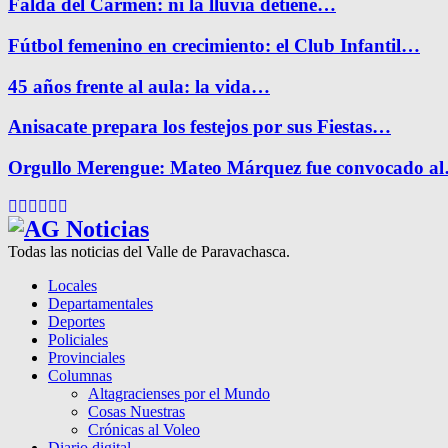
Falda del Carmen: ni la lluvia detiene…
Fútbol femenino en crecimiento: el Club Infantil…
45 años frente al aula: la vida…
Anisacate prepara los festejos por sus Fiestas…
Orgullo Merengue: Mateo Márquez fue convocado a
Facebook
Twitter
Instagram
Pinterest
Google
Youtube
Todas las noticias del Valle de Paravachasca.
Locales
Departamentales
Deportes
Policiales
Provinciales
Columnas
Altagracienses por el Mundo
Cosas Nuestras
Crónicas al Voleo
Diario digital