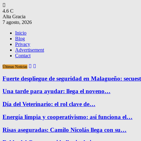
4.6
C
Alta Gracia
7 agosto, 2026
Inicio
Blog
Privacy
Advertisement
Contact
Últimas Noticias
Fuerte despliegue de seguridad en Malagueño: secue
Una tarde para ayudar: llega el noveno…
Día del Veterinario: el rol clave de…
Energía limpia y cooperativismo: así funciona el…
Risas aseguradas: Camilo Nicolás llega con su…