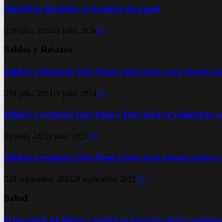
Matthias Sindelar, el hombre de papel
19 julio, 2026
18 julio, 2026
0
Saldos y Retazos
Saldos y Retazos: Don Pepe y Don José, una charla a 
18 julio, 2024
18 julio, 2024
0
Saldos y retazos: Don Pepe y Don José se calientan 
9 julio, 2023
9 julio, 2023
0
Saldos y retazos: Don Pepe y Don José toman mate y
28 septiembre, 2022
28 septiembre, 2022
0
Salud
El Hospital de Niños cambió la historia de la cardiol