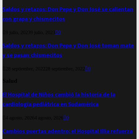
Saldos y retazos: Don Pepe y Don José se calientan
con grapa y chismecitos
9 julio, 2023
9 julio, 2023
0
Saldos y retazos: Don Pepe y Don José toman mate
y se pasan chismecitos
28 septiembre, 2022
28 septiembre, 2022
0
Salud
El Hospital de Niños cambió la historia de la
cardiología pediátrica en Sudamérica
4 agosto, 2026
4 agosto, 2026
0
Cambios puertas adentro: el Hospital Illia refuerza