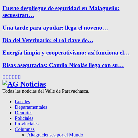
Fuerte despliegue de seguridad en Malagueño:
secuestran…
Una tarde para ayudar: llega el noveno…
Día del Veterinario: el rol clave de…
Energía limpia y cooperativismo: así funciona el…
Risas aseguradas: Camilo Nicolás llega con su…
Facebook
Twitter
Instagram
Pinterest
Google
Youtube
Todas las noticias del Valle de Paravachasca.
Locales
Departamentales
Deportes
Policiales
Provinciales
Columnas
Altagracienses por el Mundo