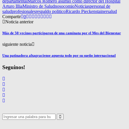
departamental
Marcos Romero asumió como director del Hospital
Arturo Illia
Ministro de Salud
nosocomio
Noticias
personal de
salud
profesionales
respaldo politico
Ricardo Pieckenstainer
salud
Compartir
0
Noticia anterior
Más de 50 vecinos participaron de una caminata por el Mes del Bienestar
siguiente noticia
Una patinadora altagraciense apuesta todo por su sueño internacional
Seguinos!
Search
for:
Search