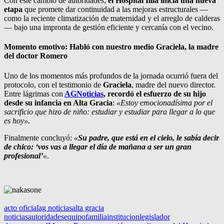
Con este cambio de autoridades,
el Hospital Illia inicia una nueva
etapa
que promete dar continuidad a las mejoras estructurales —
como la reciente climatización de maternidad y el arreglo de calderas
— bajo una impronta de gestión eficiente y cercanía con el vecino.
Momento emotivo: Habló con nuestro medio Graciela, la madre
del doctor Romero
Uno de los momentos más profundos de la jornada ocurrió fuera del
protocolo, con el testimonio de
Graciela
, madre del nuevo director.
Entre lágrimas con
AGNoticias
, recordó el esfuerzo de su hijo
desde su infancia en Alta Gracia
:
«Estoy emocionadísima por el
sacrificio que hizo de niño: estudiar y estudiar para llegar a lo que
es hoy»
.
Finalmente concluyó:
«
Su padre, que está en el cielo, le sabía decir
de chico: ‘vos vas a llegar el día de mañana a ser un gran
profesional’
«
.
acto oficial
ag noticias
alta gracia
noticias
autoridades
equipo
familia
institucion
legislador