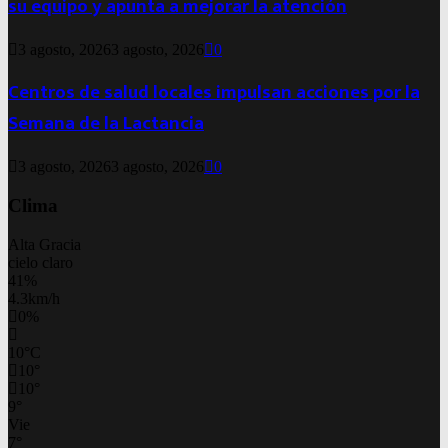
su equipo y apunta a mejorar la atención
3 agosto, 2026
3 agosto, 2026
0
Centros de salud locales impulsan acciones por la
Semana de la Lactancia
3 agosto, 2026
3 agosto, 2026
0
Clima
Alta Gracia
cielo claro
41%
4.3km/h
0%
10
°
C
10
°
10
°
9
°
Vie
7
°