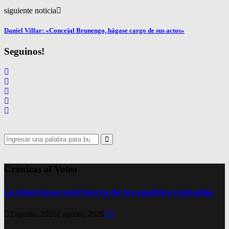
siguiente noticia
Daniel Villar: «Concejal Brunengo, hágase cargo de sus actos»
Seguinos!
Search
for:
Search
Crónicas al Voleo
La silenciosa resistencia de los pueblos nómadas
2 agosto, 2026
1 agosto, 2026
0