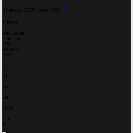
3 agosto, 2026
3 agosto, 2026
0
Clima
Alta Gracia
cielo claro
50%
0.9km/h
8%
5
°
C
5
°
5
°
4
°
Vie
8
°
Sab
5
°
Dom
6
°
Lun
6
°
Mar