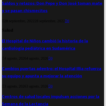
Saldos y retazos: Don Pepe y Don José toman mate
y se pasan chismecitos
28 septiembre, 2022
28 septiembre, 2022
0
Salud
El Hospital de Niños cambió la historia de la
cardiología pediátrica en Sudamérica
4 agosto, 2026
4 agosto, 2026
0
Cambios puertas adentro: el Hospital Illia refuerza
su equipo y apunta a mejorar la atención
3 agosto, 2026
3 agosto, 2026
0
Centros de salud locales impulsan acciones por la
Semana de la Lactancia