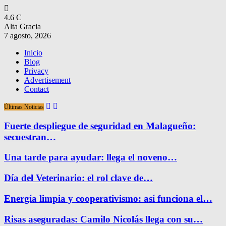
4.6
C
Alta Gracia
7 agosto, 2026
Inicio
Blog
Privacy
Advertisement
Contact
Últimas Noticias
Fuerte despliegue de seguridad en Malagueño:
secuestran…
Una tarde para ayudar: llega el noveno…
Día del Veterinario: el rol clave de…
Energía limpia y cooperativismo: así funciona el…
Risas aseguradas: Camilo Nicolás llega con su…