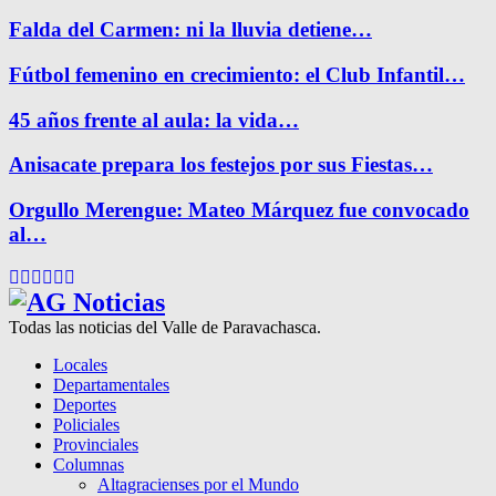
Falda del Carmen: ni la lluvia detiene…
Fútbol femenino en crecimiento: el Club Infantil…
45 años frente al aula: la vida…
Anisacate prepara los festejos por sus Fiestas…
Orgullo Merengue: Mateo Márquez fue convocado
al…
Facebook
Twitter
Instagram
Pinterest
Google
Youtube
Todas las noticias del Valle de Paravachasca.
Locales
Departamentales
Deportes
Policiales
Provinciales
Columnas
Altagracienses por el Mundo