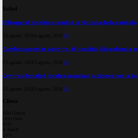
Salud
El Hospital de Niños cambió la historia de la cardiol
4 agosto, 2026
4 agosto, 2026
0
Cambios puertas adentro: el Hospital Illia refuerza s
3 agosto, 2026
3 agosto, 2026
0
Centros de salud locales impulsan acciones por la S
3 agosto, 2026
3 agosto, 2026
0
Clima
Alta Gracia
cielo claro
41%
4.3km/h
0%