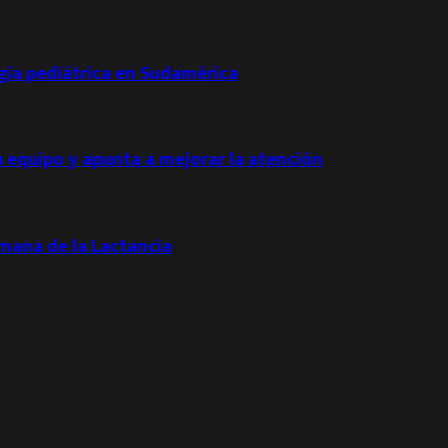
ogía pediátrica en Sudamérica
u equipo y apunta a mejorar la atención
emana de la Lactancia