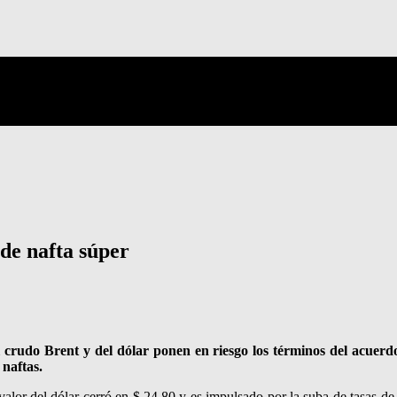
 de nafta súper
 crudo Brent y del dólar ponen en riesgo los términos del acuerd
 naftas.
el valor del dólar cerró en $ 24,80 y es impulsado por la suba de tasas