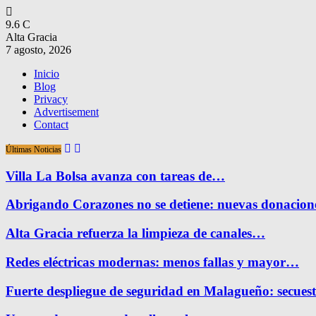
9.6
C
Alta Gracia
7 agosto, 2026
Inicio
Blog
Privacy
Advertisement
Contact
Últimas Noticias
Villa La Bolsa avanza con tareas de…
Abrigando Corazones no se detiene: nuevas donacio
Alta Gracia refuerza la limpieza de canales…
Redes eléctricas modernas: menos fallas y mayor…
Fuerte despliegue de seguridad en Malagueño: secue