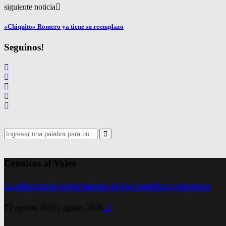
siguiente noticia
«Chiquito» Romero ya tiene su reemplazo
Seguinos!
Search
for:
Search
Crónicas al Voleo
La silenciosa resistencia de los pueblos nómadas
2 agosto, 2026
1 agosto, 2026
0