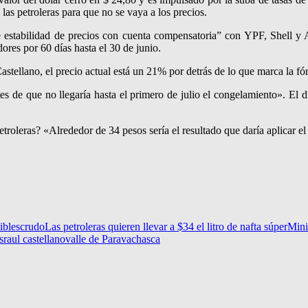
as petroleras para que no se vaya a los precios.
 estabilidad de precios con cuenta compensatoria” con YPF, Shell y Ax
dores por 60 días hasta el 30 de junio.
tellano, el precio actual está un 21% por detrás de lo que marca la fór
tes de que no llegaría hasta el primero de julio el congelamiento». El
etroleras? «Alrededor de 34 pesos sería el resultado que daría aplicar el 
ibles
crudo
Las petroleras quieren llevar a $34 el litro de nafta súper
Mini
s
raul castellano
valle de Paravachasca