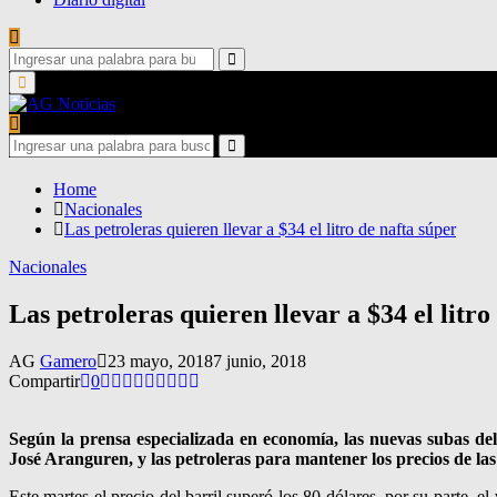
Search
for:
Search
Primary
Menu
Search
for:
Search
Home
Nacionales
Las petroleras quieren llevar a $34 el litro de nafta súper
Nacionales
Las petroleras quieren llevar a $34 el litro
AG
Gamero
23 mayo, 2018
7 junio, 2018
Compartir
0
Según la prensa especializada en economía, las nuevas subas del
José Aranguren, y las petroleras para mantener los precios de las
Este martes el precio del barril superó los 80 dólares, por su parte, 