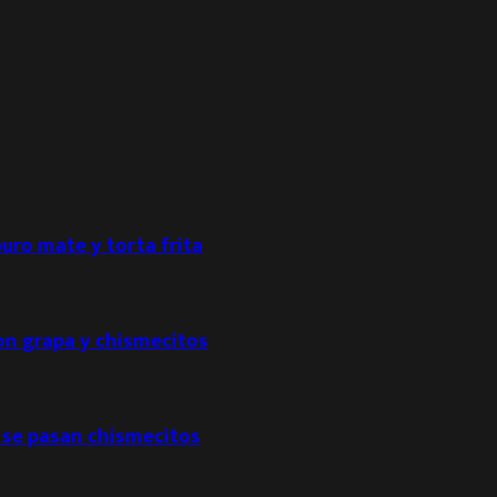
puro mate y torta frita
con grapa y chismecitos
 se pasan chismecitos