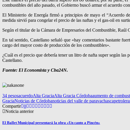
combustibles del año pasado, el Gobierno buscó armar el acuerdo con l
El Ministerio de Energía firmó a principios de mayo el “Acuerdo de
medida sirvió para congelar el precio de las naftas y el gas-oil en surti
Según el titular de la Cámara de Empresarios del Combustible, Raúl Cas
En tal sentido, Castellano señaló que «hay comentarios bastante fuer
cargo del mayor costo de producción de los combustibles».
¿Cuál es el precio que debería tener un litro de nafta super según las p
Castellano.
Fuente: El Economista y Cba24N.
34 pesos
acuerdo
Alta Gracia
Alta Gracia Córdoba
aumento de combust
Gracia
Noticias de Córdoba
noticias del valle de paravachasca
petrolera
Compartir
0
Noticia anterior
El Ballet Municipal presentará la obra «Un canto a Pincén»