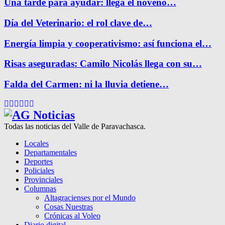
Una tarde para ayudar: llega el noveno…
Día del Veterinario: el rol clave de…
Energía limpia y cooperativismo: así funciona el…
Risas aseguradas: Camilo Nicolás llega con su…
Falda del Carmen: ni la lluvia detiene…
Facebook
Twitter
Instagram
Pinterest
Google
Youtube
Todas las noticias del Valle de Paravachasca.
Locales
Departamentales
Deportes
Policiales
Provinciales
Columnas
Altagracienses por el Mundo
Cosas Nuestras
Crónicas al Voleo
Diario digital