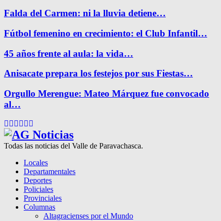
Falda del Carmen: ni la lluvia detiene…
Fútbol femenino en crecimiento: el Club Infantil…
45 años frente al aula: la vida…
Anisacate prepara los festejos por sus Fiestas…
Orgullo Merengue: Mateo Márquez fue convocado
al…
Facebook
Twitter
Instagram
Pinterest
Google
Youtube
Todas las noticias del Valle de Paravachasca.
Locales
Departamentales
Deportes
Policiales
Provinciales
Columnas
Altagracienses por el Mundo