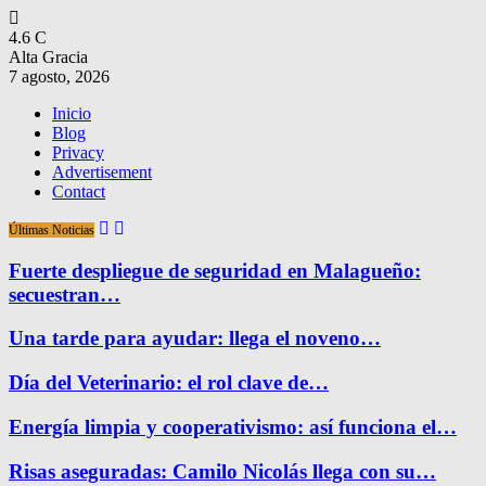
4.6
C
Alta Gracia
7 agosto, 2026
Inicio
Blog
Privacy
Advertisement
Contact
Últimas Noticias
Fuerte despliegue de seguridad en Malagueño:
secuestran…
Una tarde para ayudar: llega el noveno…
Día del Veterinario: el rol clave de…
Energía limpia y cooperativismo: así funciona el…
Risas aseguradas: Camilo Nicolás llega con su…