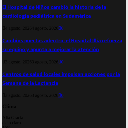
El Hospital de Niños cambió la historia de la
cardiología pediátrica en Sudamérica
4 agosto, 2026
4 agosto, 2026
0
Cambios puertas adentro: el Hospital Illia refuerza
su equipo y apunta a mejorar la atención
3 agosto, 2026
3 agosto, 2026
0
Centros de salud locales impulsan acciones por la
Semana de la Lactancia
3 agosto, 2026
3 agosto, 2026
0
Clima
Alta Gracia
cielo claro
50%