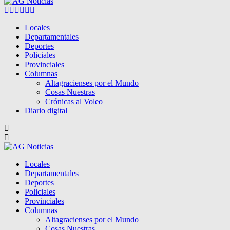
Facebook
Twitter
Instagram
Pinterest
Google
Youtube
Locales
Departamentales
Deportes
Policiales
Provinciales
Columnas
Altagracienses por el Mundo
Cosas Nuestras
Crónicas al Voleo
Diario digital
Locales
Departamentales
Deportes
Policiales
Provinciales
Columnas
Altagracienses por el Mundo
Cosas Nuestras