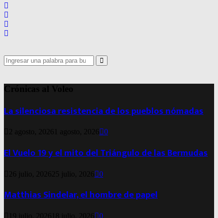
Search
for:
Search
Crónicas al Voleo
La silenciosa resistencia de los pueblos nómadas
2 agosto, 2026
1 agosto, 2026
0
El Vuelo 19 y el mito del Triángulo de las Bermudas
26 julio, 2026
25 julio, 2026
0
Matthias Sindelar, el hombre de papel
19 julio, 2026
18 julio, 2026
0