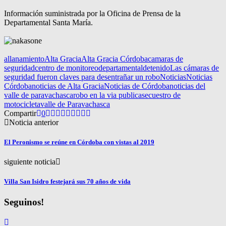
Información suministrada por la Oficina de Prensa de la
Departamental Santa María.
allanamiento
Alta Gracia
Alta Gracia Córdoba
camaras de
seguridad
centro de monitoreo
departamental
detenido
Las cámaras de
seguridad fueron claves para desentrañar un robo
Noticias
Noticias
Córdoba
noticias de Alta Gracia
Noticias de Córdoba
noticias del
valle de paravachasca
robo en la via publica
secuestro de
motocicleta
valle de Paravachasca
Compartir
0
Noticia anterior
El Peronismo se reúne en Córdoba con vistas al 2019
siguiente noticia
Villa San Isidro festejará sus 70 años de vida
Seguinos!